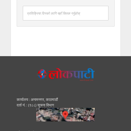
प्रतिक्रिया दिनको लागि यहाँ क्लिक गर्नुहोस्
कार्यालय : अनामनगर, काठमाडाैं
दर्ता नं. : (९८८) सूचना विभाग