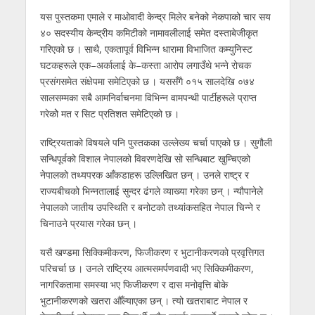
यस पुस्तकमा एमाले र माओवादी केन्द्र मिलेर बनेको नेकपाको चार सय
४० सदस्यीय केन्द्रीय कमिटीको नामावलीलाई समेत दस्ताबेजीकृत
गरिएको छ । साथै, एकतापूर्व विभिन्न धारामा विभाजित कम्युनिस्ट
घटकहरूले एक–अर्कालाई के–कस्ता आरोप लगाउँथे भन्ने रोचक
प्रसंगसमेत संक्षेपमा समेटिएको छ । यससँगै ०१५ सालदेखि ०७४
सालसम्मका सबै आमनिर्वाचनमा विभिन्न वामपन्थी पार्टीहरूले प्राप्त
गरेकोे मत र सिट प्रतिशत समेटिएको छ ।
राष्ट्रियताको विषयले पनि पुस्तकका उल्लेख्य चर्चा पाएको छ । सुगौली
सन्धिपूर्वको विशाल नेपालको विवरणदेखि सो सन्धिबाट खुम्चिएको
नेपालको तथ्यपरक आँकडाहरू उल्लिखित छन् । उनले राष्ट्र र
राज्यबीचको भिन्नतालाई सुन्दर ढंगले व्याख्या गरेका छन् । न्यौपानेले
नेपालको जातीय उपस्थिति र बनोटको तथ्यांकसहित नेपाल चिन्ने र
चिनाउने प्रयास गरेका छन् ।
यसै खण्डमा सिक्किमीकरण, फिजीकरण र भुटानीकरणको प्रवृत्तिगत
परिचर्चा छ । उनले राष्ट्रिय आत्मसमर्पणवादी भए सिक्किमीकरण,
नागरिकतामा समस्या भए फिजीकरण र दास मनोवृत्ति बोके
भुटानीकरणको खतरा औँल्याएका छन् । त्यो खतराबाट नेपाल र