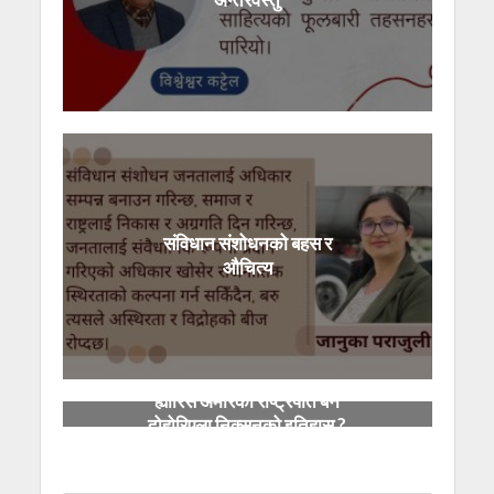
संविधान संशोधनको बहस र
औचित्य
ह्यारिस अमेरिकी राष्ट्रपति बने
दोहोरिएला निक्सनको इतिहास ?