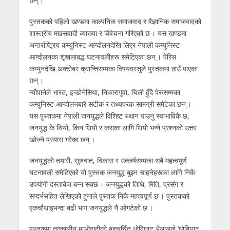
छन् ।
पुस्तकको पहिलो खण्डमा काल्पनिक समाजवाद र वैज्ञानिक समाजवादको
शास्त्रीय माक्र्सवादी व्याख्या र विवेचना गरिएको छ । यस खण्डमा
अन्तर्राष्ट्रिय कम्युनिस्ट आन्दोलनदेखि लिएर नेपाली कम्युनिस्ट
आन्दोलनका शृंखलाबद्ध घटनावलीहरू समेटिएका छन् । पेरिस
कम्युनदेखि अक्टोबर क्रान्तिसम्मका विषयवस्तुले पुस्तकमा ठाउँ पाएका
छन् ।
न्यौपानेले भारत, इन्डोनेसिया, निकारागुवा, चिली हुँदै पेरुसम्मका
कम्युनिस्ट आन्दोलनबारे सटीक र तथ्यपरक सामग्री समेटेका छन् ।
यस पुस्तकमा नेपाली जनयुद्धले विशिष्ट स्थान पाउनु स्वाभाविकै छ,
जनयुद्ध के थियोे, किन थियोे र कसका लागि थियोे भन्ने प्रश्नको उत्तर
खोज्ने प्रयास गरेका छन् ।
जनयुद्धको तयारी, सुरुवात, विकास र उत्कर्षसम्मका सबै महत्वपूर्ण
घटनावली समेटिएको यो पुस्तक जनयुद्ध बुझ्न चाहनेहरूका लागि निकै
उपयोगी दस्ताबेज बन्न सक्छ । जनयुद्धको तिथि, मिति, प्रसंग र
सन्दर्भसहित लेखिएको हुनाले पुस्तक निकै महत्वपूर्ण छ । पुस्तकको
एकचौथाइभन्दा बढी भाग जनयुद्धले नै ओगटेको छ ।
पुस्तकमा तत्कालीन माओवादीको बहुचर्चित धोबिघाट भेलालाई ‘धोबिघाट