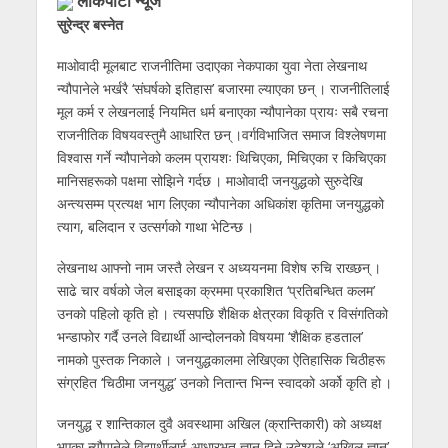
लाेकपाटी न्यूज
सुरेन्द्र बस्नेत
माओवादी मूलबाट राजनीतिमा उदाएका नेकपाका युवा नेता लेखनाथ
न्यौपानेले भर्खरै ‘संघर्षको इतिहास’ बजारमा ल्याएका छन् । राजनीतिलाई
मूल कर्म र लेखनलाई नियमित धर्म बनाएका न्यौपानेका प्रायः सबै रचना
राजनीतिक विषयवस्तुमै आधारित छन् ।वर्गविभाजित समाज विश्लेषणमा
विश्वास गर्ने न्यौपानेको कलम प्रायशः थिचिएका, मिचिएका र किचिएका
मानिसहरूको पक्षमा सोझिने गर्दछ । माओवादी जनयुद्धको सुरुदेखि
अन्त्यसम्म प्रत्यक्ष भाग लिएका न्यौपानेका अधिकांश कृतिमा जनयुद्धको
त्याग, बलिदान र उत्सर्गको गाथा भेटिन्छ ।
लेखनाथ आफ्नो नाम जस्तै लेखन र अध्ययनमा विशेष रुचि राख्छन् ।
साढे चार वर्षको जेल बसाइका क्रममा प्रकाशित ‘प्रतिबन्धित कलम’
उनको पहिलो कृति हो । त्यसपछि शैक्षिक क्षेत्रका विकृति र विसंगतिको
भन्डाफोर गर्दै उनले विद्यार्थी आन्दोलनको विषयमा ‘शैक्षिक हडताल’
नामको पुस्तक निकाले । जनयुद्धकालमा लेखिएका ऐतिहासिक चिठीहरू
संग्रहित ‘चिठीमा जनयुद्ध’ उनको नितान्त भिन्न स्वादको अर्को कृति हो ।
जनयुद्ध र शान्तिकाल दुवै अवस्थामा अखिल (क्रान्तिकारी) को अध्यक्ष
भएका न्यौपानेले विद्यार्थीलाई आधारभूत ज्ञान दिने उदेश्यले ‘अखिल ज्ञान’