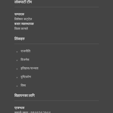
लोकपाटी टीम
सम्पादक
विशेश्वर कट्टेल
बजार व्यवस्थापक
विवश काफ्ले
लिंकहरु
राजनीति
विजनेस
इतिहास/सभ्यता
दृष्टिकोण
विश्व
विज्ञापनका लागि
प्रबन्धक
सम्पर्क नम्वर :
9846562944