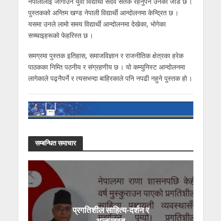
नेपालीलाई जोगाउन युवा विद्यार्थी सदैव सतर्क रहनुपर्ने उनको जोड छ ।
पुस्तकको अन्तिम खण्ड नेपाली विद्यार्थी आन्दोलनमा केन्द्रित छ ।
यसमा उनले लामो समय विद्यार्थी आन्दोलनमा देखेका, भोगेका
सच्चाइहरूक‍ो फेहरिस्त छ ।
समग्रमा पुस्तक इतिहास, समाजविज्ञान र राजनीतिक क्षेत्रका हरेक
पाठकका निम्ति पठनीय र संग्रहणीय छ । यो कम्युनिस्ट आन्दोलनमा
लागेकाले पढ्नैपर्ने र त्यसभन्दा बाहिरकाले पनि नपढी नहुने पुस्तक हो ।
सम्बन्धित समाचार
प्रगतिशील साहित्य-दर्शन र
अन्तरवस्तु