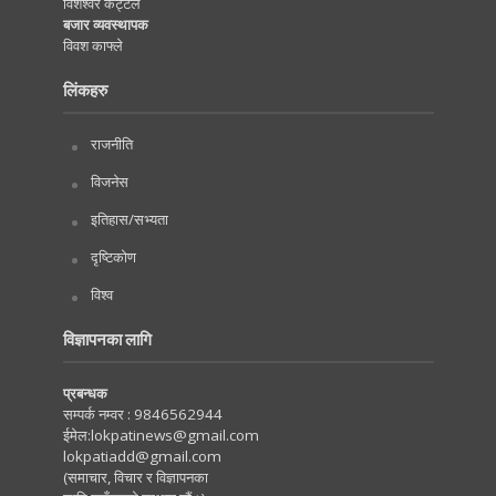
विशेश्वर कट्टेल
बजार व्यवस्थापक
विवश काफ्ले
लिंकहरु
राजनीति
विजनेस
इतिहास/सभ्यता
दृष्टिकोण
विश्व
विज्ञापनका लागि
प्रबन्धक
सम्पर्क नम्वर :
9846562944
ईमेल:
lokpatinews@gmail.com
lokpatiadd@gmail.com
(समाचार, विचार र विज्ञापनका