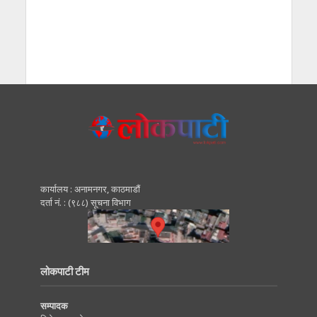
कार्यालय : अनामनगर, काठमाडाैं
दर्ता नं. : (९८८) सूचना विभाग
लोकपाटी टीम
सम्पादक