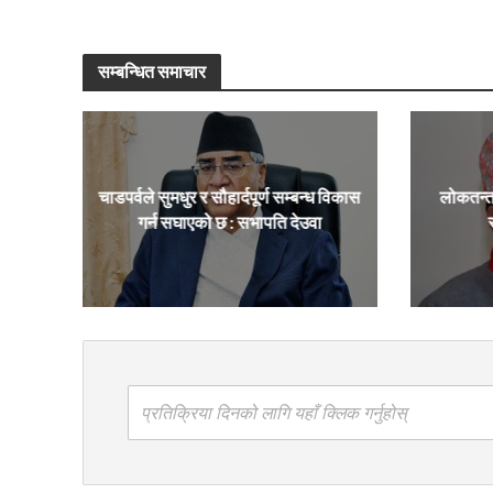
सम्बन्धित समाचार
चाडपर्वले सुमधुर र सौहार्दपूर्ण सम्बन्ध विकास
लोकतन्त
गर्न सघाएको छ : सभापति देउवा
प्रतिक्रिया दिनको लागि यहाँ क्लिक गर्नुहोस्