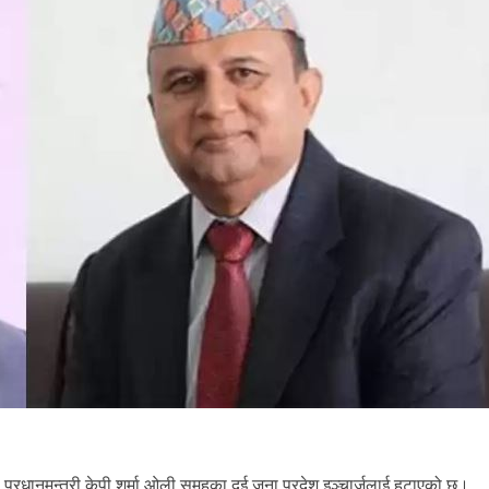
े प्रधानमन्त्री केपी शर्मा ओली समूहका दुई जना प्रदेश इञ्चार्जलाई हटाएको छ।