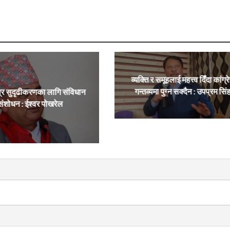
व्यक्ति र समूहलाई महत्त्व दिँदा कांग्र
गन्तव्यमा पुग्न सक्दैन : उपप्रम सिं
्र सुदृढीकरणका लागि संविधान
संशोधन : ईश्वर पोखरेल