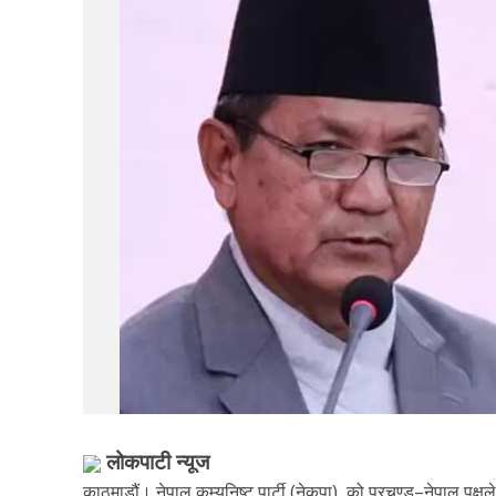
लोकपाटी न्यूज
काठमाडौं। नेपाल कम्युनिष्ट पार्टी (नेकपा) को प्रचण्ड–नेपाल पक्षल