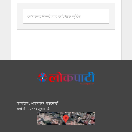
प्रतिक्रिया दिनको लागि यहाँ क्लिक गर्नुहोस्
कार्यालय : अनामनगर, काठमाडाैं
दर्ता नं. : (९८८) सूचना विभाग