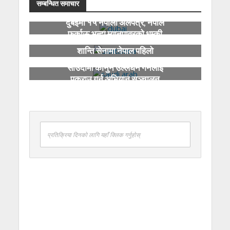
सम्बन्धित समाचार
दुबईमा १५ नेपाली अलपत्र, नेपाल
फर्काऊ भन्दा म्यानपावरको धम्की
शान्ति सेनामा नेपाल पहिलो
साउदीमा कानुन उल्लंघन गर्नेलाई
पक्राउ गर्न अभियान सञ्चालन
प्रतिक्रिया दिनको लागि यहाँ क्लिक गर्नुहोस्