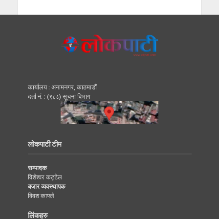
कार्यालय : अनामनगर, काठमाडाैं
दर्ता नं. : (९८८) सूचना विभाग
लोकपाटी टीम
सम्पादक
विशेश्वर कट्टेल
बजार व्यवस्थापक
विवश काफ्ले
लिंकहरु