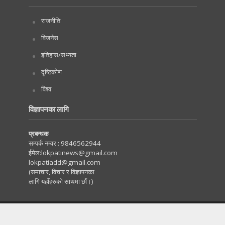
राजनीति
विजनेस
इतिहास/सभ्यता
दृष्टिकोण
विश्व
विज्ञापनका लागि
प्रबन्धक
सम्पर्क नम्वर :
9846562944
ईमेल:
lokpatinews@gmail.com
lokpatiadd@gmail.com
(समाचार, विचार र विज्ञापनका
लागि यहाँहरुको साथमा छौं।)
Copyright © 2020. All Rights Reserved by Lokpati.com