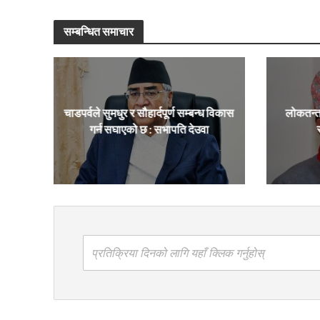
सम्बन्धित समाचार
चाडपर्वले सुमधुर र सौहार्दपूर्ण सम्बन्ध विकास
लोकतन्त
गर्न सघाएको छ : सभापति देउवा
प्रतिक्रिया दिनको लागि यहाँ क्लिक गर्नुहोस्