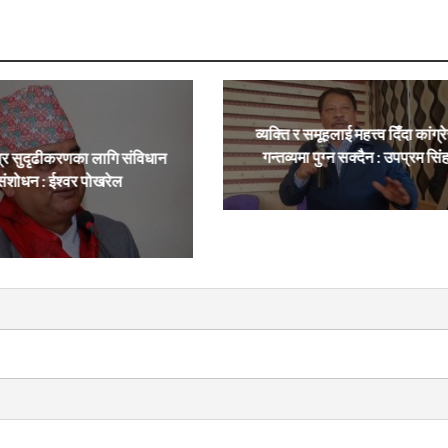
व्यक्ति र समूहलाई महत्त्व दिँदा कांग्र
गन्तव्यमा पुग्न सक्दैन : उपप्रम सिं
्र सुदृढीकरणका लागि संविधान
संशोधन : ईश्वर पोखरेल