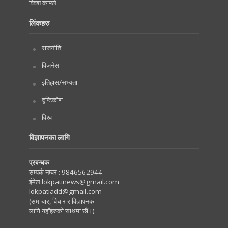
विवश काफ्ले
लिंकहरु
राजनीति
विजनेस
इतिहास/सभ्यता
दृष्टिकोण
विश्व
विज्ञापनका लागि
प्रबन्धक
सम्पर्क नम्वर :
9846562944
ईमेल:
lokpatinews@gmail.com
lokpatiadd@gmail.com
(समाचार, विचार र विज्ञापनका
लागि यहाँहरुको साथमा छौं।)