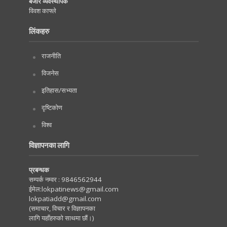
बजार व्यवस्थापक
विवश काफ्ले
लिंकहरु
राजनीति
विजनेस
इतिहास/सभ्यता
दृष्टिकोण
विश्व
विज्ञापनका लागि
प्रबन्धक
सम्पर्क नम्वर :
9846562944
ईमेल:
lokpatinews@gmail.com
lokpatiadd@gmail.com
(समाचार, विचार र विज्ञापनका
लागि यहाँहरुको साथमा छौं।)