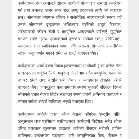
कार्यक्रममा नेता खनालले सोनाम साथीको योगदान र सभ्यता सम्प्रेषण
गर्न तथा उनलाइ अजर अमर राख्न आफू हरतबरले लागि पर्ने बताएका
छन्। सोनामका क्याम्पस जीवन र राजनैतिक सहयात्राको स्मरण गर्दै
उनले सोनामको द्वन्द्वात्मक भौतिकवाद प्रतिको अटुट विश्वास,
सर्वहारावादी जीवन शैली र कम्युनिष्ट आचरणबारे सबैलाई सुुसूचित
गराउन स्मृति ग्रन्थ प्रकाशनको प्रस्ताव राखेका छन्। राष्ट्रियता,
जनतन्त्र र जनजीविकाका पक्षमा सँधै सक्रिय सोनामको राजनैतिक
जीवन अनुकरणीय भएको समेत खनालले बताएका थिए।
कार्यक्रमका अर्का वक्ता नेकपा.(क्रान्तकारी माओवादीं ) का वरिष्ठ नेता
चन्द्रप्रसाद गजुरेल (सिपी गजुरेल) ले सोनाम सदैव कम्युनिष्ट एकताको
पक्षधर रहेको तथा क्रान्तिकारी विचार र व्यवहारका संवाहक रहेको
बताएका थिए। जनयुद्धका बेला समेतको स्मरण सुनाउदै पछिल्ला दिनमा
सोनामले डबल नेकपा छोडेर स्वतन्त्र रुपमा दर्जनौ अभियान चलाएको र
सोनाम सबैको आदर्श व्यक्तित्व भएको बताएका थिए।
कार्यक्रममा अतिथि वक्ता रहेका नेपाली काँग्रेस केन्द्रीय नीति,
अनुसन्धान तथा प्रशिक्षण प्रतिष्ठानका कार्यकारी निर्देशक समेत रहेका
वरिष्ठ पत्रकार पुरुषोत्तम दाहालले कहिल्यै रीसाएर नबोल्ने शालिन
व्यक्तित्व, सरलताका उदाहरण, सहि कम्युनिष्टका बिम्ब, विचार र