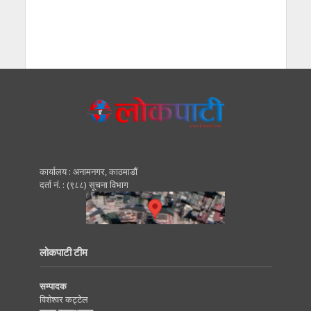
कार्यालय : अनामनगर, काठमाडाैं
दर्ता नं. : (९८८) सूचना विभाग
लोकपाटी टीम
सम्पादक
विशेश्वर कट्टेल