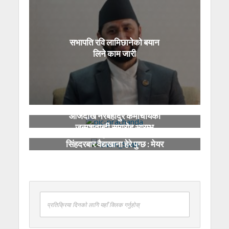
सभापति रवि लामिछानेको बयान
लिने काम जारी
आजदेखि नरबहादुर कर्माचार्यको
जन्मशताब्दी समारोह आरम्भ
देश कसरी डुब्यो भन्ने हेर्न मन भए
सिंहदरबार वैद्यखाना हेरे पुग्छ : मेयर
साह
प्रतिक्रिया दिनको लागि यहाँ क्लिक गर्नुहोस्