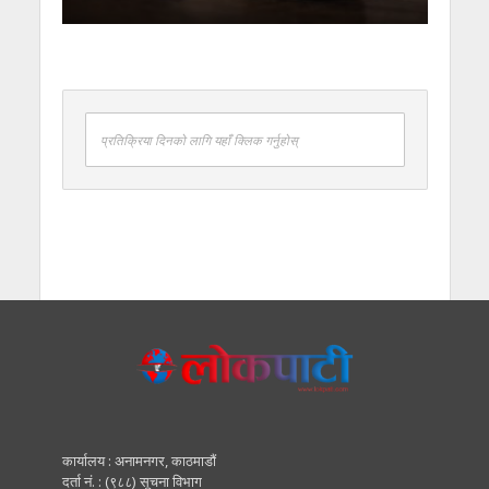
प्रतिक्रिया दिनको लागि यहाँ क्लिक गर्नुहोस्
कार्यालय : अनामनगर, काठमाडाैं
दर्ता नं. : (९८८) सूचना विभाग