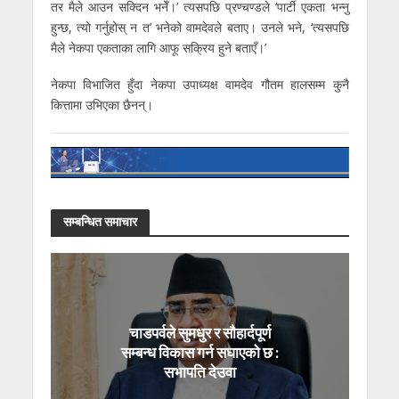
तर मैले आउन सक्दिन भनेँ।’ त्यसपछि प्रण्चण्डले ‘पार्टी एकता भन्नु
हुन्छ, त्यो गर्नुहोस् न त’ भनेको वामदेवले बताए। उनले भने, ‘त्यसपछि
मैले नेकपा एकताका लागि आफू सक्रिय हुने बताएँ।’
नेकपा विभाजित हुँदा नेकपा उपाध्यक्ष वामदेव गौतम हालसम्म कुनै
कित्तामा उभिएका छैनन्।
सम्बन्धित समाचार
चाडपर्वले सुमधुर र सौहार्दपूर्ण
सम्बन्ध विकास गर्न सघाएको छ :
सभापति देउवा