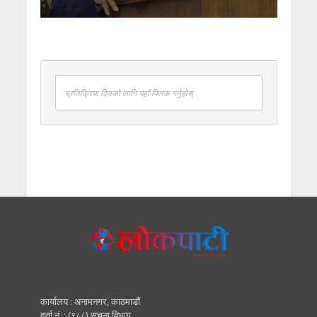
प्रतिक्रिया दिनको लागि यहाँ क्लिक गर्नुहोस्
कार्यालय : अनामनगर, काठमाडाैं
दर्ता नं. : (९८८) सूचना विभाग