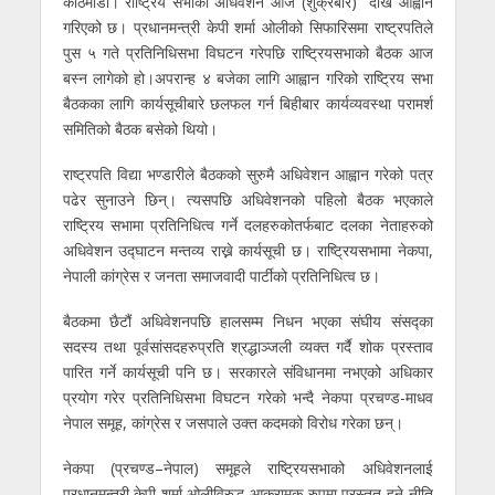
काठमाडौं। राष्ट्रिय सभाको अधिवेशन आज (शुक्रबार) देखि आह्वान
गरिएको छ। प्रधानमन्त्री केपी शर्मा ओलीको सिफारिसमा राष्ट्रपतिले
पुस ५ गते प्रतिनिधिसभा विघटन गरेपछि राष्ट्रियसभाको बैठक आज
बस्न लागेको हो।अपरान्ह ४ बजेका लागि आह्वान गरिको राष्ट्रिय सभा
बैठकका लागि कार्यसूचीबारे छलफल गर्न बिहीबार कार्यव्यवस्था परामर्श
समितिको बैठक बसेको थियो।
राष्ट्रपति विद्या भण्डारीले बैठकको सुरुमै अधिवेशन आह्वान गरेको पत्र
पढेर सुनाउने छिन्। त्यसपछि अधिवेशनको पहिलो बैठक भएकाले
राष्ट्रिय सभामा प्रतिनिधित्व गर्ने दलहरुकोतर्फबाट दलका नेताहरुको
अधिवेशन उद्घाटन मन्तव्य राख्ने कार्यसूची छ। राष्ट्रियसभामा नेकपा,
नेपाली कांग्रेस र जनता समाजवादी पार्टीको प्रतिनिधित्व छ।
बैठकमा छैटौं अधिवेशनपछि हालसम्म निधन भएका संघीय संसद्का
सदस्य तथा पूर्वसांसदहरुप्रति श्रद्धाञ्जली व्यक्त गर्दै शोक प्रस्ताव
पारित गर्ने कार्यसूची पनि छ। सरकारले संविधानमा नभएको अधिकार
प्रयोग गरेर प्रतिनिधिसभा विघटन गरेको भन्दै नेकपा प्रचण्ड-माधव
नेपाल समूह, कांग्रेस र जसपाले उक्त कदमको विरोध गरेका छन्।
नेकपा (प्रचण्ड–नेपाल) समूहले राष्ट्रियसभाको अधिवेशनलाई
प्रधानमन्त्री केपी शर्मा ओलीविरुद्ध आक्रामक रुपमा प्रस्तुत हुने नीति