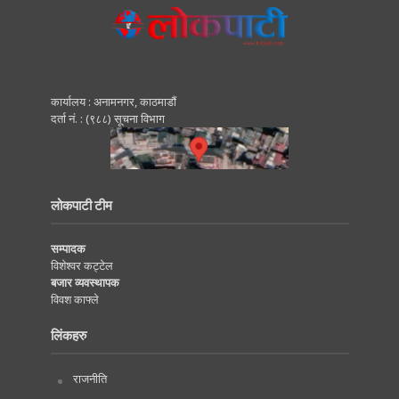
कार्यालय : अनामनगर, काठमाडाैं
दर्ता नं. : (९८८) सूचना विभाग
लोकपाटी टीम
सम्पादक
विशेश्वर कट्टेल
बजार व्यवस्थापक
विवश काफ्ले
लिंकहरु
राजनीति