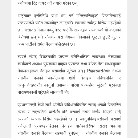
सर्वोच्चमा रिट दायर गर्ने तयारी गरेका छन्।
आइतबार प्रतिनिधि सभा भंग गर्ने मन्त्रिपरिषद्को सिफारिसलाई
राष्ट्रपतिले समेत लालमोहर लगाएपछि त्यसको सर्वत्र विरोध भइरहेको
छ। सत्तारुढ नेपाल कम्युनिस्ट पार्टीकै सांसदहरु सरकारको यो कदमको
बिरोधमा छन् भने सोमबार यस विषयमा नेकपाको छुट्टा छुट्टै गुट र
अन्य पार्टीको समेत बैठक चलिरहेको छ।
त्यस्तै संसद विघटनपछि उत्पन्न परिस्थितिका सम्वन्धमा नेकपाका
कार्यकारी अध्यक्ष पुष्पकमल दाहाल प्रचण्ड तथा वरिष्ठ नेता माधवकुमार
नेपालसहितका नेताहरु परामर्शमा जुटेका छन्। सिंहदरवारस्थित नेकपा
संसदीय दलको कार्यालयमा शीर्ष नेताहरु संविधानविद् र
कानुनविदहरुसँग कानुनी उपायका बारेमा परामर्शमा जुटेको प्रवक्ता
नारायणकाजी श्रेष्ठले जानकारी दिए।
प्रधानमन्त्री केपी शर्मा ओलीले संविधानविपरित संसद भंगको सिफारिस
गरेको र राष्ट्पतिले कसैसँग पनि परामर्श नगरी निर्णय लिएको भन्दै
त्यसको व्यापक विरोध भइरहेको छ । कानुनविदहरुसँगको परामर्श
सकेलगत्तै प्रचण्डसहितका नेताहरु बानेश्वरस्थित संसद भवनमा
संसदीय दलको बैठकमा सहभागी हुनेछन् । संसदीय दलको बैठकमा