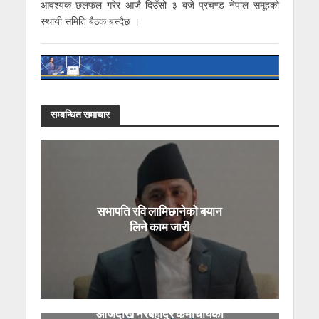
आवश्यक छलफल गरेर आजै दिउँसो ३ बजे प्रचण्ड नेपाल समूहको
स्थायी समिति बैठक बस्दैछ ।
सम्बन्धित समाचार
सभापति रवि लामिछानेको बयान
लिने काम जारी
आजदेखि नरबहादुर कर्माचार्यको