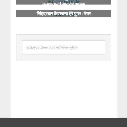
जन्मशताब्दी समारोह आरम्भ
देश कसरी डुब्यो भन्ने हेर्न मन भए
सिंहदरबार वैद्यखाना हेरे पुग्छ : मेयर
साह
प्रतिक्रिया दिनको लागि यहाँ क्लिक गर्नुहोस्