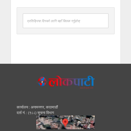
प्रतिक्रिया दिनको लागि यहाँ क्लिक गर्नुहोस्
कार्यालय : अनामनगर, काठमाडाैं
दर्ता नं. : (९८८) सूचना विभाग