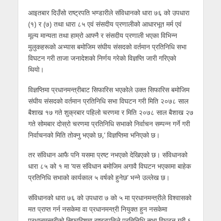
आइतबार दिउँसाे राष्ट्रपति भण्डारीले संविधानको धारा ७६ को उपधारा
(१) र (७) तथा धारा ८५ एवं संसदीय प्रणालीको आधारभूत मर्म एवं
मूल्य मान्यता तथा हाम्रो आफ्नै र संसदीय प्रणाली भएका विभिन्न
मुलुकहरूको अभ्यास बमोजिम संघीय संसदको वर्तमान प्रतिनिधि सभा
विघटन गरी ताजा जनादेशकाे निर्णय गरेकाे विज्ञप्ति जारी गरिएकाे
थियाे।
विज्ञप्तिमा प्रधानमन्त्रीबाट सिफारिस भएकोले उक्त सिफारिस बमोजिम
संघीय संसदको वर्तमान प्रतिनिधि सभा विघटन गरी मिति २०७८ साल
बैशाख १७ गते शुक्रबार पहिलो चरणमा र मिति २०७८ साल बैशाख २७
गते सोमबार दोस्रो चरणमा प्रतिनिधि सभाको निर्वाचन सम्पन्न गर्ने गरी
निर्वाचनको मिति तोक्नु भएको छ,’ विज्ञप्तिमा भनिएको छ।
तर संविधान आफै पनि यसमा प्रष्ट नभएको देखिएको छ। संविधानको
धारा ८५ को १ मा ‘यस संविधान बमोजिम अगावै विघटन भएकामा बाहेक
प्रतिनिधि सभाको कार्यकाल ५ वर्षको हुनेछ’ भन्ने उल्लेख छ।
संविधानको धारा ७६ को उपधारा ७ को ५ मा प्रधानमन्त्रीले विश्वासको
मत प्राप्त गर्न नसकेमा वा प्रधानमन्त्री नियुक्त हुन नसकेमा
प्रधानमन्त्रीको सिफारिशमा राष्ट्रपतिले प्रतिनिधि सभा विघटन गरी ६