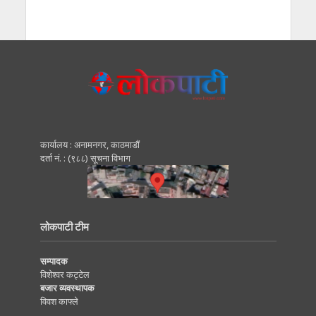
कार्यालय : अनामनगर, काठमाडाैं
दर्ता नं. : (९८८) सूचना विभाग
लोकपाटी टीम
सम्पादक
विशेश्वर कट्टेल
बजार व्यवस्थापक
विवश काफ्ले