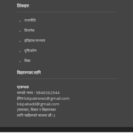
लिंकहरु
राजनीति
विजनेस
इतिहास/सभ्यता
दृष्टिकोण
विश्व
विज्ञापनका लागि
प्रबन्धक
सम्पर्क नम्वर :
9846562944
ईमेल:
lokpatinews@gmail.com
lokpatiadd@gmail.com
(समाचार, विचार र विज्ञापनका
लागि यहाँहरुको साथमा छौं।)