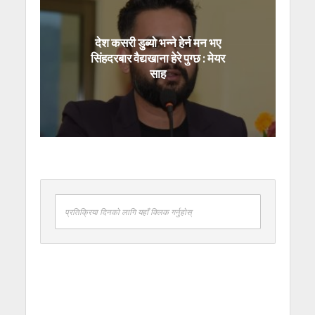
देश कसरी डुब्यो भन्ने हेर्न मन भए
सिंहदरबार वैद्यखाना हेरे पुग्छ : मेयर
साह
प्रतिक्रिया दिनको लागि यहाँ क्लिक गर्नुहोस्