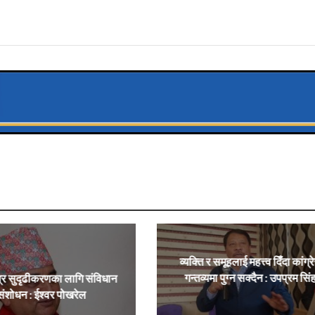
व्यक्ति र समूहलाई महत्त्व दिँदा कांग्र
गन्तव्यमा पुग्न सक्दैन : उपप्रम सिं
्र सुदृढीकरणका लागि संविधान
संशोधन : ईश्वर पोखरेल