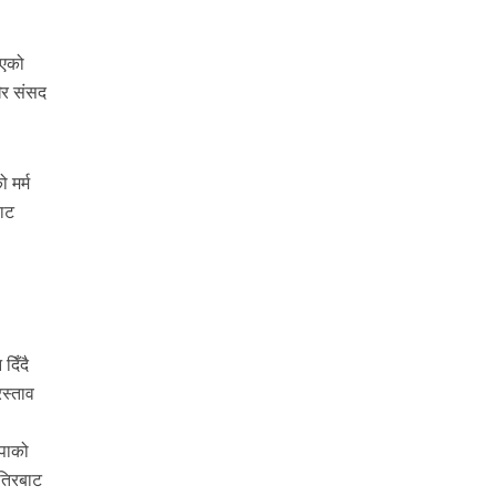
भएको
ेर संसद
 मर्म
बाट
दिँदै
रस्ताव
कपाको
ैतिरबाट