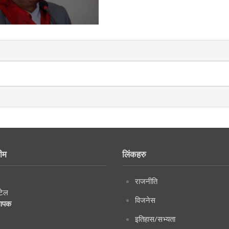
ीम
लिंकहरु
राजनीति
टेल
विजनेस
थापक
इतिहास/सभ्यता