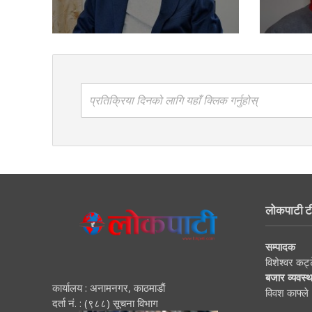
प्रतिक्रिया दिनको लागि यहाँ क्लिक गर्नुहोस्
लोकपाटी ट
सम्पादक
विशेश्वर कट्
बजार व्यवस्
कार्यालय : अनामनगर, काठमाडाैं
विवश काफ्ले
दर्ता नं. : (९८८) सूचना विभाग