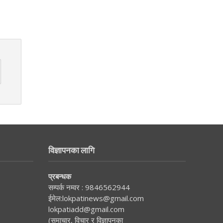
विज्ञापनका लागि
प्रबन्धक
सम्पर्क नम्वर :
9846562944
ईमेल:
lokpatinews@gmail.com
lokpatiadd@gmail.com
(समाचार, विचार र विज्ञापनका