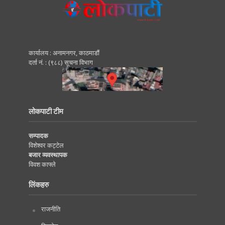
कार्यालय : अनामनगर, काठमाडाैं
दर्ता नं. : (९८८) सूचना विभाग
लोकपाटी टीम
सम्पादक
विशेश्वर कट्टेल
बजार व्यवस्थापक
विवश काफ्ले
लिंकहरु
राजनीति