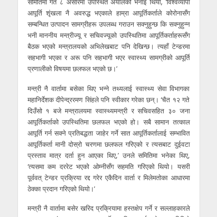
समितिमा गत ८ असारमा उपस्थित अर्यालको भनाइ थियो, ‘विश्वव्यापी
आपूर्ति शृंखला नै अवरुद्ध भएकाले हाम्रा आपूर्तिकर्ताले कोरोनासँग
सम्बन्धित उत्पादन सामग्रीहरू उपलब्ध गराउन सक्नुहुन्छ कि सक्नुहुन्न
भनी माननीय मन्त्रीज्यू र सचिवज्यूको उपस्थितिमा आपूर्तिकर्ताहरूसँग
बैठक भएको मन्त्रालयको अभिलेखबाट पनि देखिन्छ। त्यहाँ टेन्डरमा
सहभागी भएका र अरू पनि सहभागी भएर स्वास्थ्य सामग्रीको आपूर्ति
प्रणालीको विषयमा छलफल भएको छ।’
मन्त्री नै वार्तामा बसेका थिए भन्ने तथ्यलाई स्वास्थ्य सेवा विभागका
महानिर्देशक दीपेन्द्ररमण सिंहले पनि स्वीकार गरेका छन्। ‘चैत १२ गते
दिउँसो १ बजे मन्त्रालयमा स्वास्थ्यमन्त्री र सचिवसहित ३० जना
आपूर्तिकर्ताको उपस्थितिमा छलफल भएको हो। सबै सामान तत्काल
आपूर्ति गर्न सक्ने प्रतिबद्धता जाहेर गर्ने सात आपूर्तिकर्तालाई सम्भावित
आपूर्तिकर्ता मानी दोस्रो चरणमा छलफल गरिएको र त्यसबाट दुईवटा
प्रस्ताव मात्र दर्ता हुन आएका थिए,’ उनले समितिमा भनेका थिए,
‘त्यसमा कम दररेट भएको ओम्नीसँग सहमति गरिएको थियो। यसरी
पूर्ववत् टेन्डर प्रक्रिया रद्द गरेर एकैदिन वार्ता र मिलेमतोका आधारमा
ठेक्का प्रदान गरिएको थियो।’
मन्त्री नै वार्तामा बसेर खरिद प्रक्रियामा हस्तक्षेप गर्ने र सल्लाहकारले