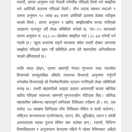
त्यस्तै, लागत अनुमान गर्दा नेपाली रुपैयाँमा गरिएको थियो भने सम्झौता
भने अमेरिकी डलरमा गरिएको थियो। तीन लटमा सामान ल्याउने र
लागत अनुमान ९० लाख ७७ हजार अमेरिकी डलरमा ठेक्का स्वीकृत
भएको थियो। लागत अनुमान र खरिद सम्झौताबीच फरक पारिएको
उदाहरण प्रस्तुत गर्र्दै लेखा समितिले भनेको छ, ‘एन–९५ मास्कको
लागत अनुमान रु. ४६२.५० रहेकोमा सम्झौता गर्दा ८२८.६७ रुपैयाँ पर्न
गएको छ।’ खुला बजारमा पाइने मास्कमा समेत यसरी दोब्बर लागतमा
सम्झौता गरिएको ठहर गर्दै समितिले अन्य धेरै सामग्रीमा अनियमितता
भएको औँल्याएको छ।
त्यति मात्र होइन, प्राप्त सामग्री नेपाल गुणस्तर तथा नापतौल
विभागको रायमुताबिक औषधि व्यवस्था विभागले अनुगमन गर्नुपर्ने
भनेकोमा विभागलाई सो जिम्मेवारीसमेत प्रदान नगरिएको लेखा समितिको
भनाइ छ। यसरी महामारीको फाइदा उठाएर अपारदर्शी रूपमा महँगोमा
खरिद गरिएका स्वास्थ्य सामग्री गुणस्तरहीन भेटिएका थिए। कोभिड
महामारीमा सबैभन्दा महत्वपूर्ण मानिएका पिसिआर परीक्षण हो। तर, एक
करोड २७ लाखमा किनिएका पाँच पिसिआर मेसिन त चल्दै चलेनन्।
राष्ट्रिय जनस्वास्थ्य प्रयोगशाला, पाटन, वीर, धुलिखेल, धरान र कोसी
अस्पतालमा भएका पुराना मेसिन कम चलेका छन्। त्यस्तै, विभिन्न
विश्वविद्यालय र अनुसन्धान केन्द्रमा पहिले नै रहेका मेसिनबाट अहिले