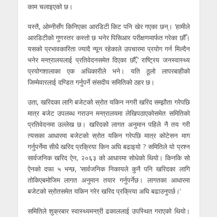
काम चलाइएको छ।
यस्तै, ओम्नीसँग किनिएका आरडिटी किट पनि खेर गएका छन्। ‘हामीले
आरडिटीको गुणस्तर कस्तो छ भनेर पिसिआर परीक्षणमार्फत गरेका छौँ।
यसको प्रभावकारिता ज्यादै न्यून रहेकाले उपचारमा प्रयोग गर्न मिल्दैन
भनेर मन्त्रालयलाई प्रतिवेदनसमेत दिएका छौँ,’ राष्ट्रिय जनस्वास्थ्य
प्रयोगशालाका एक अधिकारीले भने। यति ठूलो लापरबाहीको
जिम्मेवारलाई दण्डित गर्नुपर्ने संसदीय समितिको ठहर छ।
उता, खरिदका लागि बजेटको स्रोत यकिन नगरी खरिद सम्झौता गरेपछि
मात्र बजेट उपलब्ध गराउन मन्त्रालयमा लेखिपठाएकोसमेत समितिको
प्रतिवेदनमा उल्लेख छ। खरिदको लागत अनुमान पहिले नै तय गरी
त्यसका आधारमा बजेटको स्रोत यकिन गरेपछि मात्र कोटेसन माग
गर्नुपर्नेमा सीधै खरिद प्रक्रिया किन अघि बढाइयो ? समितिले यो प्रश्न
सार्वजनिक खरिद ऐन, २०६३ को आधारमा सोधेको थियो। किनकि सो
ऐनको दफा ५ भन्छ, ‘सार्वजनिक निकायले कुनै पनि खरिदका लागि
तोकिएबमोजिम लागत अनुमान तयार गर्नुपर्नेछ। लागतका आधारमा
बजेटको स्रोतसमेत यकिन गरेर खरिद प्रक्रिया अघि बढाउनुपर्छ।’
समितिले शुक्रबार स्वास्थ्यमन्त्री ढकाललाई उपस्थित गराएको थियो।