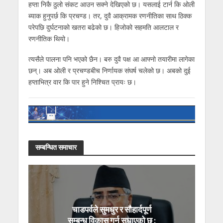
हप्ता निकै ठुलो संकट आउन सक्ने देखिएको छ। यसलाई टार्न कि ओली
ब्याक हुनुपर्छ कि प्रचण्ड। तर, दुवै आक्रामक रणनीतिका साथ ठिक्क
परेपछि दुर्घटनाको खतरा बढेको छ। हिजोको सहमति आलटाल र
रणनीतिक थियो।
त्यसैले पालना पनि भएको छैन। बरु दुवै पक्ष आ आफ्नो तयारीमा लागेका
छन्। अब ओली र प्रचण्डबीच निर्णायक संघर्ष चलेको छ। अबको दुई
हप्ताभित्र वार कि पार हुने निश्चित प्रायः छ।
सम्बन्धित समाचार
चाडपर्वले सुमधुर र सौहार्दपूर्ण
सम्बन्ध विकास गर्न सघाएको छ :