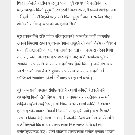
थिए। ओलीले पार्टीमा प्रस्तुत भएका दुवै अध्यक्षको प्रतिवेदन र
पत्राचारहरू फिर्ता हुनुपर्ने, राष्ट्रपतिसमक्ष संसद् बैठकको आवेदन माग
गर्दै दर्ता गर्न खोजिएको पत्र पनि फिर्ता हुनुपर्ने अडान राखेका थिए।
ओलीको सर्तमा प्रचण्डको असहमति थियो।
प्रधानमन्त्रीले संवैधानिक परिषद्सम्बन्धी अध्यादेश जारी गराएपछि
उनको विपक्षमा रहेको प्रचण्ड-नेपाल समूहले संसद्को विशेष अधिवेशन
माग गर्दै राष्ट्रपति कार्यालयमा समावेदन दर्ता गर्न प्रयास गरेको थियो।
तर, ८३ जना सांसदको हस्ताक्षरसहित राष्ट्रपति कार्यालय पुगेको
समावेदन राष्ट्रपति कार्यालयमा दर्ता भइरहेको थिएन। पछि मंगलबार
जारी भएको अध्यादेश र बुधवार राष्ट्रपति कार्यालयमा दर्ता गर्न
खोजिएको समावेदन फिर्ता गर्ने मात्र समझदारी बन्यो।
दुई अध्यक्षको समझदारीपछि बसेको स्थायी कमिटी बैठकले पनि
अध्यादेश फिर्ता लिने निर्णय गर्‍यो। आरोपपत्र र प्रतिवेदनहरू भने
अहिले जहाँको त्यहीँ छन्। यी विषय अर्को स्थायी कमिटी बैठकबाट
एउटा प्रक्रियाबाट निष्कर्ष निकाल्ने समझदारी गर्‍यो। यससँगै पार्टीमा
उत्पन्न विवाद केही मत्थर भयो। बैठकपछि नेकपाका नेता कार्यकर्ताले
पार्टीभित्रको विवाद अब सकारात्मक निकासतर्फ अघि बढेको
प्रतिक्रियाहरू दिए। पार्टी पंक्तिमा सकारात्मक सन्देश प्रवाह भएसँगै