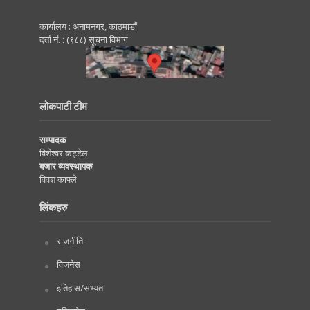
कार्यालय : अनामनगर, काठमाडाैं
दर्ता नं. : (९८८) सूचना विभाग
लोकपाटी टीम
सम्पादक
विशेश्वर कट्टेल
बजार व्यवस्थापक
विवश काफ्ले
लिंकहरु
राजनीति
विजनेस
इतिहास/सभ्यता