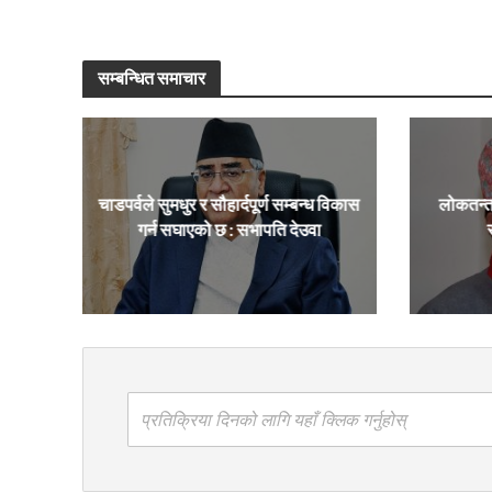
सम्बन्धित समाचार
चाडपर्वले सुमधुर र सौहार्दपूर्ण सम्बन्ध विकास
लोकतन्त
गर्न सघाएको छ : सभापति देउवा
प्रतिक्रिया दिनको लागि यहाँ क्लिक गर्नुहोस्