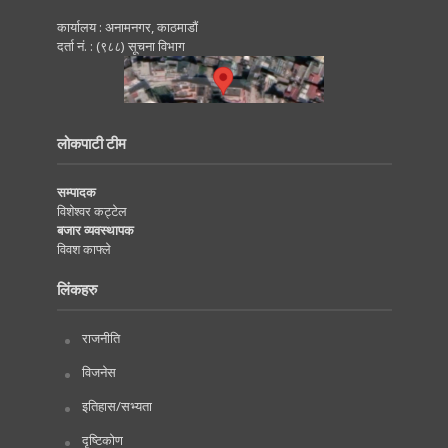
कार्यालय : अनामनगर, काठमाडाैं
दर्ता नं. : (९८८) सूचना विभाग
लोकपाटी टीम
सम्पादक
विशेश्वर कट्टेल
बजार व्यवस्थापक
विवश काफ्ले
लिंकहरु
राजनीति
विजनेस
इतिहास/सभ्यता
दृष्टिकोण