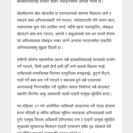
बालबालिकालाई घरबाट बाहिर नछोड्नसमेत आग्रह गरेको छ।
खेलमैदानमा खेल खेलाउँदा वा पठनपाठनको समयमा विद्यालय लाने र
ल्याउने काम अभिभावकबाटै गर्न गराउन, नातेदारप्रति पनि सजग रहन,
नकारात्मक कुरा गरेर त्रसित नगर्न, महँगो गहना नलगाइदिन, मोबाइल
खेलाउने काम बन्द गराउन, आफ्नो र बाबुआमाको नाम थर घरको ठेगाना
एवं अभिभावकका मोबाइल नम्बर जान्ने अभ्यास गराउनसमेत प्रहरीले
अभिभावकसामु सुझाव दिएको छ।
यसैगरी कोरोना महामारीका कारण सबै बालबालिकालाई मास्कको प्रयोग
गर्ने गराउने, ‘तिमी एक्लै छैनौ हामी छौँ’ भन्ने भावको विकास गराई
उनीहरूको मनमस्तिष्क निरन्तर प्रफुल्लित बनाइराख्ने, कुट्ने पिट्ने,
गाली गर्ने काम बन्द गर्ने गराउने र समाजमा हुने सबै प्रकारका
अपराधलाई निरुत्साहित गरी सुरक्षित समाज निर्माणमा सबै क्षेत्रबाट
सहयोग मिल्नेमा आफू आशावादी भएको प्रहरी प्रमुख सुवेदीले बताए।
गत मङ्सिर २१ गते अपरिचित व्यक्तिको अपहरणमा परी ग्राङ क्षेत्रमा
हत्या गरिएकी छ वर्षीया बालिका सुमिना तामाङका अभिभावकको घरमै
पुगेर प्रमुख जिल्ला अधिकारी हरिप्रसाद पन्त र प्रहरी प्रमुख सुवेदीले
सुरक्षाको सुव्यवस्था मिलाउन प्रहरी प्रशासन सदैव दृढ रहेकाले धैर्य