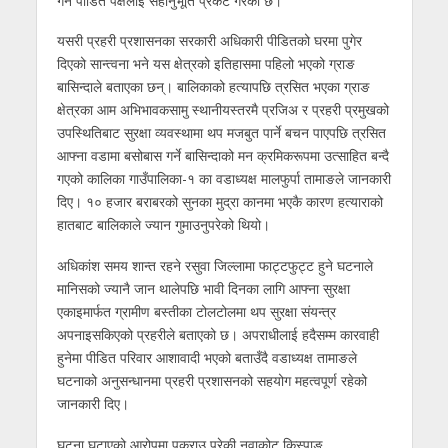
गर्न पीडित पक्षलाई सहानुभूति प्रकट गरेको छ।
यसरी प्रहरी प्रशासनका सरकारी अधिकारी पीडितको घरमा पुगेर
दिएको सान्त्वना भने यस क्षेत्रको इतिहासमा पहिलो भएको ग्राङ
बासिन्दाले बताएका छन्। बालिकाको हत्यापछि त्रसित भएका ग्राङ
क्षेत्रका आम अभिभावकसामु स्थानीयस्तरमै प्रजिअ र प्रहरी प्रमुखको
उपस्थितिबाट सुरक्षा व्यवस्थामा थप मजबुत पार्ने बचन पाएपछि त्रसित
आफ्ना वडामा बसोबास गर्ने बासिन्दाको मन क्रमिकरूपमा उत्साहित बन्दै
गएको कालिका गाउँपालिका-१ का वडाध्यक्ष मालफुर्पा तामाङले जानकारी
दिए। १० हजार बराबरको सुनका मुद्रा कानमा भएकै कारण हत्याराको
हातबाट बालिकाले ज्यान गुमाउनुपरेको थियो।
अधिकांश समय शान्त रहने रसुवा जिल्लामा फाट्टफुट्ट हुने घटनाले
मानिसको ज्यानै जान थालेपछि भावी दिनका लागि आफ्ना सुरक्षा
एकाइमार्फत ग्रामीण बस्तीका टोलटोलमा थप सुरक्षा संयन्त्र
अपनाइसकिएको प्रहरीले बताएको छ। अपराधीलाई हदैसम्म कारवाही
हुनेमा पीडित परिवार आशावादी भएको बताउँदै वडाध्यक्ष तामाङले
घटनाको अनुसन्धानमा प्रहरी प्रशासनको सहयोग महत्वपूर्ण रहेको
जानकारी दिए।
घटना घटाएको आरोपमा पक्राउ परेकी नुवाकोट किस्पाङ