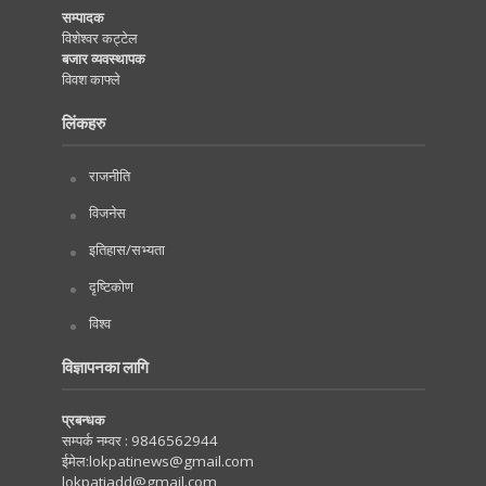
सम्पादक
विशेश्वर कट्टेल
बजार व्यवस्थापक
विवश काफ्ले
लिंकहरु
राजनीति
विजनेस
इतिहास/सभ्यता
दृष्टिकोण
विश्व
विज्ञापनका लागि
प्रबन्धक
सम्पर्क नम्वर :
9846562944
ईमेल:
lokpatinews@gmail.com
lokpatiadd@gmail.com