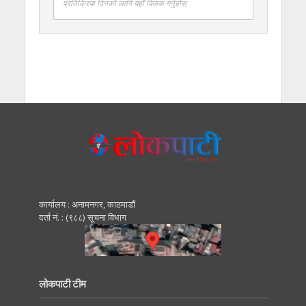
प्रतिक्रिया दिनको लागि यहाँ क्लिक गर्नुहोस्
कार्यालय : अनामनगर, काठमाडाैं
दर्ता नं. : (९८८) सूचना विभाग
लोकपाटी टीम