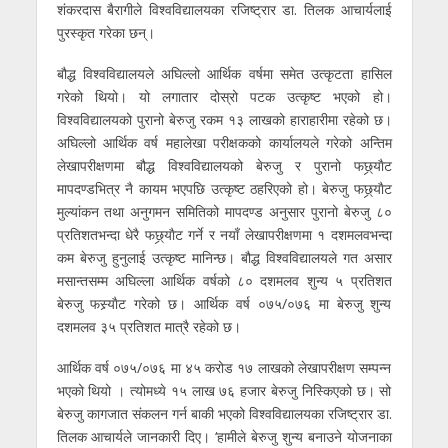
शंकरदास बैरागीले विश्वविद्यालयका रजिष्ट्रार डा. तिलक आचार्यलाई
पुरस्कृत गरेका छन्।
बौद्ध विश्वविद्यालयले अघिल्लो आर्थिक वर्षमा समेत उत्कृटता हासिल
गरेको थियो। यो लगातार दोस्रो पटक उत्कृष्ट भएको हो।
विश्वविद्यालयको पुरानो बेरुजु रकम १३ लाखको हाराहारीमा रहेको छ।
अघिल्लो आर्थिक वर्ष महालेखा परीक्षकको कार्यालयले गरेको अन्तिम
लेखापरीक्षणमा बौद्ध विश्वविद्यालयको बेरुजु र पुरानो फछ्र्याैट
मापदण्डभित्र नै कायम भएपछि उत्कृष्ट ठहरिएको हो। बेरुजु फछ्र्याैट
मुल्यांकन तथा अनुगमन समितिको मापदण्ड अनुसार पुरानो बेरुजु ८०
प्रतिशतभन्दा धेरै फछ्र्याैट गर्ने र नयाँ लेखापरीक्षणमा १ दशमलवभन्दा
कम बेरुजु हुनुलाई उत्कृष्ट मानिन्छ। बौद्ध विश्वविद्यालयले गत असार
मसान्तसम्म अघिल्ला आर्थिक वर्षको ८० दशमलव शुन्य ५ प्रतिशत
बेरुजु फस्र्याैट गरेको छ। आर्थिक वर्ष ०७५/०७६ मा बेरुजु शुन्य
दशमलव ३५ प्रतिशत मात्रै रहेको छ।
आर्थिक वर्ष ०७५/०७६ मा ४५ करोड १७ लाखको लेखापरीक्षण सम्पन्न
भएको थियो । त्योमध्ये १५ लाख ७६ हजार बेरुजु निस्किएको छ। सो
बेरुजु कागजात संकलन गर्न बाकी भएको विश्वविद्यालयका रजिष्ट्रार डा.
तिलक आचार्यले जानकारी दिए। ‘हामीले बेरुजु शुन्य बनाउने योजनाका