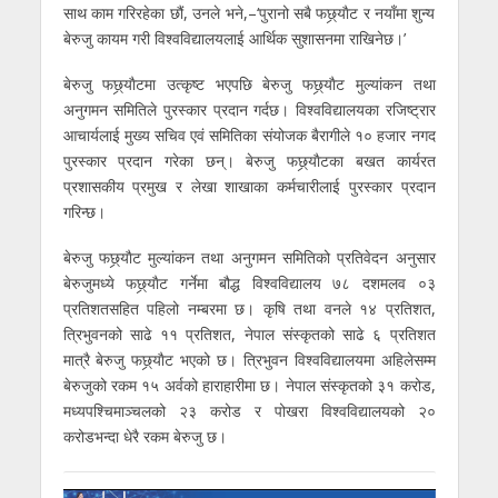
साथ काम गरिरहेका छौं, उनले भने,–‘पुरानो सबै फछ्र्याैट र नयाँमा शुन्य
बेरुजु कायम गरी विश्वविद्यालयलाई आर्थिक सुशासनमा राखिनेछ।’
बेरुजु फछ्र्याैटमा उत्कृष्ट भएपछि बेरुजु फछ्र्याैट मुल्यांकन तथा
अनुगमन समितिले पुरस्कार प्रदान गर्दछ। विश्वविद्यालयका रजिष्ट्रार
आचार्यलाई मुख्य सचिव एवं समितिका संयोजक बैरागीले १० हजार नगद
पुरस्कार प्रदान गरेका छन्। बेरुजु फछ्र्याैटका बखत कार्यरत
प्रशासकीय प्रमुख र लेखा शाखाका कर्मचारीलाई पुरस्कार प्रदान
गरिन्छ।
बेरुजु फछ्र्याैट मुल्यांकन तथा अनुगमन समितिको प्रतिवेदन अनुसार
बेरुजुमध्ये फछ्र्याैट गर्नेमा बौद्ध विश्वविद्यालय ७८ दशमलव ०३
प्रतिशतसहित पहिलो नम्बरमा छ। कृषि तथा वनले १४ प्रतिशत,
त्रिभुवनको साढे ११ प्रतिशत, नेपाल संस्कृतको साढे ६ प्रतिशत
मात्रै बेरुजु फछ्र्याैट भएको छ। त्रिभुवन विश्वविद्यालयमा अहिलेसम्म
बेरुजुको रकम १५ अर्वको हाराहारीमा छ। नेपाल संस्कृतको ३१ करोड,
मध्यपश्चिमाञ्चलको २३ करोड र पोखरा विश्वविद्यालयको २०
करोडभन्दा धेरै रकम बेरुजु छ।