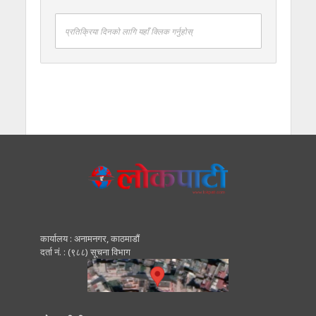
प्रतिक्रिया दिनको लागि यहाँ क्लिक गर्नुहोस्
कार्यालय : अनामनगर, काठमाडाैं
दर्ता नं. : (९८८) सूचना विभाग