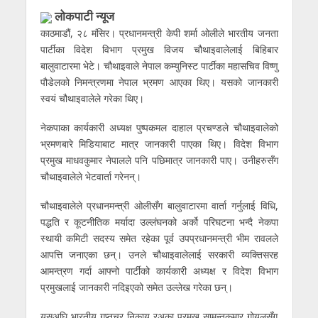
लोकपाटी न्यूज
काठमाडौं, २८ मंसिर। प्रधानमन्त्री केपी शर्मा ओलीले भारतीय जनता
पार्टीका विदेश विभाग प्रमुख विजय चौथाइवालेलाई बिहिबार
बालुवाटारमा भेटे। चौथाइवाले नेपाल कम्युनिस्ट पार्टीका महासचिव विष्णु
पौडेलको निमन्त्रणमा नेपाल भ्रमण आएका थिए। यसको जानकारी
स्वयं चौथाइवालेले गरेका थिए।
नेकपाका कार्यकारी अध्यक्ष पुष्पकमल दाहाल प्रचण्डले चौथाइवालेको
भ्रमणबारे मिडियाबाट मात्र जानकारी पाएका थिए। विदेश विभाग
प्रमुख माधवकुमार नेपालले पनि पछिमात्र जानकारी पाए। उनीहरुसँग
चौथाइवालेले भेटवार्ता गरेनन्।
चौथाइवालेले प्रधानमन्त्री ओलीसँग बालुवाटारमा वार्ता गर्नुलाई विधि,
पद्धति र कूटनीतिक मर्यादा उल्लंघनको अर्को परिघटना भन्दै नेकपा
स्थायी कमिटी सदस्य समेत रहेका पूर्व उपप्रधानमन्त्री भीम रावलले
आपत्ति जनाएका छन्। उनले चौथाइवालेलाई सरकारी व्यक्तिसरह
आमन्त्रण गर्दा आफ्नो पार्टीको कार्यकारी अध्यक्ष र विदेश विभाग
प्रमुखलाई जानकारी नदिइएको समेत उल्लेख गरेका छन्।
यसअघि भारतीय गुप्तचर निकाय रअका प्रमुख सामन्तकुमार गोयलसँग