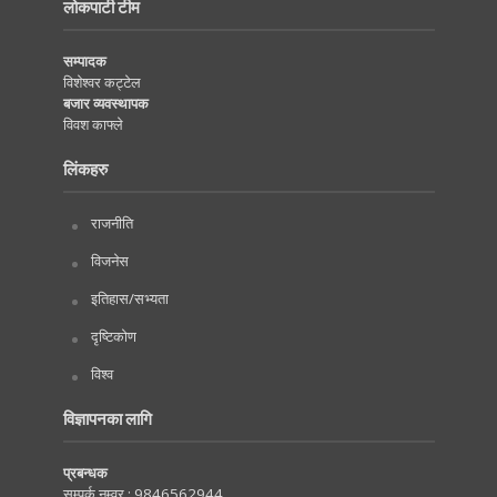
लोकपाटी टीम
सम्पादक
विशेश्वर कट्टेल
बजार व्यवस्थापक
विवश काफ्ले
लिंकहरु
राजनीति
विजनेस
इतिहास/सभ्यता
दृष्टिकोण
विश्व
विज्ञापनका लागि
प्रबन्धक
सम्पर्क नम्वर :
9846562944