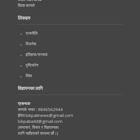
विवश काफ्ले
लिंकहरु
राजनीति
विजनेस
इतिहास/सभ्यता
दृष्टिकोण
विश्व
विज्ञापनका लागि
प्रबन्धक
सम्पर्क नम्वर :
9846562944
ईमेल:
lokpatinews@gmail.com
lokpatiadd@gmail.com
(समाचार, विचार र विज्ञापनका
लागि यहाँहरुको साथमा छौं।)