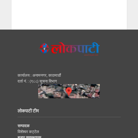
कार्यालय : अनामनगर, काठमाडाैं
दर्ता नं. : (९८८) सूचना विभाग
लोकपाटी टीम
सम्पादक
विशेश्वर कट्टेल
बजार व्यवस्थापक