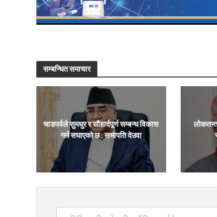
सम्बन्धित समाचार
चाडपर्वले सुमधुर र सौहार्दपूर्ण सम्बन्ध विकास
लोकतन्त
गर्न सघाएको छ : सभापति देउवा