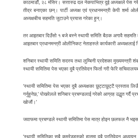
काठमाडौं, २८ मंसिर। सत्तारुढ दल नेकपाभित्र दुई अध्यक्षले पेस 
तीव्र बनाएका छन्। पार्टी अध्यक्ष एवं प्रधानमन्त्री केपी शर्मा 
अध्यक्षबीच सहमति जुटाउने प्रयास गरेका हुन्।
तर आइतबार दिउँसो १ बजे बस्ने स्थायी समिति बैठक अगावै सहमत
आइतबार प्रधानमन्त्री ओलीनिकट नेताहरुले कार्यकारी अध्यक्षलाई न
शनिबार स्थायी समिति सदस्य तथा लुम्बिनी प्रदेशका मुख्यमन्त्री 
स्थायी समितिमा पेस भएका दुबै प्रतिवेदन फिर्ता गरी फेरि सचिवाल
‘स्थायी समितिमा पेस भएका दुबै अध्यक्षका छुट्टाछुट्टै प्रस्ता
गर्नुहुनेछ,’ पोखरेलले शनिबार प्रचण्डलाई गरेको आग्रह उद्धृत गर्
खोजौं।’
जवाफमा प्रचण्डले स्थायी समितिमा पेस मात्र होइन छलफल नै भइसकेक
‘स्थायी समितिका सबै कमरेडहरुको हातमा दुबै प्रतिवेदन अध्ययन ग