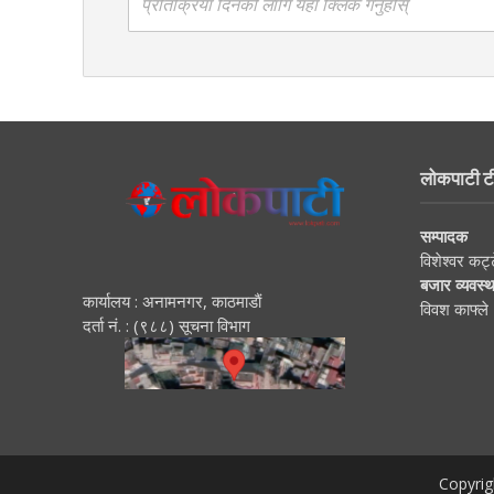
प्रतिक्रिया दिनको लागि यहाँ क्लिक गर्नुहोस्
लोकपाटी ट
सम्पादक
विशेश्वर कट्
बजार व्यवस्
कार्यालय : अनामनगर, काठमाडाैं
विवश काफ्ले
दर्ता नं. : (९८८) सूचना विभाग
Copyrig