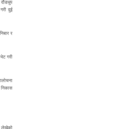
े दौडधुप
 गरी दुई
निबार र
 भेट गरी
मालोचना
मै निकास
 लेखेको