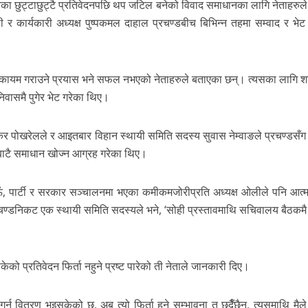
गरेका छुट्टाछुट्टै प्रतिवेदनपछि थप जटिल बनेको विवाद समाधानका लागि नेताहरुल
ओली र कार्यकारी अध्यक्ष पुष्पकमल दाहाल प्रचण्डबीच बिभिन्न तहमा सम्वाद र भेट
ि कायम गराउने प्रयास भने सफल नभएको नेताहरुले बताएका छन्। त्यसका लागि श
िवासमै पुगेर भेट गरेका थिए।
शंकर पोखरेलले र आइतबार विहान स्थायी समिति सदस्य सुवास नेम्वाङले प्रचण्डसँग
यबाटै समाधान खोज्न आग्रह गरेका थिए।
व लिऊँ, पार्टी र सरकार सञ्चालनमा भएका कमीकमजोरीप्रति अध्यक्ष ओलीले पनि आत्
दै प्रचण्डनिकट एक स्थायी समिति सदस्यले भने, ‘सोही प्रस्तावमाथि सचिवालय बैठक
ो प्रतिवेदन फिर्ता नहुने प्रष्ट पारेको ती नेताले जानकारी दिए।
र्न वितरण भइसकेको छ, अब त्यो फिर्ता हुने सम्भावना त छदैँछैन, त्यसमाथि मैले