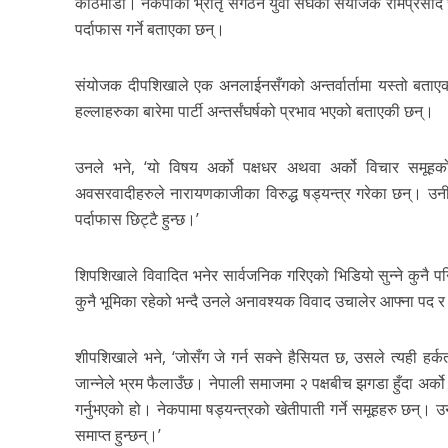
काठमाडौं। नेकपाको भ्रातृ संगठन युवा संघका संयोजक रामप्रसाद स
पर्दाफास गर्ने बताएका छन्।
संयोजक दीपशिखाले एक अनलाईनसँगको अन्तर्वार्तामा यस्तो बताएक
हल्लाहरुका बारेमा पार्टी अन्तर्संघर्षको प्रभाव भएको बताएकी छन्।
उनले भने, ‘यो विषय अर्को पक्षधर अथवा अर्को विचार समूहको
अवसरवादीहरुले नारायणकाजीका विरुद्ध षड्यन्त्र गरेका छन्। उनीह
पर्दाफास छिट्टै हुन्छ।’
शिपशिखाले विवादित भनेर सार्वजनिक गरिएको भिडियो सुन्ने कुनै
कुनै भूमिका रहेको भन्दै उनले अनावश्यक विवाद उचालेर आफ्ना पद र
शीपशिखाले भने, ‘जोसँग जे गर्न सक्ने हैसियत छ, उसले त्यही हर्कत 
जान्नेले भ्रम फैलाउँछ। नेपाली समाजमा २ पक्षबीच झगडा हुँदा अर्को
गर्नुभएको हो। नेकपामा षड्यन्त्रको खेतीपाती गर्ने समूहहरु छन्। 
समाप्त हुन्छन्।’