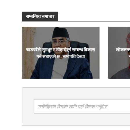
सम्बन्धित समाचार
चाडपर्वले सुमधुर र सौहार्दपूर्ण सम्बन्ध विकास
लोकतन्त
गर्न सघाएको छ : सभापति देउवा
प्रतिक्रिया दिनको लागि यहाँ क्लिक गर्नुहोस्