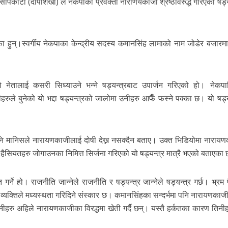
ापकोटा (दीपशिखा) ले नेकपाका प्रवक्ता नाराणयकाजी श्रेष्ठविरुद्ध गरिएका षड्य
ा हुन्।स्वर्गीय नेकपाका केन्द्रीय सदस्य कमानसिंह लामाको नाम जोडेर बजार
 नेतालाई कसरी सिध्याउने भन्ने षड्यन्त्रबाट उपार्जन गरिएको हो। नेकपा
रुले बुनेको यो भद्दा षड्यन्त्रको जालोमा उनीहरु आफैँ फस्ने पक्का छ। यो षड्य
 पनि मानिसले नारायणकाजीलाई दोषी देख्न नसक्दैन बताए। उक्त भिडियोमा नाराय
 हैसियतहरु जोगाउनका निमित्त सिर्जना गरिएको यो षड्यन्त्र मात्रै भएको बताएका
गर्ने हो। राजनीति जान्नेले राजनीति र षड्यन्त्र जान्नेले षड्यन्त्र गर्छ। भ्र
 व्यक्तिले मध्यस्थता गरिदिने संस्कार छ। कमानसिंहका सन्दर्भमा पनि नारायणकाजी
उनीहरु अहिले नारायणकाजीका विरद्धमा खेती गर्दै छन्। यस्तै हर्कतका कारण तिनी