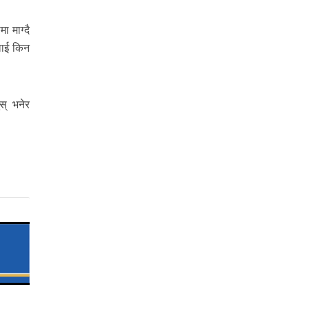
 माग्दै
ँलाई किन
ुस् भनेर