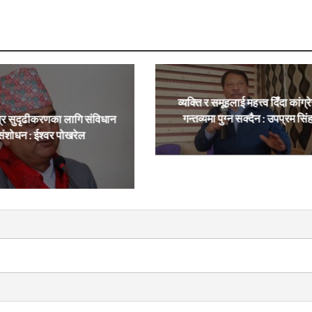
व्यक्ति र समूहलाई महत्त्व दिँदा कांग्र
गन्तव्यमा पुग्न सक्दैन : उपप्रम सिं
्र सुदृढीकरणका लागि संविधान
संशोधन : ईश्वर पोखरेल