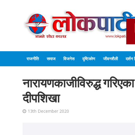
राजनीति
समाज
विजनेस
दृष्टिकोण
जीवनशैली
दर्शन 
नारायणकाजीविरुद्ध गरिएका षड
दीपशिखा
13th December 2020