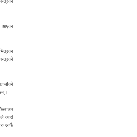
न्त्रको
मा आएका
भित्रका
न्त्रको
णकाजीको
 छन्।
म फैलाउन
ले त्यही
हरु आफैँ