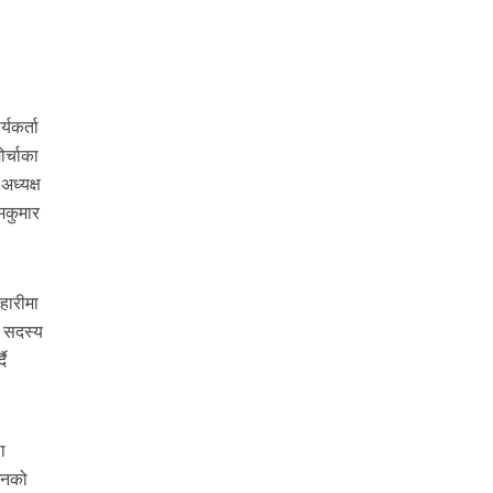
।
यकर्ता
र्चाका
अध्यक्ष
ामकुमार
हारीमा
य सदस्य
दै
ा
 उनको