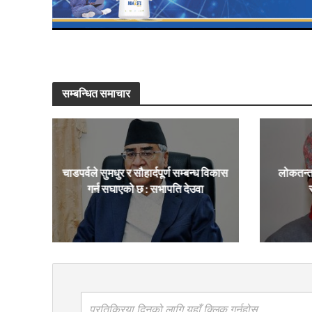
सम्बन्धित समाचार
चाडपर्वले सुमधुर र सौहार्दपूर्ण सम्बन्ध विकास
लोकतन्त
गर्न सघाएको छ : सभापति देउवा
प्रतिक्रिया दिनको लागि यहाँ क्लिक गर्नुहोस्