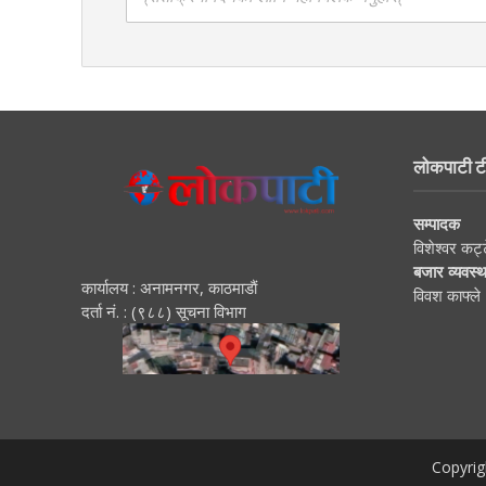
लोकपाटी ट
सम्पादक
विशेश्वर कट्
बजार व्यवस्
कार्यालय : अनामनगर, काठमाडाैं
विवश काफ्ले
दर्ता नं. : (९८८) सूचना विभाग
Copyrig