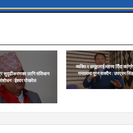
व्यक्ति र समूहलाई महत्त्व दिँदा कांग्र
गन्तव्यमा पुग्न सक्दैन : उपप्रम सिं
्र सुदृढीकरणका लागि संविधान
संशोधन : ईश्वर पोखरेल