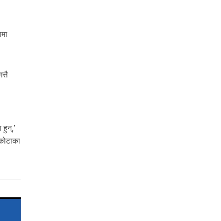
ामा
्तै
हुन्,’
्कोटाका