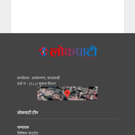
कार्यालय : अनामनगर, काठमाडाैं
दर्ता नं. : (९८८) सूचना विभाग
लोकपाटी टीम
सम्पादक
विशेश्वर कट्टेल