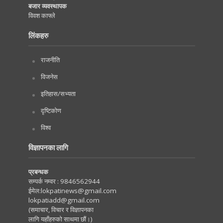
बजार व्यवस्थापक
विवश काफ्ले
लिंकहरु
राजनीति
विजनेस
इतिहास/सभ्यता
दृष्टिकोण
विश्व
विज्ञापनका लागि
प्रबन्धक
सम्पर्क नम्वर :
9846562944
ईमेल:
lokpatinews@gmail.com
lokpatiadd@gmail.com
(समाचार, विचार र विज्ञापनका
लागि यहाँहरुको साथमा छौं।)