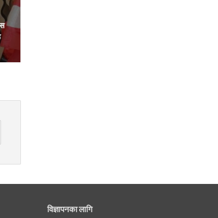
ेस
ह
विज्ञापनका लागि