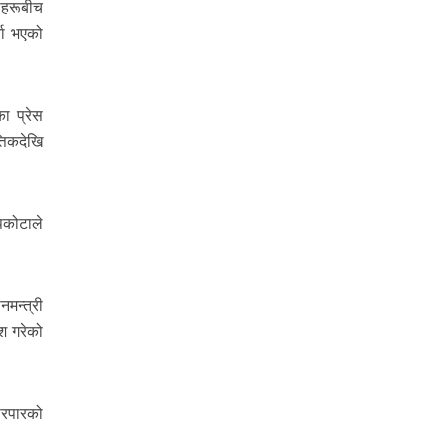
नीहरूबीच
ता भएको
ा प्रेस
तिकदेखि
पकोटाले
मन्त्री
श गरेको
ारपारको