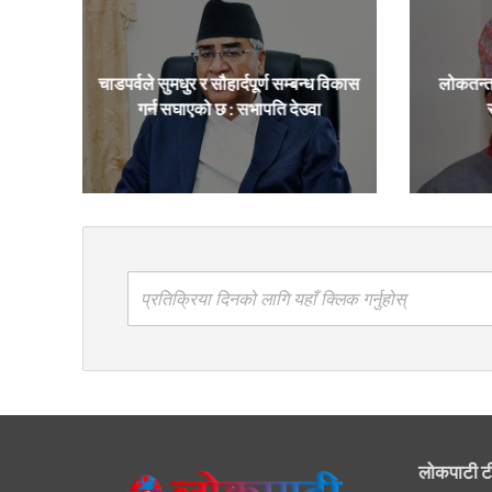
चाडपर्वले सुमधुर र सौहार्दपूर्ण सम्बन्ध विकास
लोकतन्त
गर्न सघाएको छ : सभापति देउवा
प्रतिक्रिया दिनको लागि यहाँ क्लिक गर्नुहोस्
लोकपाटी ट