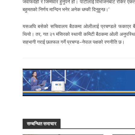
जवाफदेही र जिम्मेवार हुनुपर्ने हो। पार्टीलाई विभाजनबाट रोकेर एकताव
बहुमतको निर्णय मान्दिन भनेर अनेक धम्की दिनुहुन्छ।’
यसअघि बसेको सचिवालय बैठकमा ओलीलाई प्रचण्डले फकाएर बैठ
थियो। तर, गत २१ मंसिरको स्थायी कमिटी बैठकमा ओली अनुपस्थि
सहभागी गराई छलफल गर्ने प्रचण्ड–नेपाल पक्षको रणनीति छ।
सम्बन्धित समाचार