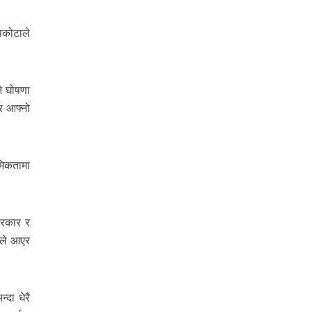
पकोटाले
े घोषणा
र आफ्नो
मिकतामा
सरकार र
 ले आएर
्दा धेरै