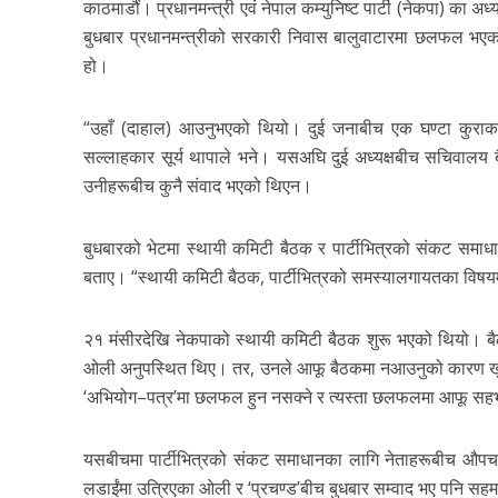
काठमाडौं। प्रधानमन्त्री एवं नेपाल कम्युनिष्ट पार्टी (नेकपा) का 
बुधबार प्रधानमन्त्रीको सरकारी निवास बालुवाटारमा छलफल भएको ह
हो।
“उहाँ (दाहाल) आउनुभएको थियो। दुई जनाबीच एक घण्टा कुराकानी
सल्लाहकार सूर्य थापाले भने। यसअघि दुई अध्यक्षबीच सचिवालय 
उनीहरूबीच कुनै संवाद भएको थिएन।
बुधबारको भेटमा स्थायी कमिटी बैठक र पार्टीभित्रको संकट समाध
बताए। “स्थायी कमिटी बैठक, पार्टीभित्रको समस्यालगायतका विषय
२१ मंसीरदेखि नेकपाको स्थायी कमिटी बैठक शुरू भएको थियो। बैठ
ओली अनुपस्थित थिए। तर, उनले आफू बैठकमा नआउनुको कारण खुलाउँ
‘अभियोग–पत्र’मा छलफल हुन नसक्ने र त्यस्ता छलफलमा आफू सहभ
यसबीचमा पार्टीभित्रको संकट समाधानका लागि नेताहरूबीच औपच
लडाईंमा उत्रिएका ओली र ‘प्रचण्ड’बीच बुधबार सम्वाद भए पनि सह