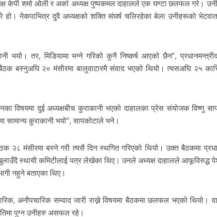
अध्यक्ष केपी शर्मा ओली र अर्का अध्यक्ष पुष्पकमल दाहालले एक घण्टा छलफल गरे। उ
ो। नेकपाभित्र दुवै अध्यक्षको शक्ति संघर्ष चलिरहेका बेला उनीहरूको भेटवार्
 भयो। तर, मिडियामा भन्ने गरिको कुनै निष्कर्ष आएको छैन”, प्रधानमन्त्रीक
बैठक बस्नुअघि २० मंसीरमा बालुवाटारमै संवाद भएको थियो। त्यसअघि २५ कात्
ानका विषयमा दुई अध्यक्षबीच कुराकानी भएको दाहालका प्रेस संयोजक विष्णु सा
मा सामान्य कुराकानी भयो”, सापकोटाले भने।
क २८ मंसीरमा बस्ने गरी त्यसै दिन स्थगित गरिएको थियो। उक्त बैठकमा प्रधान
दै स्थायी कमिटीलाई पत्र लेखेका थिए। उनले अध्यक्ष दाहालले आफूविरुद्ध पे
ागी नहुने बताएका थिए।
ारिक, अनौपचारिक सम्वाद जारी राख्ने विषयमा बैठकमा छलफल भएको थियो। व
मतिमा पुग्न उनीहरु असफल रहे।