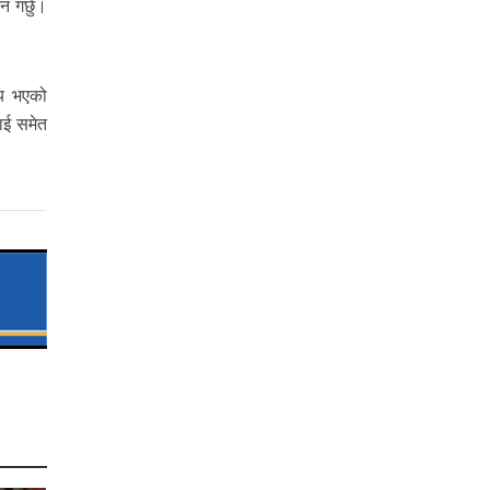
न गर्छु।
तय भएको
ाई समेत