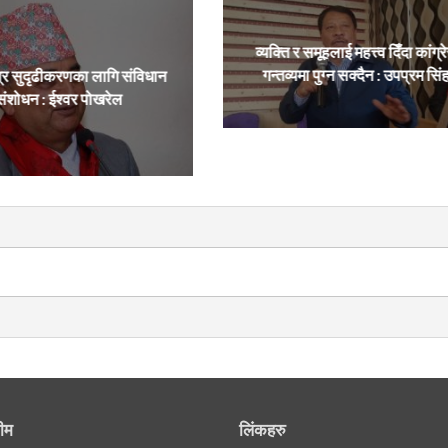
व्यक्ति र समूहलाई महत्त्व दिँदा कांग्र
गन्तव्यमा पुग्न सक्दैन : उपप्रम सिं
्र सुदृढीकरणका लागि संविधान
संशोधन : ईश्वर पोखरेल
ीम
लिंकहरु