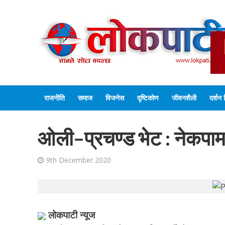
राजनीति
समाज
विजनेस
दृष्टिकोण
जीवनशैली
दर्शन 
ओली–प्रचण्ड भेट : नेकपामा
9th December 2020
लोकपाटी न्यूज