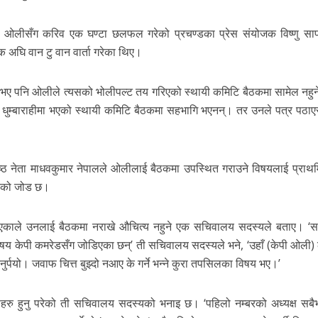
ले ओलीसँग करिव एक घण्टा छलफल गरेको प्रचण्डका प्रेस संयोजक विष्णु सा
अघि वान टु वान वार्ता गरेका थिए।
ए पनि ओलीले त्यसको भोलीपल्ट तय गरिएको स्थायी कमिटि बैठकमा सामेल नहुन
य धुम्बाराहीमा भएको स्थायी कमिटि बैठकमा सहभागि भएनन्। तर उनले पत्र पठाए
 वरिष्ठ नेता माधवकुमार नेपालले ओलीलाई बैठकमा उपस्थित गराउने विषयलाई प्राथ
रुको जोड छ।
डिएकाले उनलाई बैठकमा नराखे औचित्य नहुने एक सचिवालय सदस्यले बताए। ‘
विषय केपी कमरेडसँग जोडिएका छन्’ ती सचिवालय सदस्यले भने, ‘उहाँ (केपी ओली)
िनुर्पयो। जवाफ चित्त बुझ्दो नआए के गर्ने भन्ने कुरा तपसिलका विषय भए।’
 आफूहरु हुनु परेको ती सचिवालय सदस्यको भनाइ छ। ‘पहिलो नम्बरको अध्यक्ष सबैभन