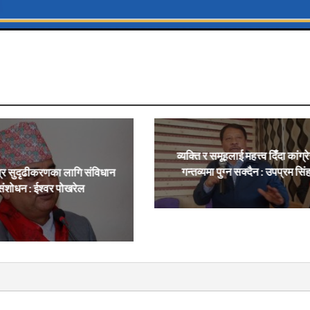
व्यक्ति र समूहलाई महत्त्व दिँदा कांग्र
गन्तव्यमा पुग्न सक्दैन : उपप्रम सिं
्र सुदृढीकरणका लागि संविधान
संशोधन : ईश्वर पोखरेल