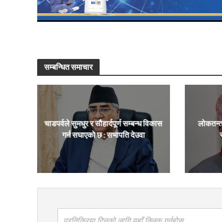
सम्बन्धित समाचार
चाडपर्वले सुमधुर र सौहार्दपूर्ण सम्बन्ध विकास
लोकतन्त
गर्न सघाएको छ : सभापति देउवा
प्रतिक्रिया दिनको लागि यहाँ क्लिक गर्नुहोस्