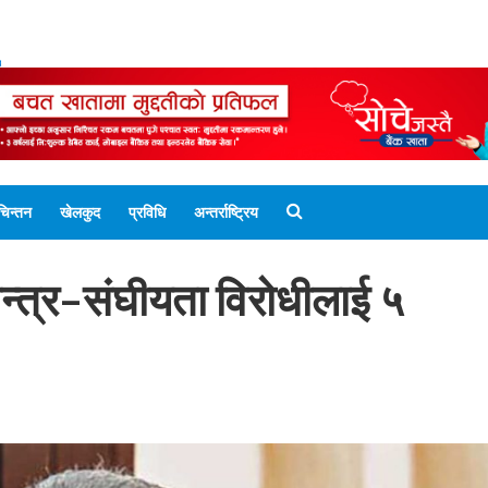
ENGLISH EDITION
नेपाली संस्करण
UNICODE 
चिन्तन
खेलकुद
प्रविधि
अन्तर्राष्ट्रिय
न्त्र–संघीयता विरोधीलाई ५