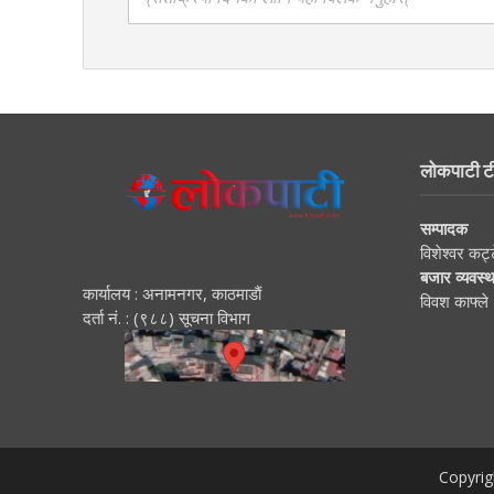
लोकपाटी ट
सम्पादक
विशेश्वर कट्
बजार व्यवस्
कार्यालय : अनामनगर, काठमाडाैं
विवश काफ्ले
दर्ता नं. : (९८८) सूचना विभाग
Copyrig