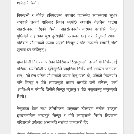
थपिएको थियो।
बिएन्डसी र नोबेल हस्पिटलमा उपचार गर्दासमेत स्वास्थ्यमा सुधार
नभएको उनको शनिबार निधन भएपछि स्थानीय देउनिया घाटमा
दाहसंस्कार गरिएको थियो। दाहसंस्कारकै क्रममा पत्नीको सिन्दूर
पुछिदिने र हातका चुरा फुटाइदिने प्रचलन छ। तर, रेनुकाले आफ्ना
पतिबाट सौभाग्यको रूपमा पाएको सिन्दूर र पोते नफाल्ने बताउँदै सेतो
लुगामा घर फर्किइन्।
हाल निजी निवासमा पतिको किरिया बारिरहनुभएकी उनको यो निर्णयलाई
परिवार, छरछिमेकी र देख्नेसुन्नेले साहसिक निर्णय भन्दै समर्थन जनाएका
छन्। ‘यो मेरा पतिले सौभाग्यको रूपमा दिनुभएको हो’, पतिको निधनपछि
पनि सिन्दूर र पोते लगाउनुको कारण बताउँदै उनी भन्छिन्, ‘उहाँ
९पति०ले म मरेपछि तिमीले सिन्दूर नपुछ्नु र पोते नफुकाउनु भन्नुभएको
थियो।’
रेनुकाका देवर तथा टेलिभिजन पत्रकार टीकाराम नेतीले दाजुको
इच्छाबमोजिम भाउजूले सिन्दूर र पोते लगाइरहने निर्णय लिएकोमा
परिवारको तर्फबाट असहमति नरहेको जानकारी दिए।