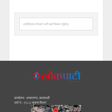
प्रतिक्रिया दिनको लागि यहाँ क्लिक गर्नुहोस्
कार्यालय : अनामनगर, काठमाडाैं
दर्ता नं. : (९८८) सूचना विभाग