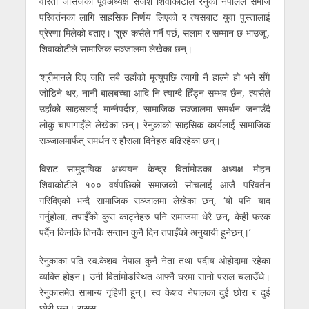
वीरता जेसिजका पूर्वअध्यक्ष सजेश शिवाकोटीले रेनुका नेपालले समाज
परिवर्तनका लागि साहसिक निर्णय लिएको र त्यसबाट युवा पुस्तालाई
प्रेरणा मिलेको बताए। ‘शुरु कसैले गर्नै पर्छ, सलाम र सम्मान छ भाउजू’,
शिवाकोटीले सामाजिक सञ्जालमा लेखेका छन्।
‘श्रीमानले दिए जति सबै उहाँको मृत्युपछि त्यागी नै हाल्ने हो भने सँगै
जोडिने थर, नानी बालबच्चा आदि नि त्याग्दै हिँड्न सम्भव छैन, त्यसैले
उहाँको साहसलाई मान्नैपर्दछ’, सामाजिक सञ्जालमा समर्थन जनाउँदै
लोकु चापागाइँले लेखेका छन्। रेनुकाको साहसिक कार्यलाई सामाजिक
सञ्जालमार्फत् समर्थन र हौसला दिनेहरु बढिरहेका छन्।
विराट सामुदायिक अध्ययन केन्द्र विर्तामोडका अध्यक्ष मोहन
शिवाकोटीले १०० वर्षपछिको समाजको सोचलाई आजै परिवर्तन
गरिदिएको भन्दै सामाजिक सञ्जालमा लेखेका छन्, ‘यो पनि याद
गर्नुहोला, तपाईँको कुरा काट्नेहरु पनि समाजमा धेरै छन्, केही फरक
पर्दैन किनकि तिनकै सन्तान कुनै दिन तपाईँको अनुयायी हुनेछन्।’
रेनुकाका पति स्व.केशव नेपाल कुनै नेता तथा पदीय ओहोदामा रहेका
व्यक्ति होइन। उनी विर्तामोडस्थित आफ्नै घरमा सानो पसल चलाउँथे।
रेनुकासमेत सामान्य गृहिणी हुन्। स्व केशव नेपालका दुई छोरा र दुई
छोरी छन्। रासस