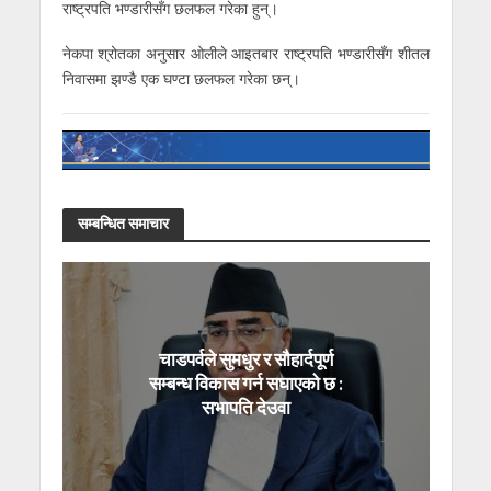
राष्ट्रपति भण्डारीसँग छलफल गरेका हुन्।
नेकपा श्रोतका अनुसार ओलीले आइतबार राष्ट्रपति भण्डारीसँग शीतल
निवासमा झण्डै एक घण्टा छलफल गरेका छन्।
सम्बन्धित समाचार
चाडपर्वले सुमधुर र सौहार्दपूर्ण
सम्बन्ध विकास गर्न सघाएको छ :
सभापति देउवा