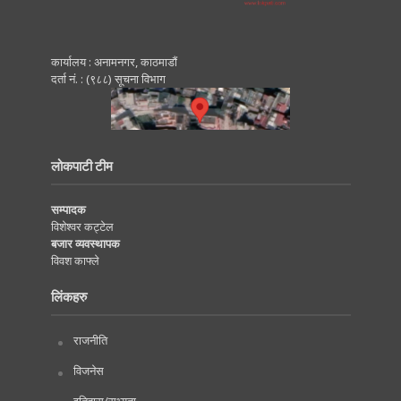
कार्यालय : अनामनगर, काठमाडाैं
दर्ता नं. : (९८८) सूचना विभाग
लोकपाटी टीम
सम्पादक
विशेश्वर कट्टेल
बजार व्यवस्थापक
विवश काफ्ले
लिंकहरु
राजनीति
विजनेस
इतिहास/सभ्यता