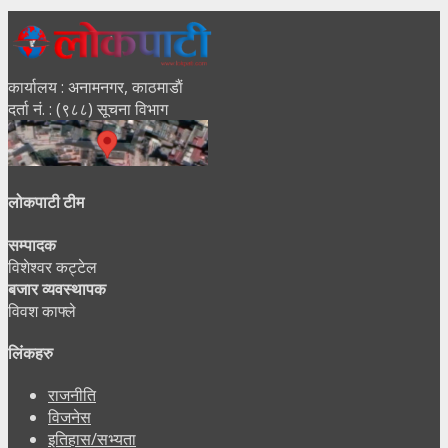
कार्यालय : अनामनगर, काठमाडाैं
दर्ता नं. : (९८८) सूचना विभाग
लोकपाटी टीम
सम्पादक
विशेश्वर कट्टेल
बजार व्यवस्थापक
विवश काफ्ले
लिंकहरु
राजनीति
विजनेस
इतिहास/सभ्यता