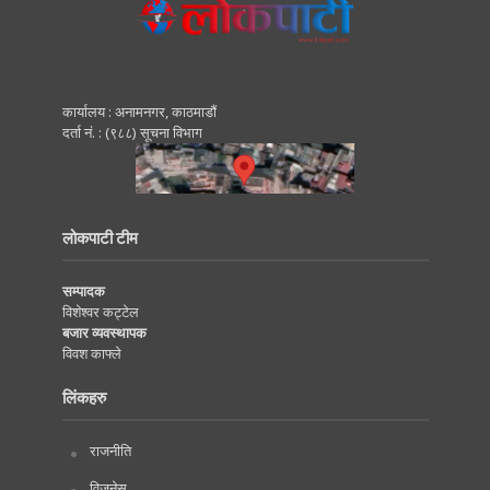
कार्यालय : अनामनगर, काठमाडाैं
दर्ता नं. : (९८८) सूचना विभाग
लोकपाटी टीम
सम्पादक
विशेश्वर कट्टेल
बजार व्यवस्थापक
विवश काफ्ले
लिंकहरु
राजनीति
विजनेस