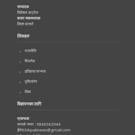
सम्पादक
विशेश्वर कट्टेल
बजार व्यवस्थापक
विवश काफ्ले
लिंकहरु
राजनीति
विजनेस
इतिहास/सभ्यता
दृष्टिकोण
विश्व
विज्ञापनका लागि
प्रबन्धक
सम्पर्क नम्वर :
9846562944
ईमेल:
lokpatinews@gmail.com