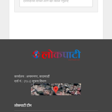
प्रतिक्रिया दिनको लागि यहाँ क्लिक गर्नुहोस्
कार्यालय : अनामनगर, काठमाडाैं
दर्ता नं. : (९८८) सूचना विभाग
लोकपाटी टीम