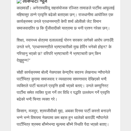
लोकपाटी न्यूज
काठमाडौं। अनेरास्ववियू सहसंयोजक रञ्जित तामाङले पार्टीमा आफूलाई
महिषासुर ठान्ने प्रवृत्ति बढेको बताएका छन्। राजधानीमा आयोजित एक
कार्यक्रममा उनले प्रधानमन्त्री केपी शर्मा ओलीको जेट विमान
समाजवादतिर छ कि पुँजीवादीको यात्रामा छ भनी प्रश्न गरेका छन्।
शिक्षा‚ स्वास्थ्य क्षेत्रमा दलाललाई पोस्न सरकार लागेको आरोप लगाउँदै
उनले भने‚ ‘प्रधानमन्त्रीले भ्रष्टाचारीको मुख हेर्दिन भनेको होइन? के
गरिरहनु भएको छ? वरिपरि भ्रष्टाचारी नै भ्रष्टाचारी छन् किन
देख्नुहुन्न?’
सोही कार्यक्रममा बोल्दै नेकपाका केन्द्रीय सदस्य लेखनाथ न्यौपानेले
पार्टीभित्र कुरामा समाजवाद र व्यवहारमा सामन्तवाद देखिएको भन्दै
व्यक्तिले पार्टी चलाउने प्रवृत्ति हाबी भएको बताए। उनले कम्युनिस्ट
पार्टीमा समेत व्यक्ति पूजा गर्ने तर विधि र पद्धति
उल्लंघन
गर्ने प्रवृत्ति
बढेको भन्दै चिन्ता व्यक्त गरे।
किसान‚ मजदुर‚ श्रमजीवीको मुद्दा‚ अबका दिनमा पार्टी कस्तो बनाउने
भन्ने भन्ने विषयमा नेकपामा कम बहस हुन थालेको बताउँदै न्यौपानेले
पार्टीभित्र श्रममा बाँच्नेभन्दा मूल्यमा बाँच्ने स्थिति पैदा भएको बताए।