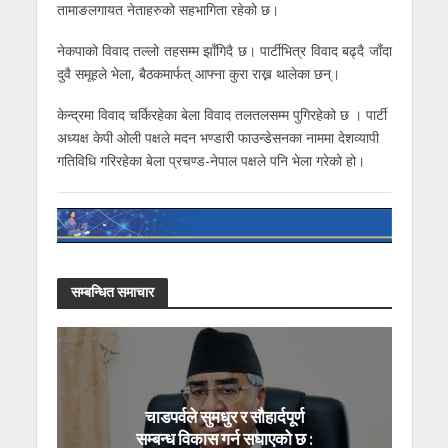
तामाङलगायत नेताहरुको सहभागिता रहेको छ।
नेकपाको विवाद तल्लो तहसम्म झाँगिदै छ। पार्टीभित्र विवाद बढ्दै जाँदा
दुवै समूहले भेला, बैठकमार्फत् आफ्ना कुरा राख्न थालेका छन्।
केन्द्रमा विवाद चर्किरहेका बेला विवाद तलतलसम्म पुगिरहेको छ । पार्टी
अध्यक्ष केपी ओली पक्षले मदन भण्डारी फाउन्डेसनका नाममा देशव्यापी
गतिविधि गरिरहेका बेला प्रचण्ड-नेपाल पक्षले पनि भेला गरेको हो।
सम्बन्धित समाचार
चाडपर्वले सुमधुर र सौहार्दपूर्ण
सम्बन्ध विकास गर्न सघाएको छ :