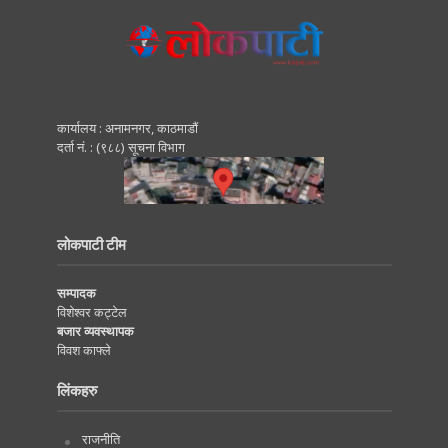
कार्यालय : अनामनगर, काठमाडाैं
दर्ता नं. : (९८८) सूचना विभाग
लोकपाटी टीम
सम्पादक
विशेश्वर कट्टेल
बजार व्यवस्थापक
विवश काफ्ले
लिंकहरु
राजनीति