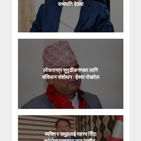
सभापति देउवा
लोकतन्त्र सुदृढीकरणका लागि
संविधान संशोधन : ईश्वर पोखरेल
व्यक्ति र समूहलाई महत्त्व दिँदा
कांग्रेस गन्तव्यमा पुग्न सक्दैन :