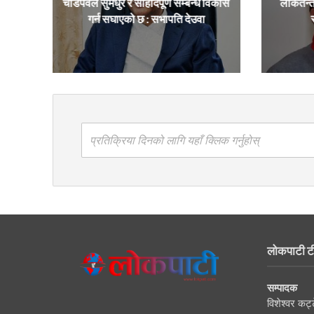
चाडपर्वले सुमधुर र सौहार्दपूर्ण सम्बन्ध विकास
लोकतन्त
गर्न सघाएको छ : सभापति देउवा
प्रतिक्रिया दिनको लागि यहाँ क्लिक गर्नुहोस्
लोकपाटी ट
सम्पादक
विशेश्वर कट्