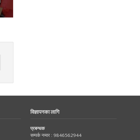
ह
विज्ञापनका लागि
प्रबन्धक
सम्पर्क नम्वर :
9846562944