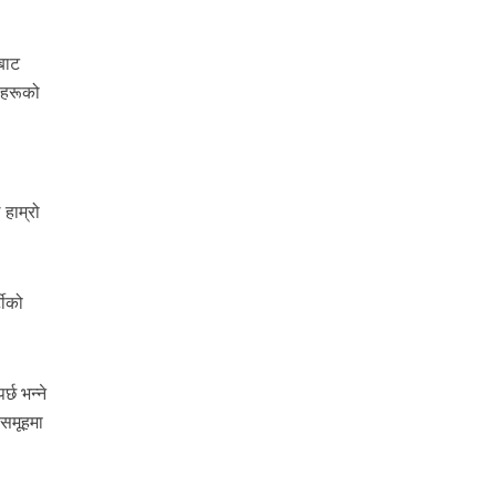
ीबाट
ताहरूको
 हाम्रो
टीको
्छ भन्ने
 समूहमा