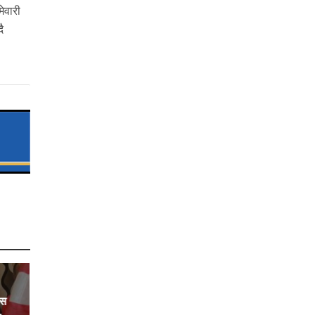
मेवारी
ै
ेस