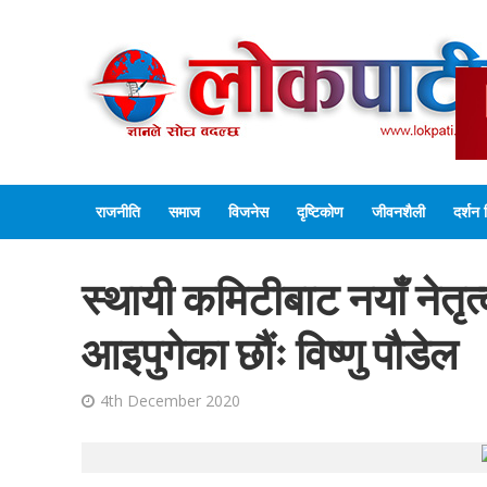
राजनीति
समाज
विजनेस
दृष्टिकोण
जीवनशैली
दर्शन 
स्थायी कमिटीबाट नयाँ नेतृत्व
आइपुगेका छौंः विष्णु पौडेल
4th December 2020