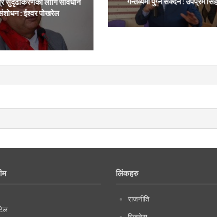
गन्तव्यमा पुग्न सक्दैन : उपप्रम सिं
्र सुदृढीकरणका लागि संविधान
संशोधन : ईश्वर पोखरेल
ीम
लिंकहरु
राजनीति
टेल
विजनेस