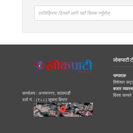
प्रतिक्रिया दिनको लागि यहाँ क्लिक गर्नुहोस्
लोकपाटी ट
सम्पादक
विशेश्वर कट्
बजार व्यवस्
कार्यालय : अनामनगर, काठमाडाैं
विवश काफ्ले
दर्ता नं. : (९८८) सूचना विभाग