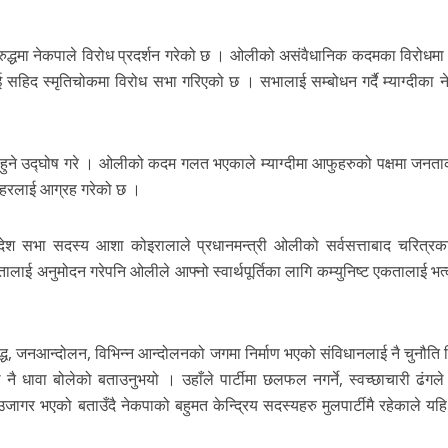
 विरुद्धमा नेकपाले विरोध प्रदर्शन गरेको छ । ओलीको असंवैधानिक कदमका विरोधमा
 सहिद स्मृतिचोकमा विरोध सभा गरिएको छ । सभालाई सम्बोधन गर्दै म्याग्दीका ने
 हुने उद्घोष गरे । ओलीको कदम गलत भएकाले म्याग्दीमा आफुहरुको पक्षमा जनत
्ताहरलाई आग्रह गरेको छ ।
्रदेश सभा सदस्य आशा कोइरालाले प्रधानमन्त्री ओलीको सर्वसत्ताबाद चरित्र
ई अनुमोदन गरेपनि ओलीले आफ्नो स्वार्थपूर्तिका लागि कम्युनिष्ट एकतालाई भत्
युद्ध, जनआन्दोलन, विभिन्न आन्दोलनको जगमा निर्माण भएको संविधानलाई नै चुनौति दि
नै धावा बोलेको बताउनुभयो । उहाँले पार्टीमा छलफल नगर्ने, स्वच्छाचारी ढंगल
ागर भएको बताउँदै नेकपाको बहुमत केन्द्रिय सदस्यहरु मुलपार्टीमै रहेकाले यहि