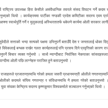
व राष्ट्रिय उपाध्यक्ष हिरा केसीले असंवैधानिक तवरले संसद विघटन गर्ने कदम 
िनुभएको थियो । कार्यक्रममा पार्टीका गण्डकी प्रदेश कमिटीका सदस्य एवम प्र
ना स्वार्थपुर्ति गर्ने र मुलुकलाई अस्थिरतातर्फ धकेल्ने कार्यमा ओली सरकार लाग
ुवेदीले सत्ताको भन्दा सत्यको पक्षमा उभिनुपर्ने बताउँदै देश र जनतालाई धोका द
ँले विवेकलाई बन्धक राखेर गलत कार्यहरुलाई पनि प्रसय दिने प्रवृत्तिको कारण र
र्ने बिचार व्यक्त गर्नुभयो । साथै म्याग्दीबाट निर्वाचित नेकपाका सांसदहरुला
ग्दीमा ओली पछि लाग्नेहरु पराजित हुने बताउनुभयो ।
िन राजाहरुले प्रजातन्त्रमाथि गरेको हमला जसरी प्रधानमन्त्री ओलीले गणतन्त्रम
 ओलीको कदमले संघिय गणतन्त्र र संविधानमाथि नै हमला गरेको बताउनुभयो 
य युवा संघका केन्द्रिय सदस्य कृष्णकुमार विश्वकर्माले सञ्चालन गर्नुभएको थियो ।