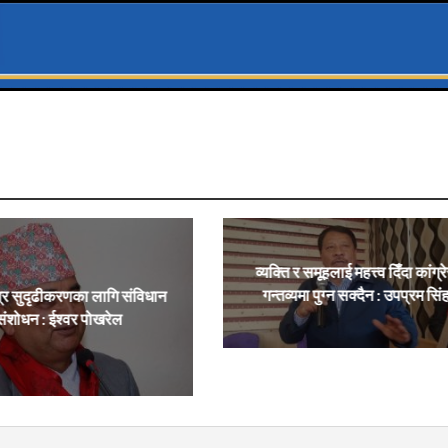
व्यक्ति र समूहलाई महत्त्व दिँदा कांग्र
गन्तव्यमा पुग्न सक्दैन : उपप्रम सिं
्र सुदृढीकरणका लागि संविधान
संशोधन : ईश्वर पोखरेल