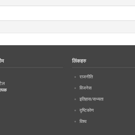
ीम
लिंकहरु
राजनीति
टेल
विजनेस
थापक
इतिहास/सभ्यता
दृष्टिकोण
विश्व