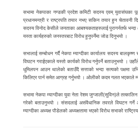
सभामा नेकपाका गण्डकी प्रदेश कमिटी सदस्य एवम् युवासंघका पूर्
प्रधानमन्त्री र राष्ट्रपति तयार नभए सकिन तयार हुन चेतावनी द
सदस्य विनोद केसीले जनताका आबश्यकताहरुलाई पुरागर्नतर्फ भन्दा आफ्
यस्ता कार्यहरुको जनस्तरबाट विरोध हुनुपर्नेमा जोड दिनुभयो ।
सभालाई सम्बोधन गर्दै नेकपा म्याग्दीका कार्यालय सदस्य बालकृष्ण स
विघटन गराईएकाले यस्तो कार्यको विरोध गर्नुपर्ने बताउनुभयो । उहा
धुमिलपन आउन थालेको बताउँदै सत्ताको भन्दा सत्यको पक्षमा उभिनुप
किलिएर पार्न समेत आग्रह गर्नुभयो । ओलीको कदम गलत भएकाले म्या
सभामा नेकपा म्याग्दीका युवा नेता रेशम जुग्जाली(सुविन)ले तत्काल
गरेको बताउनुभयो । संसदलाई असंवैधानिक तवरले विघटन गर्ने
म्याग्दीका अध्यक्ष पौडेलको अध्यक्षतामा भएको विरोध सभाको राष्ट्रि