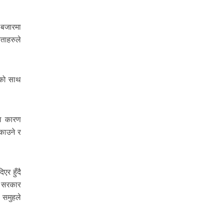
 बजारमा
ताहरुले
ाको साथ
का कारण
काउने र
एर हुँदै
े सरकार
 समुहले