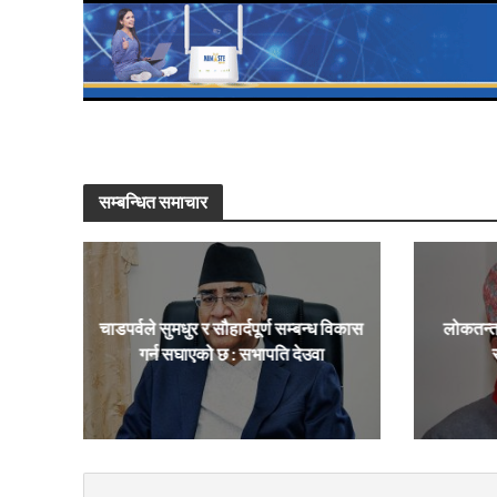
सम्बन्धित समाचार
चाडपर्वले सुमधुर र सौहार्दपूर्ण सम्बन्ध विकास
लोकतन्त
गर्न सघाएको छ : सभापति देउवा