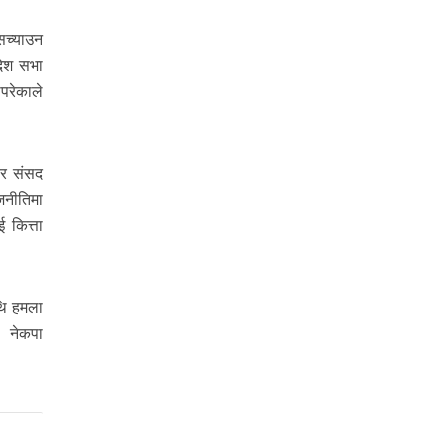
सच्याउन
देश सभा
ीपरेकाले
िएर संसद
ाजनीतिमा
ई कित्ता
ाथि हमला
। नेकपा