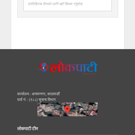
प्रतिक्रिया दिनको लागि यहाँ क्लिक गर्नुहोस्
कार्यालय : अनामनगर, काठमाडाैं
दर्ता नं. : (९८८) सूचना विभाग
लोकपाटी टीम