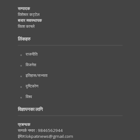
सम्पादक
विशेश्वर कट्टेल
बजार व्यवस्थापक
विवश काफ्ले
लिंकहरु
राजनीति
विजनेस
इतिहास/सभ्यता
दृष्टिकोण
विश्व
विज्ञापनका लागि
प्रबन्धक
सम्पर्क नम्वर :
9846562944
ईमेल:
lokpatinews@gmail.com