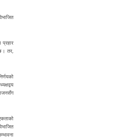
विभाजित
 प्रहार
छ । तर,
िर्णयको
क्षद्वय
भाजनसँग
 एकताको
विभाजित
म्भावना