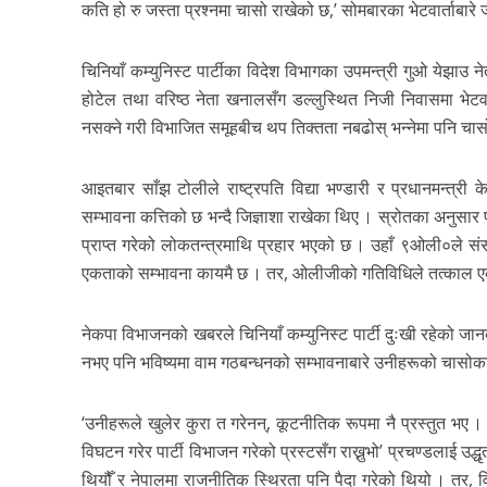
कति हो रु जस्ता प्रश्नमा चासो राखेको छ,’ सोमबारका भेटवार्ताबार
चिनियाँ कम्युनिस्ट पार्टीका विदेश विभागका उपमन्त्री गुओ येझाउ 
होटेल तथा वरिष्ठ नेता खनालसँग डल्लुस्थित निजी निवासमा भेटवार्
नसक्ने गरी विभाजित समूहबीच थप तिक्तता नबढोस् भन्नेमा पनि चा
आइतबार साँझ टोलीले राष्ट्रपति विद्या भण्डारी र प्रधानमन्त्री
सम्भावना कत्तिको छ भन्दै जिज्ञाशा राखेका थिए । स्रोतका अनुसार 
प्राप्त गरेको लोकतन्त्रमाथि प्रहार भएको छ । उहाँ ९ओली०ले संस
एकताको सम्भावना कायमै छ । तर, ओलीजीको गतिविधिले तत्काल ए
नेकपा विभाजनको खबरले चिनियाँ कम्युनिस्ट पार्टी दुःखी रहेको जा
नभए पनि भविष्यमा वाम गठबन्धनको सम्भावनाबारे उनीहरूको चासोका 
‘उनीहरूले खुलेर कुरा त गरेनन्, कूटनीतिक रूपमा नै प्रस्तुत भए । 
विघटन गरेर पार्टी विभाजन गरेको प्रस्टसँग राख्नुभो’ प्रचण्डलाई उद्ध
थियौँ र नेपालमा राजनीतिक स्थिरता पनि पैदा गरेको थियो । तर, 