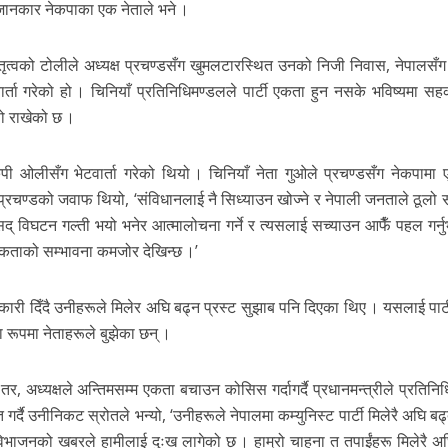
े जानकार नेकपाका एक नेताले भने ।
नेतृत्वको टोलीले अध्यक्ष प्रचण्डसँग खुमलटारस्थित उनको निजी निवास, नेपालसँग
ता गरेको हो । चिनियाँ प्रतिनिधिमण्डलले पार्टी एकता हुन नसके भविष्यमा सहकार
सो राखेको छ ।
 केपी ओलीसँग भेटवार्ता गरेको थियो । चिनियाँ नेता गुओले प्रचण्डसँग नेकपामा
प्रचण्डको जवाफ थियो, ‘संविधानलाई नै सिध्याउन खोज्ने र नेपाली जनताले ठूलो स
द् विघटन गल्ती भयो भनेर आत्मालोचना गर्ने र त्यसलाई सच्याउन आफैँ पहल गर्नु
कताको सम्भावना कमजोर देखिन्छ ।’
नकारी दिँदै उनीहरूले मिलेर अघि बढ्न प्रस्ट सुझाब पनि दिएका थिए । यसलाई पार
रूपमा नेताहरूले बुझेका छन् ।
तर, अध्यक्षले अन्तिमसम्म एकता बचाउन कोसिस गर्दागर्दै प्रधानमन्त्रीले प्रतिनि
ृत गर्दै उनीनिकट स्रोतले भन्यो, ‘उनीहरूले नेपालमा कम्युनिस्ट पार्टी मिलेरै अघि बढ
विभाजनको खबरले हामीलाई दुःख लागेको छ । हाम्रो चाहना त तपाईंहरू मिलेरै अघ