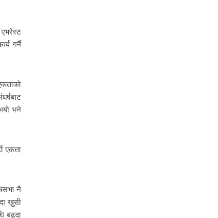
 एभरेस्ट
्य गर्नै
 एकताको
ंघर्षबाट
भयो भने
्टी एकता
धिसभा नै
्दा खुसी
ि बढ्दा