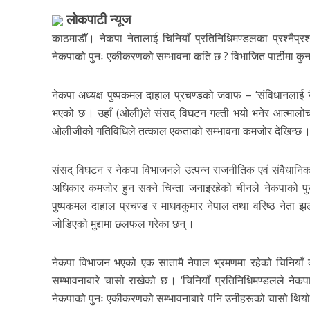
लोकपाटी न्यूज
काठमाडाैँ। नेकपा नेतालाई चिनियाँ प्रतिनिधिमण्डलका प्रश्नैप्
नेकपाको पुनः एकीकरणको सम्भावना कति छ ? विभाजित पार्टीमा कुन 
नेकपा अध्यक्ष पुष्पकमल दाहाल प्रचण्डको जवाफ – ‘संविधानलाई नै 
भएको छ । उहाँ (ओली)ले संसद् विघटन गल्ती भयो भनेर आत्मालोचन
ओलीजीको गतिविधिले तत्काल एकताको सम्भावना कमजोर देखिन्छ ।
संसद् विघटन र नेकपा विभाजनले उत्पन्न राजनीतिक एवं संवैधानि
अधिकार कमजोर हुन सक्ने चिन्ता जनाइरहेको चीनले नेकपाको पु
पुष्पकमल दाहाल प्रचण्ड र माधवकुमार नेपाल तथा वरिष्ठ नेता झल
जोडिएको मुद्दामा छलफल गरेका छन् ।
नेकपा विभाजन भएको एक सातामै नेपाल भ्रमणमा रहेको चिनियाँ कम्य
सम्भावनाबारे चासो राखेको छ । ‘चिनियाँ प्रतिनिधिमण्डलले नेकप
नेकपाको पुनः एकीकरणको सम्भावनाबारे पनि उनीहरूको चासो थियो । 