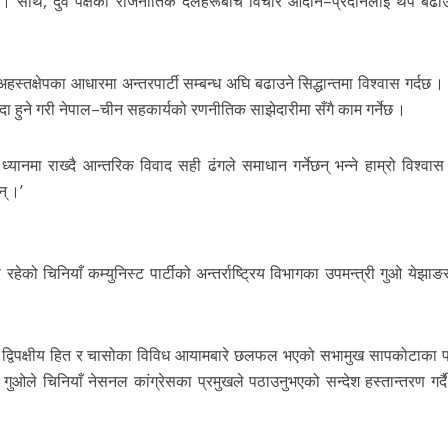
 । साथै, दुवै पक्षका राजनीतिक दलहरूबीच विचार आदान–प्रदानलाई थप बढाउ
 अहस्तक्षेपका आधारमा अन्तरपार्टी सम्बन्ध अघि बढाउने सिद्धान्तमा विश्वास गर्दछ 
दा हुने गरी नेपाल–चीन सहकार्यको रणनीतिक साझेदारीमा सँगै काम गर्नेछ ।
 ध्यानमा राख्दै आन्तरिक विवाद सही ढंगले समाधान गर्नेछन् भन्ने हाम्रो विश्वा
् ।’
ेको चिनियाँ कम्युनिस्ट पार्टीको अन्तर्राष्ट्रिय विभागका उपमन्त्री गुओ येझा
्विपक्षीय हित र चासोका विविध आयामबारे छलफल भएको सभामुख सापकोटाका प्र
गुओले चिनियाँ नेसनल कांग्रेसका प्रमुखले पठाउनुभएको सन्देश हस्तान्तरण गर्द