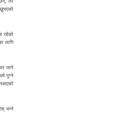
छन्, तर
ख्नुभएको
ा रहेको
का लागि
ोवर जाने
 पुग्ने
न नआएको
स् भन्ने