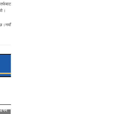
तर्फबाट
यो ।
छ ।नयाँ
 गर्न