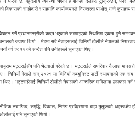
म नै फरक छ, बहुदलीय व्यवस्था भएको हामीकहाँ दलहरू टुक्रिन्छन्, फेरि मिल्
चको विकासको साझेदारी र सहमति कार्यान्वयनले निरन्तरता पाओस् भन्ने कुराहरू रा
िघटन गर्ने प्रधानमन्त्रीको कदम भएकाले सच्याइएको स्थितिमा एकता हुने सम्भावन
नालको जवाफ थियो । भेटमा सबै नेताहरूलाई चिनियाँ टोलीले नेपालको स्थिरता
 नयाँ वर्ष २०२१ को सन्देश पनि उनीहरूले सुनाएका थिए ।
ता बाबुराम भट्टराईसँग पनि भेटवार्ता गरेको छ । भट्टराईले सपरिवार कैलाश मानसर
 चिनियाँ नेताले सन् २०२१ मा चिनियाँ कम्युनिस्ट पार्टी स्थापनाको एक सय वर्ष
ताएका थिए । भट्टराईलाई चिनियाँ टोलीले नेपालको आन्तरिक मामिलामा छलफल गर्
िक स्थायित्व, समृद्धि, विकास, निर्णय प्रक्रियामा बाह्य मुलुकको अहस्तक्षेप हो
्री ओलीलाई पनि सुनाएको थियो ।