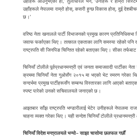
उहाँहरू आउनुभएको हो,’ तुलाधारले भने, ‘उनीहरू र हाम्रो सिस्ट
उहाँहरूले नेपालमा राम्रो होस्, कसरी हुन्छ विकास होस्, दुई देशबी
छ ।’
वरिष्ठ नेता खनालले पार्टी विभाजनको प्रमुख कारण प्रतिनिधिसभा व
जवाफ फर्काएका थिए । तत्काल एकताका लागि समस्या रहेको पनि ख
राष्ट्रपति सी जिनपिङ चिन्तित रहेको बताएका थिए । सीका तर्फबाट
चिनियाँ टोलीले पूर्वप्रधानमन्त्री एवं जनता समाजवादी पार्टीका ने
क्रममा चिनियाँ नेता गुओसँग २०१५ मा भएको भेट स्मरण गरेका थिए ।
सन्दर्भमा प्रमुख पार्टीहरूसँग सम्बन्ध विस्तारका लागि आएको ब
स्पष्ट पारेको उनको सचिवालयले जनाएको छ ।
आइतबार साँझ राष्ट्रपति भण्डारीलाई भेटेर उनीहरूले नेपालमा राजनीत
चाहना व्यक्त गरेका थिए । यही सन्देश चिनियाँ टोलीले प्रधानमन्त
चिनियाँ विदेश मन्त्रालयले भन्यो– साझा चासोमा छलफल गर्छौँ