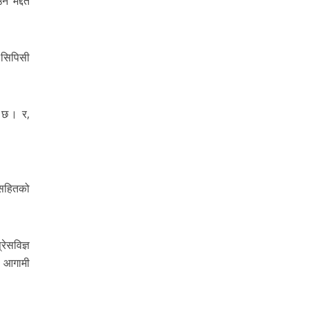
न मद्दत
। सिपिसी
स छ । र,
ङसहितको
ेसविज्ञ
ै आगामी