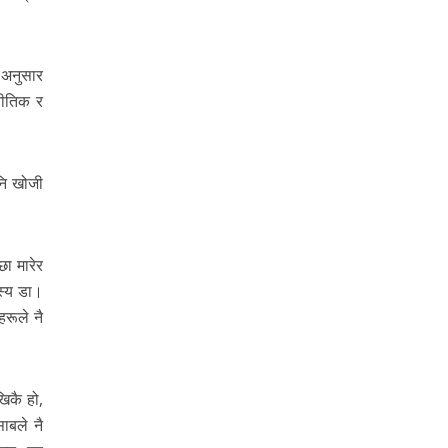
 अनुसार
जनीतिक र
पनि खोजी
छा मारेर
दस्य डा।
हरूले नै
खिकै हो,
ाबले नै