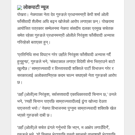
लोकपाटी न्यूज
पोखरा। नेकपाका नेता देव गुरुङले प्रधानमन्त्री केपी शर्मा ओली
फाँसीवादी शैलीमा अघि बढ्न खोजेको आरोप लगाएका छन्। पोखरामा
आयोजित पत्रकार सम्मेलनमा नेकपा संसदीय दलका प्रमुख सचेतक
समेत रहेका गुरुङले प्रधानमन्त्री ओलीले निरंकुश फाँसीवादी अभ्यास
गरिरहेको बताएका हुन्।
‘प्रतिनिधि सभा विघटन गरेर उहाँले निरंकुश फाँसीवादी अभ्यास गर्दै
हुनुहुन्छ’, गुरुङले भने, ‘संकटकाल लगाएर विदेशी सेना भित्राउने बाटो
खुल्दैछ।’ साम्राज्यवादी र विस्तारवादी शक्तिले पार्टी विभाजन गरेर र
सरकारलाई अलोकतान्त्रिक कदम चाल्न सघाएको नेता गुरुङको आरोप
छ।
‘उहाँ (ओली)मा निरंकुश, सर्वसत्तावादी एकाधिकारवादी चिन्तन छ,’ उनले
भने, ‘त्यही चिन्तन पाएपछि साम्राज्यवादीलाई ढुंगा खोज्दा देउता
पाएजस्तो भयो।’ नेकपा विभाजनमा पुग्नुमा साम्राज्यवादी शक्तिकै खेल
भएको गुरुङको दाबी छ।
‘उहाँ (ओली)ले सचेत ढंगले गर्नुभयो कि भएन, म आक्षेप लगाउँदिनँ’,
गुरुङले भने, ‘यो चिन्तन भेटाएपछि यस्तो खालको तानाशाही भेटाएपछि