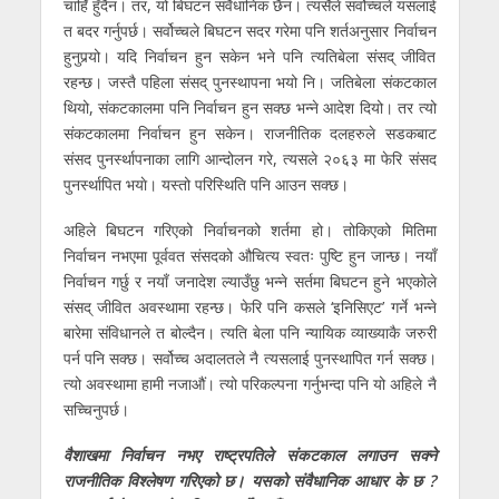
चाहिँ हुँदैन। तर, यो बिघटन संवैधानिक छैन। त्यसैले सर्वोच्चले यसलाई
त बदर गर्नुपर्छ। सर्वोच्चले बिघटन सदर गरेमा पनि शर्तअनुसार निर्वाचन
हुनुपर्‍यो। यदि निर्वाचन हुन सकेन भने पनि त्यतिबेला संसद् जीवित
रहन्छ। जस्तै पहिला संसद् पुनस्थापना भयो नि। जतिबेला संकटकाल
थियो, संकटकालमा पनि निर्वाचन हुन सक्छ भन्ने आदेश दियो। तर त्यो
संकटकालमा निर्वाचन हुन सकेन। राजनीतिक दलहरुले सडकबाट
संसद पुनर्स्थापनाका लागि आन्दोलन गरे, त्यसले २०६३ मा फेरि संसद
पुनर्स्थापित भयाे। यस्तो परिस्थिति पनि आउन सक्छ।
अहिले बिघटन गरिएको निर्वाचनको शर्तमा हो। तोकिएको मितिमा
निर्वाचन नभएमा पूर्ववत संसदको औचित्य स्वतः पुष्टि हुन जान्छ। नयाँ
निर्वाचन गर्छु र नयाँ जनादेश ल्याउँछु भन्ने सर्तमा बिघटन हुने भएकोले
संसद् जीवित अवस्थामा रहन्छ। फेरि पनि कसले ‘इनिसिएट’ गर्ने भन्ने
बारेमा संविधानले त बोल्दैन। त्यति बेला पनि न्यायिक व्याख्याकै जरुरी
पर्न पनि सक्छ। सर्वोच्च अदालतले नै त्यसलाई पुनस्थापित गर्न सक्छ।
त्यो अवस्थामा हामी नजाऔं। त्यो परिकल्पना गर्नुभन्दा पनि यो अहिले नै
सच्चिनुपर्छ।
वैशाखमा निर्वाचन नभए राष्ट्रपतिले संकटकाल लगाउन सक्ने
राजनीतिक विश्लेषण गरिएको छ। यसको संवैधानिक आधार के छ ?