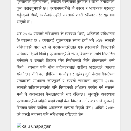
प्रणालीकाे मूल्यमान्यता, संसदीय परम्पराका कुराहरू र ताजा जनादेशको
कुरा उठाउनुभएको छ। प्रधानमन्त्रीले जे कारण र आधारहरू प्रस्तुत
गर्नुभएको थियो, त्यसैलाई उहाँले जस्ताको तस्तै स्वीकार गरेर सूचनामा
आएको छ।
अब २०४७ सालको संविधानमा के व्यवस्था थियाे, अहिलेको संविधानमा
के व्यवस्था छ ? त्यसलाई तुलनात्मक रूपमा हेर्‍यौं भने ०४७ सालको
संविधानकाे धारा ५३ ले प्रधानमन्त्रीलाई एक हदसम्मकाे बिघटनकाे
अधिकार दिएको थियो। प्रधानमन्त्रीले संसद् विघटनका लागि सिफारिस
गर्नसक्ने र राजाले विघटन गरेर निर्वाचनको मिति तोक्नसक्ने भन्ने
थियो। त्यसका पनि सीमा बन्देजहरुलाई सर्वाेच्च अदालतले व्याख्या
गरेकाे छ। तीनै वटा (गिरिजा, मनमाेहन र सूर्यबहादुर) केसमा बैकल्पिक
सरकारकाे सम्भावना खाेज्नुपर्ने र त्यस्ताे सम्भावना भएसम्म २०४७
सालकाे संविधानअन्तर्गत पनि बिघटनकाे अधिकार प्रयाेग गर्न नसक्ने
भन्ने नै अदालतका फैसलाहरुकाे सार देखिन्छ। जुनसुकै अवस्थामा
प्रधानमन्त्रीले जहिले चाह्याे त्यही बेला बिघटन गर्न सक्छ भन्ने कुरालाई
विगतमा समेच सर्वाेच्च अदालतले मान्यता दिएकाे छैन। अहिले २०४७
काे जस्ताे व्यवस्था पनि संविधानमा राखिएकाे छैन।