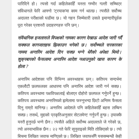
पारिदिने हो। त्यसो गर्दा कहिलेकाहिँ यस्ता गम्भीर गल्ती सच्चिएर
संविधानले फेरि आफ्नो ‘ट्रयाक’मा काम गर्न थाल्छ। त्यसैले सर्वोच्च
अदालत परीक्षाको घडीमा छ। यो गहन जिम्मेवारी उसले इमान्दारीपूर्वक
पूरा गरेका प्रशस्तै उदाहरणहरु पनि छन्।
संवैधानिक इजलासले विपक्षको नामका कारण देखाऊ आदेश जारी गर्दै
सक्कल कागजातहरू झिकाउन भनेको छ। सर्वोच्चले सरकारका
नाममा अन्तरिम आदेश दिन सक्छ भन्ने धेरैको अपेक्षा थियो।
शुक्रबारको फैसलामा अन्तरिम आदेश नआउनुको खास कारण के
होला ?
अन्तरिम आदेशका पनि विभिन्न अवस्थाहरू छन्। कतिपय सन्दर्भमा
एकलौटी छलफलका आधारमा पनि अन्तरिम आदेश जारी गर्न सक्छ।
कतिपय अवस्थामा पक्षविपक्षलाई बोलाएर दोहोरो छलफल गर्नुपर्ने हुन्छ।
कतिपय अवस्थामा अन्तरिमको झमेलामा फस्नुभन्दा छिटो अन्तिम फैसला
दिनु राम्रो मानिन्छ। अन्तरिम आदेशले पनि कहिलेकाहिँ बहस लम्बिन
सक्छ। तसर्थ, मुद्दाको प्रकृतिअनुसार सेटलमेन्ट गर्नुपर्ने हुन्छ। ठ्याक्कै
यस्तै हुनुपर्छ भन्ने छैन। त्यसैले अहिले सर्वोच्च अदालतले जे गरेको छ,
त्यो अस्वाभाविक छैन। २२ गते फेरि सुनुवाइको मिति तोकिएको छ। त्यो
बिचमा लिखित जवाफ मागिएको छ। लिखित जवाफसँगै यससम्बन्धी केही