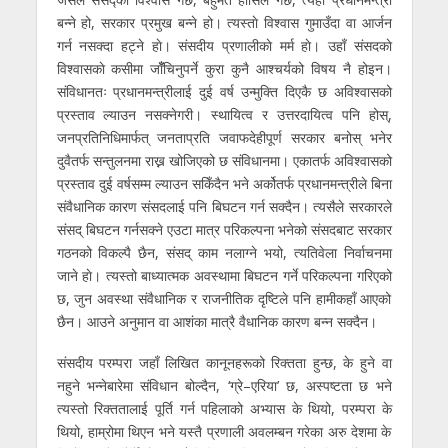
बन्ने हो, सरकार प्रमुख बन्ने हो। त्यस्ताे विश्वास गुमाउँदा वा आर्जन
गर्न नसक्दा हट्ने हाे। संसदीय प्रणालीकाे मर्म हाे। उहाँ संसदकाे
विश्वासकाे कसीमा जाँँचिनुपर्ने कुरा कुनै आश्चर्यको विषय नै होइन।
संविधानतः प्रधानमन्त्रीलाई दुई वर्ष उन्मुक्ति दिएकै छ अविश्वासको
प्रस्ताव ल्याउन नसक्नेगरी। स्थायित्व र उत्तरदायित्व पनि होस्,
जनप्रतिनिधिमार्फत् जनताप्रति जवाफदेहीपूर्ण सरकार बनोस् भनेर
दुवैतर्फ सन्तुलनमा राख्न खोजिएको छ संविधानमा। एकातर्फ अविश्वासको
प्रस्ताव दुई वर्षसम्म ल्याउन सकिँदैन भने अर्कोतर्फ प्रधानमन्त्रीले बिना
संवैधानिक कारण संसदलाई पनि बिघटन गर्न सक्दैन। त्यसैले सरकारले
संसद् बिघटन गर्नसक्ने एउटा मात्र परिकल्पना भनेको संसदबाट सरकार
गठनको विकल्पै छैन, संसद् काम नलाग्ने भयो, त्यतिवेला निर्वाचनमा
जाने हाे। त्यस्तो बाध्यात्मक अवस्थामा बिघटन गर्ने परिकल्पना गरिएको
छ, जुन अवस्था संवैधानिक र राजनीतिक दृष्टिले पनि हामीकहाँ आएको
छैन। आउने अनुमान वा आशंका मात्रै वैधानिक कारण बन्न सक्दैन।
संसदीय परम्परा जहाँ लिखित कानूनहरूको रिक्तता हुन्छ, के हुने वा
नहुने भन्नेबारेमा संविधान बोल्दैन, ‘ग्रे–एरिया’ छ, अस्पष्टता छ भने
त्यस्तो रिक्ततालाई पूर्ति गर्न पहिलाको अभ्यास के थियो, परम्परा के
थियो, हाम्रोमा थिएन भने यस्तै प्रणाली अवलम्बन गरेका अरु देशमा के