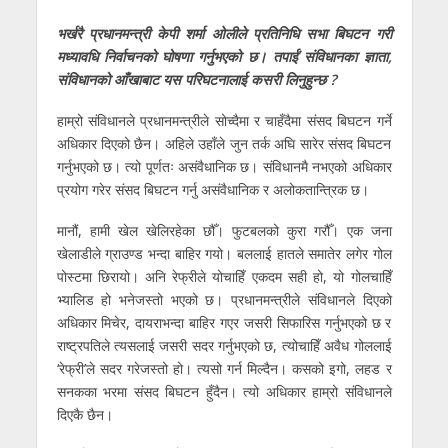
भर्खरै प्रधानमन्त्री केपी शर्मा ओलीले प्रतिनिधि सभा बिघटन गरी
मध्यावधि निर्वाचनको घोषणा गर्नुभएको छ। तपाईं संविधानका ज्ञाता,
संविधानको आँखाबाट यस परिघटनालाई कसरी लिनुहुन्छ ?
हाम्रो संविधानले प्रधानमन्त्रीले सोच्दैमा र चाहँदैमा संसद बिघटन गर्ने
अधिकार दिएको छैन। अहिले उहाँले जुन तर्क अघि सारेर संसद बिघटन
गर्नुभएको छ। त्यो पूर्णतः असंवैधानिक छ। संविधानमै नभएको अधिकार
प्रयोग गरेर संसद बिघटन गर्नु असंवैधानिक र अलोकतान्त्रिक छ।
मानौं, हामी खेल खेलिरहेका छौँ। फुटबलको कुरा गरौँ। एक जना
खेलाडीले ग्राउण्ड भन्दा बाहिर गयो। बललाई हातले समातेर लगेर गोल
पोस्टमा छिरायो। अनि रेफ्रीले योचाहिँ एकदम सही हो, यो गोलचाहिँ
भ्यालिड हो भनेजस्तो भएको छ। प्रधानमन्त्रीले संविधानले दिएको
अधिकार मिचेर, दायराभन्दा बाहिर गएर जसरी सिफारिस गर्नुभएको छ र
राष्ट्रपतिले त्यसलाई जसरी सदर गर्नुभएको छ, त्योचाहिँ अवैध गोललाई
‘रेफ्री’ले सदर गरेजस्तो हो। त्यसो गर्न मिल्दैन। कसको इगो, लहड र
सनकका भरमा संसद बिघटन हुँदैन। त्यो अधिकार हाम्रो संविधानले
दिएकै छैन।