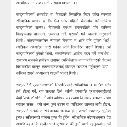
अस्वीकार गर्न सक्छ भन्ने संसदीय मान्यता छ।
राष्ट्रपतिकहाँ अध्यादेश वा बिघटकाे सिफारिस लिएर जाँदा त्यसको
संवैधानिक आधार छ कि छैन भनेर पहिलाे चेकजाँच गर्ने दायित्व
राष्ट्रपतिको रहन्छ। नेपालको प्रथम राष्ट्रपतिले पनि कम्तिमा
विज्ञहरूलाई बोलाउने, छलफल गर्ने, परामर्श गर्ने थालनी गर्नुभएको
थियो। संक्रमणकालिन न्यायको विषयमा म आफै पनि पुगेको थिएँ।
त्यतिबेला अध्यादेश जारी गर्नका लागि सिफारिस भएको थियो। त्यो
राष्ट्रपतिकहाँ पुगेको थियो, सत्यनिरुपण आयोग गठन गर्ने सन्दर्भमा।
रामवरण यादवले हामीहरू लगायत त्यतिबेलाका मानवअधिकारको क्षेत्रमा
क्रियाशील कानून व्यवसायीहरूलाई बोलाएर छलफल गर्नुभएको थियो।
कम्तिमा राम्राे अभ्यासकाे थालनी भएकाे थियाे।
राष्ट्रपतिले प्रधानमन्त्रीकाे सिफारिसलाई संवैधानिक छ वा छैन भनेर
हेर्ने, होल्ड गर्ने, राय सल्लाह लिने, जाँच्ने, त्यसपछि प्रधानमन्त्रीलाई
केही ‘सजेस्ट’ पनि गर्ने अनि कतिपय अवस्थामा जिम्मेवार बनाउन सचेत
गराउन सक्छ। त्यो अन्य कुनै उद्देश्य वा व्यक्तिगत लाभका लागि होइन,
राष्ट्रपति भनेको त संविधानको संरक्षक हो। उसको स्वतन्त्र भूमिका
हुन्छ। संविधानको पालना हुन्छ कि हुँदैन, संवैधानिक उद्देश्यअनुसार देश
अगाडि बढ्छ कि बढ्दैन भन्ने कुरामा त धेरै ठूलो चासो रहनुपर्थ्यो। त्यो