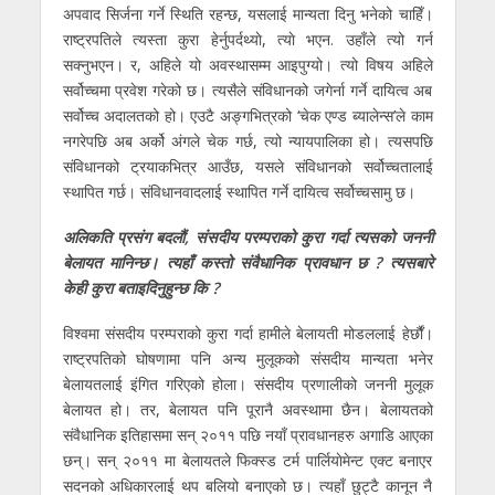
अपवाद सिर्जना गर्ने स्थिति रहन्छ, यसलाई मान्यता दिनु भनेको चाहिँ।
राष्ट्रपतिले त्यस्ता कुरा हेर्नुपर्दथ्याे, त्याे भएन. उहाँले त्यो गर्न
सक्नुभएन। र, अहिले यो अवस्थासम्म आइपुग्यो। त्यो विषय अहिले
सर्वोच्चमा प्रवेश गरेको छ। त्यसैले संविधानको जगेर्ना गर्ने दायित्व अब
सर्वोच्च अदालतको हो। एउटै अङ्गभित्रको ‘चेक एण्ड ब्यालेन्स’ले काम
नगरेपछि अब अर्को अंगले चेक गर्छ, त्यो न्यायपालिका हो। त्यसपछि
संविधानको ट्रयाकभित्र आउँछ, यसले संविधानको सर्वोच्चतालाई
स्थापित गर्छ। संविधानवादलाई स्थापित गर्ने दायित्व सर्वोच्चसामु छ।
अलिकति प्रसंग बदलौं, संसदीय परम्पराको कुरा गर्दा त्यसको जननी
बेलायत मानिन्छ। त्यहाँ कस्तो संवैधानिक प्रावधान छ ? त्यसबारे
केही कुरा बताइदिनुहुन्छ कि ?
विश्वमा संसदीय परम्पराको कुरा गर्दा हामीले बेलायती मोडललाई हेर्छौं।
राष्ट्रपतिको घोषणामा पनि अन्य मुलूकको संसदीय मान्यता भनेर
बेलायतलाई इंगित गरिएको होला। संसदीय प्रणालीको जननी मुलूक
बेलायत हो। तर, बेलायत पनि पूरानै अवस्थामा छैन। बेलायतको
संवैधानिक इतिहासमा सन् २०११ पछि नयाँ प्रावधानहरु अगाडि आएका
छन्। सन् २०११ मा बेलायतले फिक्स्ड टर्म पार्लियाेमेन्ट एक्ट बनाएर
सदनको अधिकारलाई थप बलियो बनाएको छ। त्यहाँ छुट्टै कानून नै