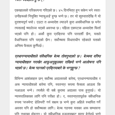
एकखालको परिकल्पना गरिएको छ। ४५ दिनभित्र हुन सकेन भने स्वतः
उनीहरूकाे नियुक्ति ‘म्याचुअर्ड’ हुन्छ भन्ने छ। तर यो सुरुवातदेखि नै यो
दुराशयपूर्ण भयो। एउटा त अध्यादेश ल्याउने कुरा असंवैधानिक छ भनेर
त्यसलाई च्यालेञ्ज भएको अवस्था छ। पहिला एकपटक अध्यादेश फिर्ता
भएको पनि हो। अर्को कुरा प्रक्रिया पनि पारदर्शी छैन, यसले
वैधानिकता पनि पाएको छैन। सर्वोच्चमा विधाराधीन रहेकाले यसको
अन्तिम फैसला कुर्नैपर्छ।
प्रधानन्यायाधीशले संवैधानिक बेञ्च तोक्नुभएको छ। बेञ्चमा वरिष्ठ
न्यायाधीशहरु नराखेर आफूअनुकूलका राखियो भन्ने आलोचना पनि
भएको छ। बेञ्च गठनको प्रक्रियाबारे के भन्नुहुन्छ ?
विभिन्न आशंकाहरु छन् सर्वोच्च अदालतको बारेमा, प्रधानन्यायाधीश र
अरू न्यायाधीशको बारेमा पनि, स्वतन्त्र रूपमा फैसला आउला कि
नआउला भन्ने। त्यसैले यी सबै कुरामा अदालत पास हुनुपर्छ। यो
न्यायपालिकाका लागि पनि परीक्षा हो। र, स्वतन्त्रतापूर्वक संवैधानिक
रुपमा ‘जजमेन्ट डेलिभरी’ गर्न सक्षम छ भन्ने कुरा अहिले स्थापित गर्ने
अवसर पनि हो सर्वोच्चका लागि। बेञ्च गठनमा यसका अरू सम्भावना
पनि नभएका हाेइनन्। यो संवैधानिक इजलासबाट मात्र हेर्नुपर्छ भन्ने