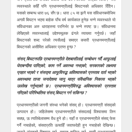
व्यवस्थाले कहिँ पनि प्रधानमन्त्रीलाई बिघटनकाे अधिकार दिँदैन।
यसकाे सम्बन्ध धारा ७६ सँग छ। धारा ८५ मा झनै यस संविधानबमाेजिम
अगावै बिघटन भएमा बाहेक पाँच वर्ष कार्यकाल हुनेछ भन्ने व्यवस्थाले याे
संविधानका अरु धाराहरुमा परनिर्भर छ भन्ने स्पष्ट छ। संविधानमा
लेखिएकाे व्यवस्थालाई उद्देश्यमूलक ढंगले व्याख्या गर्नुपर्छ। जहाँ
बिघटनकाे शब्द परेकाे त्यसैलाई समाएर कसरी प्रधानमन्त्रीलाई
बिघटनकाे असीमित अधिकार प्राप्त हुन्छ ?
संसद् बिघटनपछि प्रधानमन्त्रीले देशबासीलाई सम्बोधन गर्दै आफूलाई
घेराबन्दीमा पारिएको, काम गर्ने अवस्था नभएको, सरकारको लक्ष्यमा
प्रहार भएको र संसद्मा आफूविरुद्ध अविश्वासको प्रस्ताव दर्ता भएको
अवस्थामा ताजा जनादेशमा जानु मात्र संवैधानिक निकास भएको
उल्लेख गर्नुभएको छ। प्रधानमन्त्रीविरुद्ध अविश्वासको प्रस्ताव
गरिएको परिस्थितिमा संसद् बिघटन गर्न सकिन्छ ?
प्रधानमन्त्रीको जननी संस्था भनेको संसद् हो। प्रधानमन्त्री संसद्को
उत्पादन हो। जहिलेसम्म प्रधानमन्त्रीले संसदलाई विश्वासमा लिन
सक्छ, ऊ त्यतिबेलासम्म वैध हुने हो। यहाँ त प्रधानमन्त्रीले संसद् फेस
गर्नै नचाहेको, संसदप्रति ऊचाहिँ जवाफदेही हुन नचाहेको देखिन्छ।
जसले संसद्को विश्वास गर्छ, बहुमत हासिल गर्छ, त्यही प्रधानमन्त्री