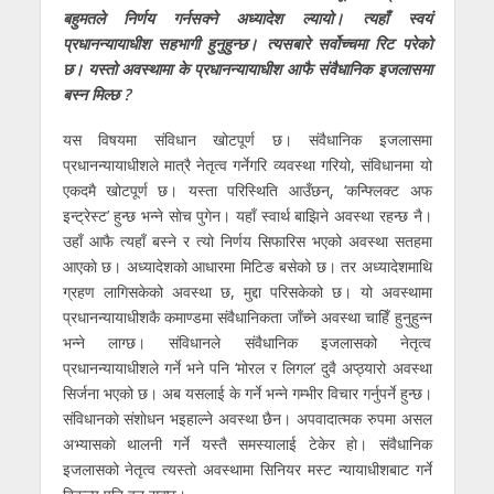
बहुमतले निर्णय गर्नसक्ने अध्यादेश ल्यायो। त्यहाँ स्वयं
प्रधानन्यायाधीश सहभागी हुनुहुन्छ। त्यसबारे सर्वोच्चमा रिट परेको
छ। यस्तो अवस्थामा के प्रधानन्यायाधीश आफै संवैधानिक इजलासमा
बस्न मिल्छ ?
यस विषयमा संविधान खोटपूर्ण छ। संवैधानिक इजलासमा
प्रधानन्यायाधीशले मात्रै नेतृत्व गर्नेगरि व्यवस्था गरियो, संविधानमा यो
एकदमै खोटपूर्ण छ। यस्ता परिस्थिति आउँछन्, ‘कन्फ्लिक्ट अफ
इन्ट्रेस्ट’ हुन्छ भन्ने साेच पुगेन। यहाँ स्वार्थ बाझिने अवस्था रहन्छ नै।
उहाँ आफै त्यहाँ बस्ने र त्यो निर्णय सिफारिस भएको अवस्था सतहमा
आएकाे छ। अध्यादेशको आधारमा मिटिङ बसेको छ। तर अध्यादेशमाथि
ग्रहण लागिसकेको अवस्था छ, मुद्दा परिसकेको छ। यो अवस्थामा
प्रधानन्यायाधीशकै कमाण्डमा संवैधानिकता जाँच्ने अवस्था चाहिँ हुनुहुन्न
भन्ने लाग्छ। संविधानले संवैधानिक इजलासको नेतृत्व
प्रधानन्यायाधीशले गर्ने भने पनि ‘मोरल र लिगल’ दुवै अप्ठ्यारो अवस्था
सिर्जना भएको छ। अब यसलाई के गर्ने भन्ने गम्भीर विचार गर्नुपर्ने हुन्छ।
संविधानकाे संशाेधन भइहाल्ने अवस्था छैन। अपवादात्मक रुपमा असल
अभ्यासकाे थालनी गर्ने यस्तै समस्यालाई टेकेर हाे। संवैधानिक
इजलासको नेतृत्व त्यस्ताे अवस्थामा सिनियर मस्ट न्यायाधीशबाट गर्ने