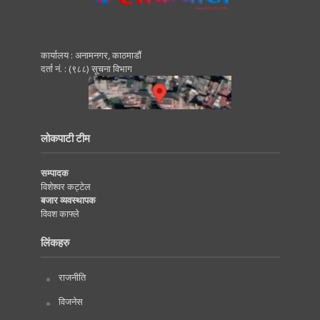
कार्यालय : अनामनगर, काठमाडाैं
दर्ता नं. : (९८८) सूचना विभाग
लोकपाटी टीम
सम्पादक
विशेश्वर कट्टेल
बजार व्यवस्थापक
विवश काफ्ले
लिंकहरु
राजनीति
विजनेस