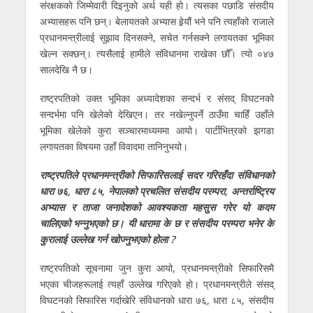
संरक्षककाे जिम्मेवारी दिइनुकाे अर्थ यही हाे। त्यसका पछाडि संसदीय
अभ्यासहरू पनि छन्। बेलायतको अभ्यास हेर्‍यौं भने पनि त्यहाँको राजाले
प्रधानमन्त्रीलाई सुझाव दिनसक्ने, सचेत गर्नसक्ने लगायतका भूमिका
खेल्न सक्छन्। त्यसैलाई हामीले संविधानमा राखेका छौँ। त्यो ०४७
सालदेखि नै छ।
राष्ट्रपतिको उक्त भूमिका अध्यादेशका सन्दर्भ र संसद् विघटनको
सन्दर्भमा पनि खेलेकाे देखिएन। तर नखेल्नुपर्ने ठाउँमा चाहिँ उहाँले
भूमिका खेलेको कुरा सञ्चारमाध्यममा आयो। पार्टीभित्रको झगडा
लगायतका विषयमा उहाँ विवादमा तानिनुभयो।
राष्ट्रपतिले प्रधानमन्त्रीको सिफारिसलाई सदर गरिरहँदा संविधानको
धारा ७६, धारा ८५, नेपालको प्रचलित संसदीय परम्परा, अन्तर्राष्ट्रिय
अभ्यास र ताजा जनादेशको आवश्यकता महसुस गरेर यो कदम
चालिएको भन्नुभएको छ। यी धारामा के छ र संसदीय परम्परा भनेर के
कुरालाई उल्लेख गर्न खोज्नुभएको होला ?
राष्ट्रपतिको सूचनामा जुन कुरा आयो, प्रधानमन्त्रीको सिफारिसमै
भएका चीजहरूलाई त्यहाँ उल्लेख गरिएको हाे। प्रधानमन्त्रीले संसद्
विघटनको सिफारिस गर्दाखेरि संविधानको धारा ७६, धारा ८५, संसदीय