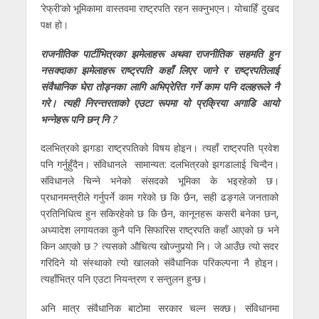
‘रेफ्री’को भूमिकामा वास्तवमा राष्ट्रपति रहन सक्नुभएन। योचाहिँ दुखद
पक्ष हो।
राजनीतिक पार्टीभित्रका झमेलाहरू अथवा राजनीतिक सहमति हुन
नसक्दाका झमेलाहरू राष्ट्रपति कहाँ लिएर जाने र राष्ट्रपतिलाई
संवैधानिक घेरा तोड्नका लागि अभिप्रेरित गर्ने काम पनि दलहरूले नै
गरे। त्यही निरन्तरताको एउटा रूपमा यो प्रक्रिया अगाडि आयो
भन्नेहरू पनि छन् नि ?
दलभित्रको झगडा राष्ट्रपतिको विषय होइन। त्यहाँ राष्ट्रपति प्रवेश
पनि गर्नुहुँदैन। संविधानले सामान्यत: दलभित्रको झगडालाई चिन्दैन।
संविधानले चिन्ने भनेको संसदको भूमिका के भइरहेको छ।
प्रधानमन्त्रीले गर्नुपर्ने काम गरेको छ कि छैन, सही ढङ्गले जनताको
प्रतिनिधित्व हुन सकिरहेको छ कि छैन, कानूनहरू कसरी बनेका छन्,
अध्यादेश लगायतका कुनै पनि सिफारिस राष्ट्रपति कहाँ आएको छ भने
किन आएको छ ? त्यसको औचित्य खोज्नुपर्‍यो नि। जे आउँछ त्यो सदर
गरिदिने यो संस्थाको त्यो खालको संवैधानिक परिकल्पना नै होइन।
त्यहाँभित्र पनि एउटा नियन्त्रण र सन्तुलन हुन्छ।
अनि मात्र संवैधानिक बाटोमा सरकार चल्न सक्छ। संविधानमा