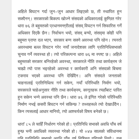
अहिले बिघटन गर्दा जुन–जुन आधार लिइएको छ, ती स्थापित हुन
सक्दैनन्। सरकारकाे बिकल्प खाेज्ने संसदकाे अधिकारलाई कुण्ठित गरेर
धारा ७६ ले बहुमतको प्रधानमन्त्रीलाई संसद् विघटन गर्न सिफारिस गर्ने
अधिकार दिएकै छैन। निर्वाचन भयो, संसद् बन्यो, संसद्मा कोही पनि
बहुमत प्राप्त दल भएन, सरकार बन्न सक्ने अवस्था पनि रहेन। त्यस्तो
अवस्थामा बल्ल विघटन गरेर नयाँ जनादेशका लागि प्रतिनिधिसभाको
चुनाव गर्ने व्यवस्था हो। त्यो परिकल्पना धारा ७६ मा स्पष्ट छ। अहिले
बहुमतको सरकार बनिरहेको अवस्था, सरकारले नीति तथा कार्यक्रम जे
चाह्यो त्यो पास भइरहेको अवस्था र कार्यकारी अनि संसदकाे बिचमा
टकराव भएको अवस्था पनि देखिँदैन। अनि संसदले जनताको
चाहनालाई प्रतिनिधित्व गर्न सकेन, नयाँ परिस्थिति निर्माण भयो,
सरकारले चाहेअनुसार नीति तथा कार्यक्रम, कानूनहरू त्यहाँबाट पारित
हुन सकेन भन्ने अवस्था पनि छैन। धारा ७६ ले इंगित गरेकाे परिस्थिति
निर्माण नभई कसरी बिघटन गर्न सकिन्छ ? तथ्यहरूले त्यो देखाउँदैन।
किन त्यसलाई आधार मानियो, त्यो आश्चर्यको विषय बनेको छ।
धारf ८५ ले चाहिँ निर्धारण गरेको हो। प्रतिनिधि सभाको अवधि पाँच वर्ष
हुन्छ भनी अवधिको व्यवस्था गरेको हो। यो ०४७ सालको संविधानमा
पनि प्रतिनिधि सभाको अवधि पाँच वर्ष निश्चित गरिएको थियो। यस