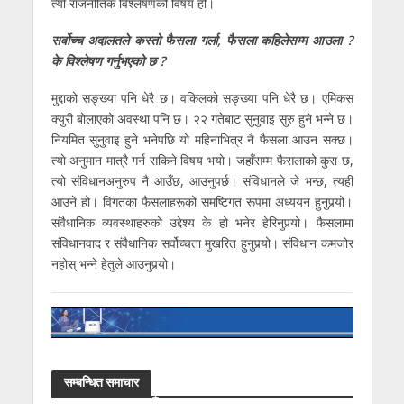
त्यो राजनीतिक विश्लेषणको विषय हो।
सर्वोच्च अदालतले कस्तो फैसला गर्ला, फैसला कहिलेसम्म आउला ?
के विश्लेषण गर्नुभएको छ ?
मुद्दाको सङ्ख्या पनि धेरै छ। वकिलको सङ्ख्या पनि धेरै छ। एमिकस
क्युरी बोलाएको अवस्था पनि छ। २२ गतेबाट सुनुवाइ सुरु हुने भन्ने छ।
नियमित सुनुवाइ हुने भनेपछि याे महिनाभित्र नै फैसला आउन सक्छ।
त्याे अनुमान मात्रै गर्न सकिने विषय भयाे। जहाँसम्म फैसलाको कुरा छ,
त्यो संविधानअनुरुप नै आउँछ, आउनुपर्छ। संविधानले जे भन्छ, त्यही
आउने हो। विगतका फैसलाहरूको समष्टिगत रूपमा अध्ययन हुनुपर्‍यो।
संवैधानिक व्यवस्थाहरुकाे उद्देश्य के हो भनेर हेरिनुपर्‍यो। फैसलामा
संविधानवाद र संवैधानिक सर्वोच्चता मुखरित हुनुपर्‍यो। संविधान कमजोर
नहोस् भन्ने हेतुले आउनुपर्‍यो।
सम्बन्धित समाचार