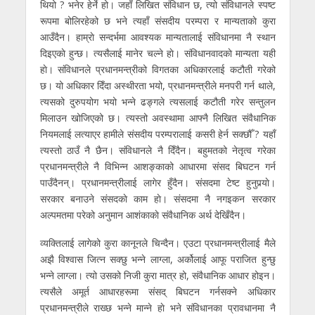
थियो ? भनेर हेर्ने हो। जहाँ लिखित संविधान छ, त्यो संविधानले स्पष्ट
रूपमा बोलिरहेको छ भने त्यहाँ संसदीय परम्परा र मान्यताकाे कुरा
आउँदैन। हाम्राे सन्दर्भमा आवश्यक मान्यतालाई संविधानमा नै स्थान
दिइएकाे हुन्छ। त्यसैलाई मानेर चल्ने हाे। संविधानवादकाे मान्यता यही
हाे। संविधानले प्रधानमन्त्रीको विगतका अधिकारलाई कटौती गरेको
छ। यो अधिकार दिँदा अस्थीरता भयो, प्रधानमन्त्रीले मनपरी गर्न थाले,
त्यसको दुरुपयोग भयो भन्ने ढङ्गले त्यसलाई कटौती गरेर सन्तुलन
मिलाउन खोजिएको छ। त्यस्तो अवस्थामा आफ्नै लिखित संवैधानिक
नियमलाई लत्याएर हामीले संसदीय परम्परालाई कसरी हेर्न सक्छौँ ? यहाँ
त्यस्तो ठाउँ नै छैन। संविधानले नै दिँदैन। बहुमतको नेतृत्व गरेका
प्रधानमन्त्रीले नै विभिन्न आशङ्काको आधारमा संसद बिघटन गर्न
पाउँदैनन्। प्रधानमन्त्रीलाई लागेर हुँदैन। संसदमा टेष्ट हुनुपर्‍याे।
सरकार बनाउने संसदकाे काम हाे। संसदमा नै नगइकन सरकार
अल्पमतमा परेको अनुमान आशंकाकाे संवैधानिक अर्थ देखिँदैन।
व्यक्तिलाई लागेको कुरा कानूनले चिन्दैन। एउटा प्रधानमन्त्रीलाई मैले
अझै विश्वास जित्न सक्छु भन्ने लाग्ला, अर्कोलाई आफू पराजित हुन्छु
भन्ने लाग्ला। त्यो उसको निजी कुरा मात्र हो, संवैधानिक आधार होइन।
त्यसैले अमूर्त आधारहरूमा संसद् बिघटन गर्नसक्ने अधिकार
प्रधानमन्त्रीले राख्छ भन्ने मान्ने हाे भने संविधानका प्रावधानमा नै