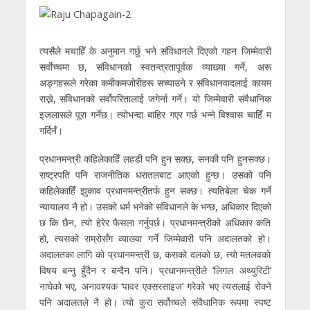
त्यसैले मचाहिँ के अनुमान गर्छु भने संविधानले दिएको गहन जिम्मेवारी
सर्वाेच्चमा छ, संविधानको स्वतन्त्रतापूर्वक व्याख्या गर्ने, अरू
अङ्गहरूले गरेका कमीकमजोरीहरू सच्याउने र संविधानवादलाई कायम
राख्ने, संविधानको सर्वोपरितालाई जगेर्ना गर्ने। यो जिम्मेवारी संवैधानिक
इजलासले पूरा गर्नेछ। त्योभन्दा बाहिर गएर गर्छ भन्ने विश्वास चाहिँ म
गर्दिनँ।
प्रधानमन्त्री कहिलेकाहिँ लहडी पनि हुन सक्छ, सनकी पनि हुनसक्छ।
राष्ट्रपति पनि राजनीतिक धरातलबाट आएको हुन्छ। उसको पनि
कहिलेकाहिँ झुकाव प्रधानमन्त्रीतर्फ हुन सक्छ। त्यतिबेला चेक गर्ने
न्यायालय नै हो। उसको धर्म भनेको संविधानले के भन्छ, अधिकार दिएको
छ कि छैन, त्यो हेरेर फैसला गर्नुपर्छ। प्रधानमन्त्रीको अधिकार कति
हो, त्यसको राम्रोसँग व्याख्या गर्ने जिम्मेवारी पनि अदालतको हो।
अदालतका लागि काे प्रधानमन्त्री छ, कसकाे दलकाे छ, त्याे मतलवकाे
विषय बन्नु हुँदैन र बन्दैन पनि। प्रधानमन्त्रीले ‘लिगल अथ्युरिटी’
नाघेको भए, अनावश्यक ‘पावर एक्सरसाइज’ गरेको भए त्यसलाई रोक्ने
पनि अदालतले नै हो। त्यो कुरा सर्वोच्चले संवैधानिक रूपमा स्पष्ट