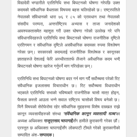
विद्यादेवी भण्डारीले प्रतिनिधि सभा बिघटनको घोषणा गरेपछि उक्त
कदमको संवैधानिक बैधताका विषयमा बहस चलिरहेको छ। राष्ट्रपतिले
नेपालको संविधानको धारा ७६ र ८५ को प्रावधान तथा नेपालको
संसदीय परम्परा, अन्तर्राष्ट्रिय अभ्यास र ताजा जनादेशको
आवश्यकतासमेत महशुस गरी उक्त घोषणा गरेको उल्लेख गरे पनि
संविधानविदहरुले प्रतिनिधि सभा बिघटनको घोषणा राजनीतिक दृष्टिले
प्रतिगमन र संवैधानिक दृष्टिले असंवैधानिक कदमका रुपमा विश्लेषण
गरेका छन्। सरकारको कदमलाई राजनीतिक विश्लेषक र कानूनका
ज्ञाताहरुले देशलाई फेरि अस्थीरतातर्फ लैजाने अवैधानिक कदम भन्दै
बिघटनको घोषणा खारेज गर्नुपर्ने माग गरिरहेका छन्।
प्रतिनिधि सभा बिघटनको घोषणा बदर गर्न माग गर्दै सर्वोच्चमा परेको रिट
संवैधानिक इजलासमा विचाराधीन छ। रिट सर्वोच्चमा विधाराधीन
भएकाले प्रतिनिधि सभाको भविष्यबारे राजनीतिक चासो मात्र होइन,
फैसला कस्तो आउला भन्ने सवाल राष्ट्रिय चासोको विषय बनेको छ।
यिनै विषयको सेरोफेरोमा रहेर संवैधानिक मुद्दाहरुमा विशेष दख्खल राख्ने
कानून व्यवसायीहरुको संस्था
‘संवैधानिक कानून व्यवसायी मञ्च’
का
अध्यक्ष अधिवक्ता
राजुप्रसाद चापागाईं
सँग हामीले कुराकानी गरेका छौं।
प्रस्तुत छ अधिवक्ता चापागाईंसँग लोकपाटी टीमले गरेको कुराकानीको
सम्पादित अंश–
सम्पादक।