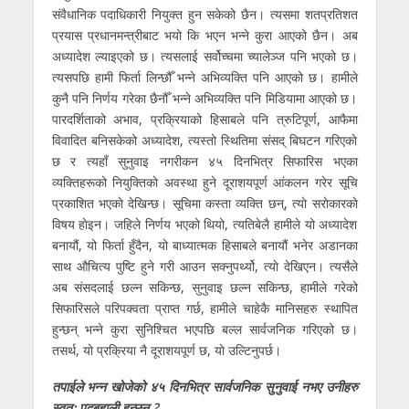
संवैधानिक पदाधिकारी नियुक्त हुन सकेको छैन। त्यसमा शतप्रतिशत
प्रयास प्रधानमन्त्रीबाट भयो कि भएन भन्ने कुरा आएको छैन। अब
अध्यादेश ल्याइएको छ। त्यसलाई सर्वोच्चमा च्यालेञ्ज पनि भएको छ।
त्यसपछि हामी फिर्ता लिन्छौँ भन्ने अभिव्यक्ति पनि आएको छ। हामीले
कुनै पनि निर्णय गरेका छैनौँ भन्ने अभिव्यक्ति पनि मिडियामा आएको छ।
पारदर्शिताको अभाव, प्रक्रियाको हिसाबले पनि त्रुटिपूर्ण, आफैमा
विवादित बनिसकेको अध्यादेश, त्यस्तो स्थितिमा संसद् बिघटन गरिएकाे
छ र त्यहाँ सुनुवाइ नगरीकन ४५ दिनभित्र सिफारिस भएका
व्यक्तिहरूको नियुक्तिकाे अवस्था हुने दूराशयपूर्ण आंकलन गरेर सूचि
प्रकाशित भएकाे देखिन्छ। सूचिमा कस्ता व्यक्ति छन्, त्याे सराेकारकाे
विषय हाेइन। जहिले निर्णय भएको थियो, त्यतिबेलै हामीले यो अध्यादेश
बनायौं, यो फिर्ता हुँदैन, यो बाध्यात्मक हिसाबले बनायौं भनेर अडानका
साथ औचित्य पुष्टि हुने गरी आउन सक्नुपर्थ्यो, त्याे देखिएन। त्यसैले
अब संसदलाई छल्न सकिन्छ, सुनुवाइ छल्न सकिन्छ, हामीले गरेको
सिफारिसले परिपक्वता प्राप्त गर्छ, हामीले चाहेकै मानिसहरु स्थापित
हुन्छन् भन्ने कुरा सुनिश्चित भएपछि बल्ल सार्वजनिक गरिएको छ।
तसर्थ, यो प्रक्रिया नै दूराशयपूर्ण छ, याे उल्टिनुपर्छ।
तपाईले भन्न खोजेको ४५ दिनभित्र सार्वजनिक सुनुवाई नभए उनीहरु
स्वतः पदबहाली हुन्छन् ?