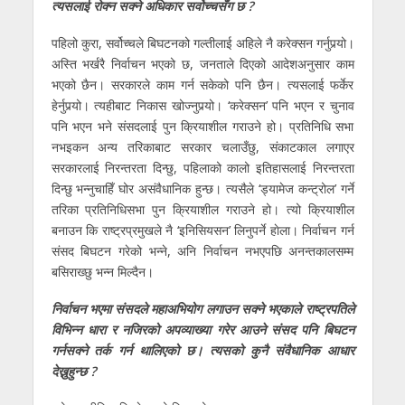
त्यसलाई रोक्न सक्ने अधिकार सर्वोच्चसँग छ ?
पहिलो कुरा, सर्वोच्चले बिघटनको गल्तीलाई अहिले नै करेक्सन गर्नुपर्‍यो।
अस्ति भर्खरै निर्वाचन भएको छ, जनताले दिएको आदेशअनुसार काम
भएको छैन। सरकारले काम गर्न सकेको पनि छैन। त्यसलाई फर्केर
हेर्नुपर्‍यो। त्यहीबाट निकास खोज्नुपर्‍यो। ‘करेक्सन’ पनि भएन र चुनाव
पनि भएन भने संसदलाई पुन क्रियाशील गराउने हो। प्रतिनिधि सभा
नभइकन अन्य तरिकाबाट सरकार चलाउँछु, संकाटकाल लगाएर
सरकारलाई निरन्तरता दिन्छु, पहिलाको कालो इतिहासलाई निरन्तरता
दिन्छु भन्नुचाहिँ घोर असंवैधानिक हुन्छ। त्यसैले ‘ड्यामेज कन्ट्रोल’ गर्ने
तरिका प्रतिनिधिसभा पुन क्रियाशील गराउने हो। त्यो क्रियाशील
बनाउन कि राष्ट्रप्रमुखले नै ‘इनिसियसन’ लिनुपर्ने हाेला। निर्वाचन गर्न
संसद बिघटन गरेको भन्ने, अनि निर्वाचन नभएपछि अनन्तकालसम्म
बसिराख्छु भन्न मिल्दैन।
निर्वाचन भएमा संसदले महाअभियोग लगाउन सक्ने भएकाले राष्ट्रपतिले
विभिन्न धारा र नजिरको अपव्याख्या गरेर आउने संसद पनि बिघटन
गर्नसक्ने तर्क गर्न थालिएको छ। त्यसको कुनै संवैधानिक आधार
देख्नुहुन्छ ?