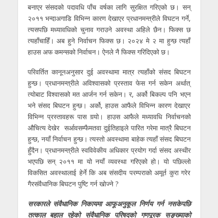
बनाएर संसदको पदावधि पाँच वर्षका लागि सुरक्षित गरिएको छ। सन्
२०११ भन्दाअगाडि विभिन्न कारण देखाएर प्रधानमन्त्रीले विघटन गर्ने,
त्यसपछि मध्यावधिको चुनाव गराउने अवस्था अहिले छैन। फिक्स छ
त्यहाँचाहिँ। अब हुने निर्वाचन फिक्स छ। २०२४ मे २ मा हुन्छ त्यहाँ
हाउस अफ कमन्सको निर्वाचन। ऐनले नै फिक्स गरिदिएको छ।
परिवर्तित कानूनअनुसार दुई अवस्थामा मात्र त्यहाँको संसद बिघटन
हुन्छ। प्रधानमन्त्रीले अविश्वासको प्रस्ताव फेस गर्न सकेन अर्थात्
त्योबाट विश्वासको मत आर्जन गर्न सकेन। र, अर्को बिकल्प पनि भएन
भने संसद बिघटन हुन्छ। अर्को, हाउस आफैले विभिन्न कारण देखाएर
विभिन्न प्रस्तावहरू पास गर्‍यो। हाउस आफैले मध्यावधि निर्वाचनको
औचित्य देखेर सर्आवसम्फैमतवा दुईतिहाइले पारित गरेमा मात्रै बिघटन
हुन्छ, नयाँ निर्वाचन हुन्छ। त्यस्तो अवस्थामा बाहेक त्यहाँ संसद बिघटन
हुँदैन। प्रधानमन्त्रीले स्वविवेकीय अधिकार प्रयोग गर्दा संसद अस्थीर
भएपछि सन् २०११ मा यो नयाँ व्यवस्था गरिएको हो। याे पछिल्लाे
विकसित अवस्थालाई हेर्ने कि अब संसदीय परम्पराकाे अमूर्त कुरा गरेर
गैरसंवैधानिक बिघटन पुष्टि गर्न खाेज्ने ?
सरकारले संवैधानिक निकायमा आफूअनुकूल निर्णय गर्न नसकेपछि
तत्काल बहाल रहेको संवैधानिक परिषदको गणपूरक सङ्ख्याको