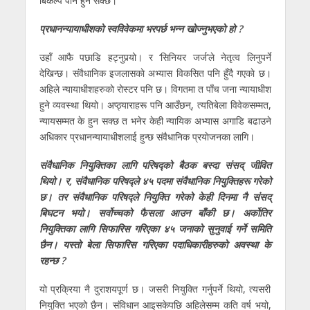
बिकल्प पनि हुन सक्छ।
प्रधानन्यायाधीशको स्वविवेकमा भरपर्छ भन्न खोज्नुभएको हो ?
उहाँ आफै पछाडि हट्नुपर्‍यो। र ‘सिनियर जर्ज’ले नेतृत्व लिनुपर्ने
देखिन्छ। संवैधानिक इजलासकाे अभ्यास विकसित पनि हुँदै गएकाे छ।
अहिले न्यायाधीशहरुकाे रोस्टर पनि छ। विगतमा त पाँच जना न्यायाधीश
हुने व्यवस्था थियो। अप्ठ्याराहरू पनि आउँछन्, त्यतिबेला विवेकसम्मत,
न्यायसम्मत के हुन सक्छ त भनेर केही न्यायिक अभ्यास अगाडि बढाउने
अधिकार प्रधानन्यायाधीशलाई हुन्छ संवैधानिक प्रयाेजनका लागि।
संवैधानिक नियुक्तिका लागि परिषद्को बैठक बस्दा संसद् जीवित
थियो। र, संवैधानिक परिषद्ले ४५ पदमा संवैधानिक नियुक्तिहरू गरेको
छ। तर संवैधानिक परिषद्ले नियुक्ति गरेको केही दिनमा नै संसद्
बिघटन भयो। सर्वोच्चको फैसला आउन बाँकी छ। अर्कोतिर
नियुक्तिका लागि सिफारिस गरिएका ४५ जनाको सुनुवाई गर्ने समिति
छैन। यस्तो बेला सिफारिस गरिएका पदाधिकारीहरुको अवस्था के
रहन्छ ?
यो प्रक्रिया नै दुराशयपूर्ण छ। जसरी नियुक्ति गर्नुपर्ने थियो, त्यसरी
नियुक्ति भएको छैन। संविधान आइसकेपछि अहिलेसम्म कति वर्ष भयो,