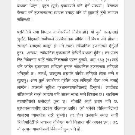
बाध्यता थिएन। बृहत (पूर्ण) इजलासले पनि हेर्ने सक्थ्यो। विगतका
फैसला गर्ने इजलासभन्दा व्यापक बनाएर पनि यो मुद्दालाई टुंगाे लगाउन
सकिन्थ्यो।
प्रतिनिधि सभा बिघटन कार्यकारीको निर्णय हो। यो कुनै कानूनलाई
चुनौती दिएकाले सर्वोच्चले असंवैधानिक घोषित गर्ने विषय पनि होइन।
संसदले बनाएको कानून हो भने स्वतः संवैधानिक इजलासले हेर्नुपर्ने
हुन्छ। अन्यथा, संवैधानिक इजलासले हेर्नैपर्ने बाध्यता हुँदैन। तर एउटा
रिट निवेदनमा चाहिँ संवैधानिकताको प्रश्न हुनाले, धारा १३३ (१) लाई
पनि जोडेर इजलासमा लगिएकाे हुनाले संवैधानिक इजलासमा लगिएको
भनिएको छ। तसर्थ, उपयुक्त ढङ्गले साेचेर लगिएको होला भन्ने म
बुझ्दछु। अन्य कुनै स्वार्थबाट प्रेरित भएर लगिएको होला भन्ने मलाई
लाग्दैन। शंकाकाे सुविधा प्रधानन्यायाधीशलाई दिनुपर्छ। त्यहाँबाट
संविधानको राम्रो व्याख्या पनि आउन सक्छ भन्ने विश्वास छ। जहाँसम्म
न्यायाधीशको छनोटको कुरा छ। योचाहिँ अर्काे उपाय पनि छ,
प्रधानन्यायाधीश तटस्थ देखिनका लागि। त्यो भनेको ‘सिनियारिटी’को
आधारमा न्यायाधीश राख्ने हुन्थ्यो। तर किन तलमाथि ख्याल नगरी
‘सिनियारिटी’को आधारमा तोकिएन भन्ने जिज्ञासा पनि आएका छन्। तर,
यो प्रधानन्यायाधीशको विवेकको कुरा पनि हो।