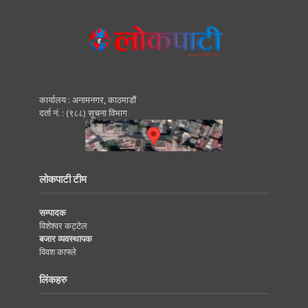
कार्यालय : अनामनगर, काठमाडाैं
दर्ता नं. : (९८८) सूचना विभाग
लोकपाटी टीम
सम्पादक
विशेश्वर कट्टेल
बजार व्यवस्थापक
विवश काफ्ले
लिंकहरु