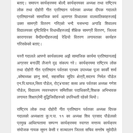
बताए। समापन कार्यक्रममा बोल्दै कार्यक्रमका अध्यक्ष तथा राष्ट्रिय
लोक तथा दोहोरी गीत प्रतिष्ठान पर्वतका अध्यक्ष दीपक गदालले
प्रतिष्ठानको सामाजिक कार्य अन्र्तगत विधालका वालवालिकाहरुलाई
उक्त सामग्री वितरण गरिएको भन्दै यसभन्दा अगाडि शिवालय
विद्यालयका दृष्टिविहिन विधार्थीहरुलाई शैक्षिक सामग्री वितरण, जिल्ला
कारागारका कैदीवन्दीहरुलाई रेडियो वितरण लगायतका कार्यहरु
गरिसकेको बताए।
यस्तै गदालले आफ्नो कार्यकालमा अझै सामाजिक कार्यमा प्रतिष्ठानलाई
अग्रसर बनाउँदै लैजाने दृढ संकल्प गरे। कार्यक्रममा राष्ट्रिय लोक
तथा दोहोरी गीत प्रतिष्ठान पर्वतका प्रथम उपाध्यक्ष पूजा कार्की शर्मा
,कोषाध्यक्ष ज्ञानु शर्मा, सहसचिव सुदिप क्षेत्री,सदस्य निर्मल पौडेल
एन.पि.घायल,सिता पौडेल, रोट्¥याक्ट क्लव अफ पर्वतका अध्यक्ष गणेश
पौडेल, विद्यालय व्यवस्थापन समितीका पदाधिकारी,शिक्षक अभिभावक
लगायत शिक्षाप्रेमी वुद्धिजिवीहरुको उपस्थिती रहेको थियो।
राष्ट्रिय लोक तथा दोहोरी गीत प्रतिष्ठान पर्वतका अध्यक्ष दिपक
गदालको अध्यक्षता कु.न.पा. ११ का अध्यक्ष शिव प्रसाद पौडेलको
प्रमुख आथित्यतामा सम्पन्न कार्यक्रममा स्वागत मन्तव्य कार्यक्रम
संयोजक गायक सुमन केसी र सञ्चालन जिल्ला सचिव सन्तोष सुवेदीले