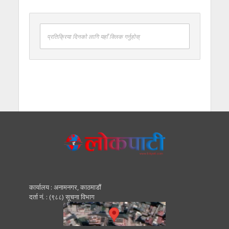
प्रतिक्रिया दिनको लागि यहाँ क्लिक गर्नुहोस्
कार्यालय : अनामनगर, काठमाडाैं
दर्ता नं. : (९८८) सूचना विभाग