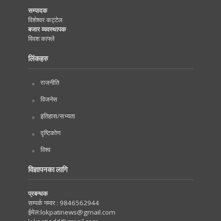
सम्पादक
विशेश्वर कट्टेल
बजार व्यवस्थापक
विवश काफ्ले
लिंकहरु
राजनीति
विजनेस
इतिहास/सभ्यता
दृष्टिकोण
विश्व
विज्ञापनका लागि
प्रबन्धक
सम्पर्क नम्वर :
9846562944
ईमेल:
lokpatinews@gmail.com