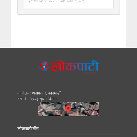
प्रतिक्रिया दिनको लागि यहाँ क्लिक गर्नुहोस्
कार्यालय : अनामनगर, काठमाडाैं
दर्ता नं. : (९८८) सूचना विभाग
लोकपाटी टीम