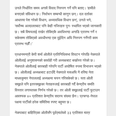
उनले निर्धारित समय अगावै विवाद निरुपण गर्ने पनि बताए। ‘हामीले
बनाएको संविधान छ। निर्वाचन सम्बन्धी कानुन छन्। दल दर्ताका
आधारमा पेश गरेको विधान, अध्यावधिक विधान छन्’, उनले भने,
‘सर्वोच्च अल्दालतबाट पनि केही नजिरहरु पुनः स्थापित भएको जानकारी
छ। सबै विषयलाई राखेर तोकिएकै अवधिभन्दा अगाडि प्रारम्भ गर्ने र
सकेसम्म तोकिएको अवधीभन्दा एक दुईदिन अघि निरुपण गर्नेगरी काम
प्रारम्भ गर्छौं।’
प्रधानमन्त्री केपी शर्मा ओलीले प्रतिनिधिसभा विघटन गरेपछि नेकपाले
ओलीलाई अनुशासनको कार्वाही गरी अध्यक्षबाट बर्खास्त गरेको छ।
नेकपाले ओलीलाई कारबाही गरेपनि पार्टी अघोषित रुपमा विभाजन भएको
छ। ओलीलाई अध्यक्षबाट हटाउँदै नेकपाले यसअघि नै वरिष्ठ नेता
माधवकुमार नेपाललाई अध्यक्षमा चयन गरिसकेको छ। यता ओली
समूहले पनि इतरसमूहका नेताहरुलाई कारबाही गर्दै केन्द्रीय समति
विस्तार लगायतका निर्णय गरेको छ। तर ओली समूहलाई पार्टी फूटाउन
आवश्यक ४० प्रतिशत केन्द्रीय सदस्य संख्या छैन। प्रचण्ड-नेपाल
पक्षमा पार्टीको हरेक समितिमा स्पष्ट बहुमत छ।
नेकपाबाट बाहिरिएका ओलीसँग पूर्वएमालेको ३३ प्रतिशत मात्र