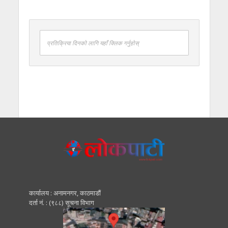
प्रतिक्रिया दिनको लागि यहाँ क्लिक गर्नुहोस्
कार्यालय : अनामनगर, काठमाडाैं
दर्ता नं. : (९८८) सूचना विभाग