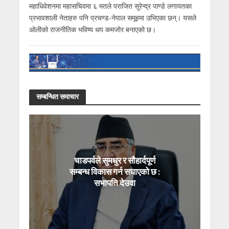
महाधिवेशनमा महासचिवमा ६ मतले पराजित सुरेन्द्र पाण्डे लगायतका
प्रभावशाली नेताहरु पनि प्रचण्ड-नेपाल समूहमा उभिएका छन्। यसले
ओलीको राजनीतिक भविष्य थप कमजोर बनाएको छ।
सम्बन्धित समाचार
चाडपर्वले सुमधुर र सौहार्दपूर्ण
सम्बन्ध विकास गर्न सघाएको छ :
सभापति देउवा