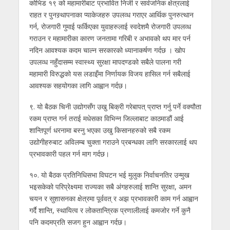
कोभिड १९ को महामारीबाट प्रभावित निजी र सार्वजनिक क्षेत्रलाई
राहत र पुनस्र्थापनाका प्याकेजहरु उपलव्ध गराएर आर्थिक पुनरुत्थान
गर्न, रोजगारी गुमाई फर्किएका युवाहरुलाई स्वदेशमै रोजगारी उपलव्ध
गराउन र महामारीका कारण जनतामा गरिबी र अभावको थप मार पर्न
नदिन आवश्यक कदम चाल्न सरकारको ध्यानाकर्षण गर्दछ । खोप
उपलव्ध नहुँदासम्म स्वास्थ्य सुरक्षा मापदण्डको सबैले पालना गरी
महामारी विरुद्धको यस लडाइँमा निर्णायक विजय हासिल गर्न सबैलाई
आवश्यक सहयोगका लागि आह्वान गर्दछ।
९. यो बैठक चिनी उद्योगसँग उखु बिक्री गरेबापत् प्राप्त गर्नु पर्ने वक्यौता
रकम प्राप्त गर्न तराई मधेसका विभिन्न जिल्लाबाट काठमाडौं आई
शान्तिपूर्ण धरनामा बस्नु भएका उखु किसानहरुको सबै रकम
उद्योगीहरुबाट अविलम्ब चुक्ता गराउने प्रबन्धका लागि सरकारलाई थप
प्रभावकारी पहल गर्न माग गर्दछ।
१०. यो बैठक प्रतिनिधिसभा विघटन भई मुलुक निर्वाचनतिर उन्मुख
भइसकेको परिप्रेक्ष्यमा राज्यका सबै अंगहरुलाई शान्ति सुरक्षा, अमन
चयन र सुशासनका क्षेत्रमा पूर्ववत् र अझ प्रभावकारी काम गर्न आह्वान
गर्दै शान्ति, स्थायित्व र लोकतान्त्रिक प्रणालीलाई कमजोर गर्ने कुनै
पनि कदमप्रति सजग हुन आह्वान गर्दछ।