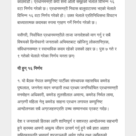
काठमाडौं। प्रधानमन्त्री केपी शर्मा ओली समूहको भेलाले विभिन्न १६
वटा निर्णय गरेको छ। प्रधानमन्त्री निवास बालुवाटारमा भएको भेलाले
विभिन्न १६ वटा निर्णय गरेको हो। उक्त भेलाले प्रतिनिधिसभा विघटन
बाध्यातत्मक कदमका रुपमा ग्रहण गर्ने निर्णय गरेको छ।
यसैगरी, निर्वाचित प्रधानमन्त्रीले ताजा जनादेशको माग गर्नु र सबै
विषयको छिनोफानो जनताको अभिमतबाट खोजिनु लोकतान्त्रिक,
संविधानसम्मत र स्वाभाविक कदम रहेको उसको ठहर छ। पुस ७ गते र
९ गतेको भेलाले गरेका निर्णय यस्ता छन्ः
यी हुन् १६ निर्णय
१. यो बैठक नेपाल कम्युनिष्ट पार्टीका संस्थापक महासचिव कमरेड
पुष्पलाल, जननेता मदन भण्डारी तथा प्रथम जननिर्वाचित प्रधानमन्त्री
मनमोहन अधिकारी, कमरेड तुलसीलाल अमात्य, कमरेड निर्मल लामा,
अग्रणी महिला नेतृ कमरेड साहना प्रधान लगायत कम्युनिष्ट
आन्दोलनका सबै अग्रजहरुप्रति उच्च सम्मानभाव प्रकट गर्दछ।
देश र जनताको हितका लागि शान्तिपूर्ण र सशस्त्र आन्दोलनमा सहभागी
हुने क्रममा आफ्नो अमूल्य जीवन उत्सर्ग गर्नु हुने सबै ज्ञात अज्ञात
सहिदहरुप्रति भावपूर्ण श्रद्धाञ्जली अर्पण गर्दछ तथा उहाँहरुको