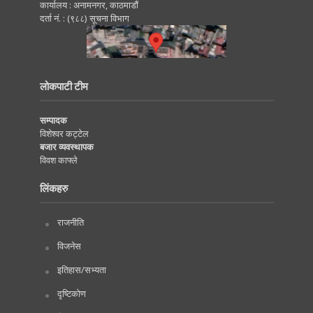
कार्यालय : अनामनगर, काठमाडाैं
दर्ता नं. : (९८८) सूचना विभाग
लोकपाटी टीम
सम्पादक
विशेश्वर कट्टेल
बजार व्यवस्थापक
विवश काफ्ले
लिंकहरु
राजनीति
विजनेस
इतिहास/सभ्यता
दृष्टिकोण