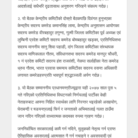
आदर्शलाई सधैभरि दृढतासाथ अनुशरण गरिरहने संकल्प गर्दछ।
२. यो बैठक केन्द्रीय कमिटीको दोस्रो बैठकपछि दिवंगत हुनुभएका
केन्द्रीय सदस्य कमरेड कमानसिंह लामा, केन्द्रीय अनुशासन आयोगका
सदस्य कमरेड वीरबहादुर ठगुन्ना, गुल्मी जिल्ला कमिटीका पूर्व अध्यक्ष एवं
लुम्बिनी प्रदेश कमिटी सदस्य कमरेड बोमबहादुर खड्का, प्रतिनिधिसभा
सदस्य माननीय सानु शिवा पहाडी, दांग जिल्ला कमिटीका संस्थापक
सदस्य माणिकलाल गौतम, संविधानसभा सदस्य कमरेड मानपुर चौधरी,
१ नं प्रदेश कमिटी सदस्य हंश राजवंशी, नेकपा सर्लाहीका नेता कमरेड
ध्रुव गौतम, भारत प्रवास समन्वय कमिटीका सदस्य वसन्त अधिकारी
लगायत कमरेडहरुप्रति भावपूर्ण श्रद्धाञ्जली अर्पण गर्दछ।
३. यो बैठक सम्माननीय प्रधानमन्त्रीज्यूद्वारा यही २०७७ साल पुस ५
गते गरिएको प्रतिनिधिसभा विघटनको निर्णयलाई पार्टीका केही
नेताहरुबाट आफ्ना निहित स्वार्थका लागि निरन्तर भइरहेको असहयोग,
घेराबन्दी र षडयन्त्रलाई चिर्न र जनताको अभिमतलाई गलत ठाउँमा
जान नदिन गरिएको वाध्यात्मक कदमका रुपमा ग्रहण गर्दछ।
जननिर्वाचित सरकारलाई कामै गर्न नदिने, मुलुकको नेतृत्व गर्न प्राप्त
ऐतिहासिक अवसरलाई आत्मसात नै गर्न नचाहने र अवसरवादी एवं