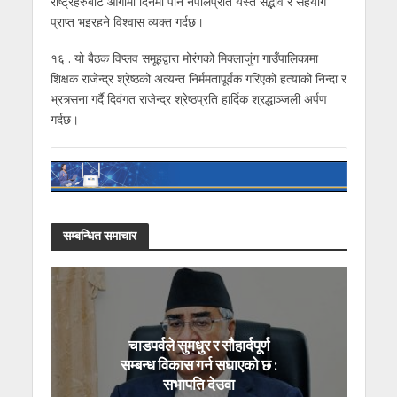
राष्ट्रहरुबाट आगामी दिनमा पनि नेपालप्रति यस्तै सद्भाव र सहयोग
प्राप्त भइरहने विश्वास व्यक्त गर्दछ।
१६ . यो बैठक विप्लव समूहद्वारा मोरंगको मिक्लाजुंग गाउँपालिकामा
शिक्षक राजेन्द्र श्रेष्ठको अत्यन्त निर्ममतापूर्वक गरिएको हत्याको निन्दा र
भ्रत्र्सना गर्दै दिवंगत राजेन्द्र श्रेष्ठप्रति हार्दिक श्रद्धाञ्जली अर्पण
गर्दछ।
सम्बन्धित समाचार
चाडपर्वले सुमधुर र सौहार्दपूर्ण
सम्बन्ध विकास गर्न सघाएको छ :
सभापति देउवा