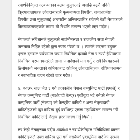
स्वार्थकेन्द्रित गठबन्धनका बलमा मुलुकलाई अगाडि बढ्नै नदिने
क्रियाकलापहरु लोकतन्त्रको मूल्यमान्यता विपरीत, जनआकांक्षा
विपरीत तथा मुलुकलाई अन्त्यहीन अस्थिरतातिर धकेल्ने केही नेताहरुको
क्रियाकलापहरुकै कारण यो स्थिति उत्पन्न भएको ठहर गर्दछ।
नेपालको संविधानले मुलुकको सार्वभौमसत्ता र राजकीय सत्ता नेपाली
जनतामा निहित रहेको कुरा स्पष्ट गरेको छ । त्यसैले सदनमा बहुमत
प्राप्त दलबाट सर्वसम्मत रुपमा निर्वाचित दलको नेता र त्यसै हैसियतमा
निर्वाचित प्रधानमन्त्रीले ताजा जनादेशको माग गर्नु र सबै विषयहरुको
छिनोफानो जनताको अभिमतबाट खोजिनु लोकतान्त्रिक, संविधानसम्मत
र स्वाभाविक कदम रहेको ठहर गर्दछ।
४. २०७५ साल जेठ ३ गते तत्कालीन नेपाल कम्युनिष्ट पार्टी (एमाले) र
नेपाल कम्युनिष्ट पार्टी (माओवादी केन्द्र) एकीकृत भई बनेको नेपाल
कम्युनिष्ट पार्टी (नेकपा) को केन्द्रीय कमिटी र अन्य नेतृत्वदायी
कमिटीहरुको मूल दायित्व दुई वर्षभित्र एकता महाधिवेशन सम्पन्न गरी
निर्वाचित कमिटीलाई नेतृत्व हस्तान्तरण गर्नु थियो।
तर केही नेताहरुका पदीय आकांक्षा र स्वार्थकेन्द्रित गतिविधिका कारण
कमिटीहरुले उक्त दायित्व पूरा गर्न नसकेको पृष्ठभूमिमा पार्टीका प्रथम