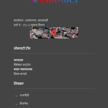
कार्यालय : अनामनगर, काठमाडाैं
दर्ता नं. : (९८८) सूचना विभाग
लोकपाटी टीम
सम्पादक
विशेश्वर कट्टेल
बजार व्यवस्थापक
विवश काफ्ले
लिंकहरु
राजनीति
विजनेस