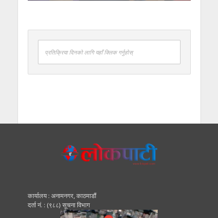
प्रतिक्रिया दिनको लागि यहाँ क्लिक गर्नुहोस्
कार्यालय : अनामनगर, काठमाडाैं
दर्ता नं. : (९८८) सूचना विभाग