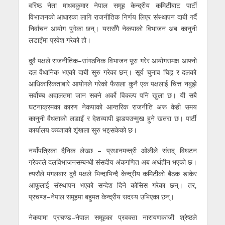
वरिष्ठ नेता माधवकुमार नेपाल समूह केन्द्रीय कमिटीबाट पार्टी
विभाजनको आधारका लागि राजनीतिक निर्णय लिएर संस्थापन दाबी गर्दै
निर्वाचन आयोग पुगेका छन्। यससँगै नेकपाको विभाजन अब कानुनी
लडाइँमा प्रवेश गरेको हो।
दुवै पक्षले राजनीतिक–सांगठनिक विभाजन पूरा गरेर आयोगसमक्ष आफ्नो
दल वैधानिक भएको दाबी सुरु गरेका छन्। सूर्य चुनाव चिह्न र दलको
आधिकारिकताबारे आयोगले गरेको फैसला कुनै एक पक्षलाई चित्त नबुझे
सर्वोच्च अदालतमा जान सक्ने अर्को विकल्प पनि खुला छ। यी सबै
घटनाक्रमका कारण नेकपाको आन्तरिक राजनीति अरू केही समय
कानुनी वैधताको लडाइँ र देशव्यापी झडपउन्मुख हुने खतरा छ। पार्टी
कार्यालय कब्जाको शृंखला सुरु भइसकेको छ।
नयाँपत्रिका दैनिक लेख्छ – प्रधानमन्त्री ओलीले संसद् विघटन
गरेकाले दलविभाजनसम्बन्धी संसदीय अंकगणित अब अर्थहीन भएको छ।
त्यसैले मंगलबार दुवै पक्षले भिन्दाभिन्दै केन्द्रीय कमिटीको बैठक डाकेर
आफूलाई संस्थापन भएको सन्देश दिने कोसिस गरेका छन्। तर,
प्रचण्ड–नेपाल समूहमा बहुमत केन्द्रीय सदस्य उभिएका छन्।
नेकपामा प्रचण्ड–नेपाल समूहका प्रवक्ता नारायणकाजी श्रेष्ठले