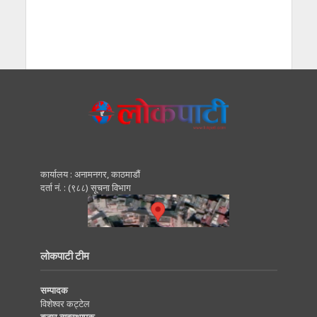
कार्यालय : अनामनगर, काठमाडाैं
दर्ता नं. : (९८८) सूचना विभाग
लोकपाटी टीम
सम्पादक
विशेश्वर कट्टेल