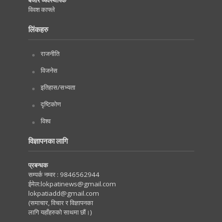
बजार व्यवस्थापक
विवश काफ्ले
लिंकहरु
राजनीति
विजनेस
इतिहास/सभ्यता
दृष्टिकोण
विश्व
विज्ञापनका लागि
प्रबन्धक
सम्पर्क नम्वर :
9846562944
ईमेल:
lokpatinews@gmail.com
lokpatiadd@gmail.com
(समाचार, विचार र विज्ञापनका
लागि यहाँहरुको साथमा छौं।)