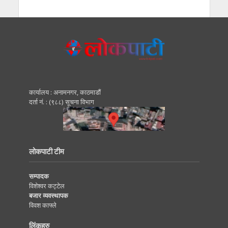
कार्यालय : अनामनगर, काठमाडाैं
दर्ता नं. : (९८८) सूचना विभाग
लोकपाटी टीम
सम्पादक
विशेश्वर कट्टेल
बजार व्यवस्थापक
विवश काफ्ले
लिंकहरु