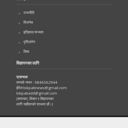
राजनीति
विजनेस
इतिहास/सभ्यता
दृष्टिकोण
विश्व
विज्ञापनका लागि
प्रबन्धक
सम्पर्क नम्वर :
9846562944
ईमेल:
lokpatinews@gmail.com
lokpatiadd@gmail.com
(समाचार, विचार र विज्ञापनका
लागि यहाँहरुको साथमा छौं।)
Copyright © 2020. All Rights Reserved by Lokpati.com