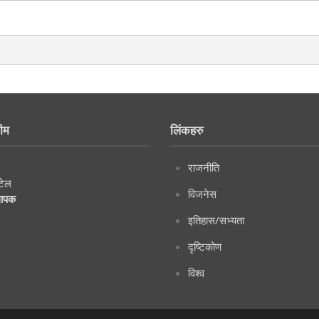
ीम
लिंकहरु
राजनीति
टेल
विजनेस
थापक
इतिहास/सभ्यता
दृष्टिकोण
विश्व