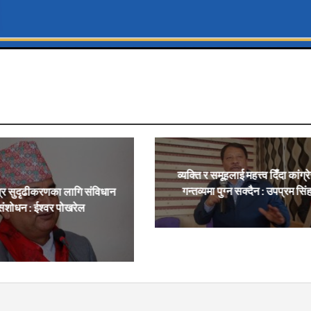
व्यक्ति र समूहलाई महत्त्व दिँदा कांग्र
गन्तव्यमा पुग्न सक्दैन : उपप्रम सिं
्र सुदृढीकरणका लागि संविधान
संशोधन : ईश्वर पोखरेल