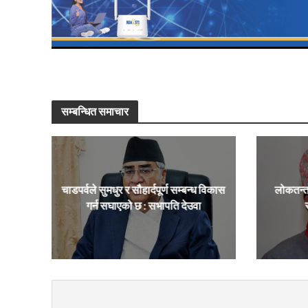
सम्बन्धित समाचार
चाडपर्वले सुमधुर र सौहार्दपूर्ण सम्बन्ध विकास
लोकतन्त
गर्न सघाएको छ : सभापति देउवा