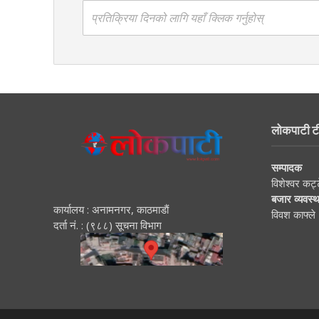
प्रतिक्रिया दिनको लागि यहाँ क्लिक गर्नुहोस्
लोकपाटी ट
सम्पादक
विशेश्वर कट्
बजार व्यवस्
कार्यालय : अनामनगर, काठमाडाैं
विवश काफ्ले
दर्ता नं. : (९८८) सूचना विभाग